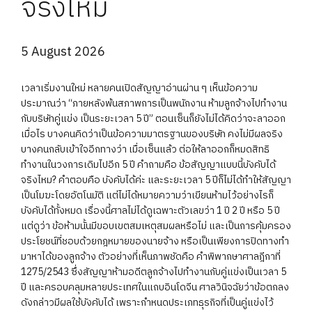
จริงไหม
5 August 2026
เวลาเริ่มงานใหม่ หลายคนเปิดสัญญาอ่านผ่าน ๆ เห็นข้อความ
ประมาณว่า “ภายหลังพ้นสภาพการเป็นพนักงาน ห้ามลูกจ้างไปทำงาน
กับบริษัทคู่แข่ง เป็นระยะเวลา 5 ปี” ตอนเซ็นก็ยังไม่ได้คิดว่าจะลาออก
เมื่อไร บางคนคิดว่าเป็นข้อความมาตรฐานของบริษัท คงไม่มีผลจริง
บางคนกลับเข้าใจอีกทางว่า เมื่อเซ็นแล้ว ต่อให้ลาออกก็หมดสิทธิ
ทำงานในวงการเดิมไปอีก 5 ปี คำถามคือ ข้อสัญญาแบบนี้บังคับได้
จริงไหม? คำตอบคือ บังคับได้ค่ะ และระยะเวลา 5 ปีก็ไม่ได้ทำให้สัญญา
เป็นโมฆะโดยอัตโนมัติ แต่ไม่ได้หมายความว่าเขียนห้ามไว้อย่างไรก็
บังคับได้ทั้งหมด เรื่องนี้ศาลไม่ได้ดูเฉพาะตัวเลขว่า 1 ปี 2 ปี หรือ 5 ปี
แต่ดูว่า ข้อห้ามนั้นมีขอบเขตสมเหตุสมผลหรือไม่ และเป็นการคุ้มครอง
ประโยชน์ที่ชอบด้วยกฎหมายของนายจ้าง หรือเป็นเพียงการปิดทางทำ
มาหาได้ของลูกจ้าง ตัวอย่างที่เห็นภาพชัดคือ คำพิพากษาศาลฎีกาที่
1275/2543 ซึ่งสัญญาห้ามอดีตลูกจ้างไปทำงานกับคู่แข่งเป็นเวลา 5
ปี และครอบคลุมหลายประเทศในแถบอินโดจีน ศาลวินิจฉัยว่าข้อตกลง
ดังกล่าวมีผลใช้บังคับได้ เพราะกำหนดประเภทธุรกิจที่เป็นคู่แข่งไว้