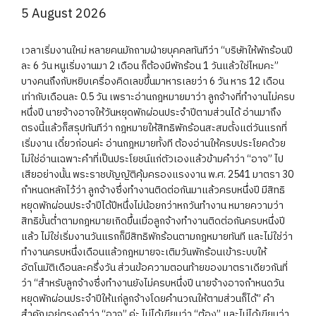
5 August 2026
เวลาเริ่มงานใหม่ หลายคนมักถามฝ่ายบุคคลทันทีว่า “บริษัทให้พักร้อนปี
ละ 6 วัน หนูเริ่มงานมา 2 เดือน ก็ต้องมีพักร้อน 1 วันแล้วใช่ไหมคะ”
บางคนถึงกับหยิบเครื่องคิดเลขขึ้นมาหารเลยว่า 6 วัน หาร 12 เดือน
เท่ากับเดือนละ 0.5 วัน เพราะอ่านกฎหมายมาว่า ลูกจ้างที่ทำงานไม่ครบ
หนึ่งปี นายจ้างอาจให้วันหยุดพักผ่อนประจำปีตามส่วนได้ อ่านมาถึง
ตรงนี้แล้วก็สรุปทันทีว่า กฎหมายให้สิทธิพักร้อนสะสมตั้งแต่วันแรกที่
เริ่มงาน เดี๋ยวก่อนค่ะ อ่านกฎหมายทั้งที ต้องอ่านให้ครบประโยคด้วย
ไม่ใช่อ่านเฉพาะคำที่เป็นประโยชน์แก่ตัวเองแล้วข้ามคำว่า “อาจ” ไป
เสียอย่างนั้น พระราชบัญญัติคุ้มครองแรงงาน พ.ศ. 2541 มาตรา 30
กำหนดหลักไว้ว่า ลูกจ้างซึ่งทำงานติดต่อกันมาแล้วครบหนึ่งปี มีสิทธิ
หยุดพักผ่อนประจำปีได้ปีหนึ่งไม่น้อยกว่าหกวันทำงาน หมายความว่า
สิทธิขั้นต่ำตามกฎหมายเกิดขึ้นเมื่อลูกจ้างทำงานติดต่อกันครบหนึ่งปี
แล้ว ไม่ใช่เริ่มงานวันแรกก็มีสิทธิพักร้อนตามกฎหมายทันที และไม่ใช่ว่า
ทำงานครบหนึ่งเดือนแล้วกฎหมายจะเติมวันพักร้อนเข้าระบบให้
อัตโนมัติเดือนละครึ่งวัน ส่วนข้อความตอนท้ายของมาตราเดียวกันที่
ว่า “สำหรับลูกจ้างซึ่งทำงานยังไม่ครบหนึ่งปี นายจ้างอาจกำหนดวัน
หยุดพักผ่อนประจำปีให้แก่ลูกจ้างโดยคำนวณให้ตามส่วนก็ได้” คำ
สำคัญอยู่ตรงคำว่า “อาจ” ค่ะ ไม่ได้เขียนว่า “ต้อง” และไม่ได้เขียนว่า