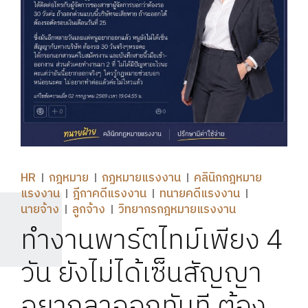
HR
กฎหมาย
กฏหมายแรงงาน
คลินิกกฎหมาย
แรงงาน
ฎีกาคดีแรงงาน
ทนายคดีแรงงาน
นายจ้าง
ลูกจ้าง
วิทยากรกฎหมายแรงงาน
ทำงานพาร์ตไทม์เพียง 4
วัน ยังไม่ได้เซ็นสัญญา
อยากลาออกทันที ต้อง