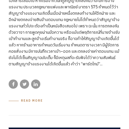
เอกสารเสมอไป หากเริ่มจากวันที่คู่สัญญาตกลงกันว่าจะมีการจ้าง
แรงงาน ประมวลกฎหมายแพ่งและพาณิชย์ มาตรา 575 กำหนดไว้ว่า
สัญญาจ้างแรงงานเกิดขึ้นเมื่อฝ่ายหนึ่งตกลงทำงานให้อีกฝ่าย และ
อีกฝ่ายตกลงจ่ายสินจ้างตอบแทน กฎหมายไม่ได้กำหนดว่าสัญญาจ้าง
แรงงานทั่วไปจะต้องทำเป็นหนังสือเสมอไป เพราะฉะนั้น การตกลงกัน
ด้วยวาจา การพูดคุยผ่านข้อความ หรือแม้แต่พฤติการณ์ที่นายจ้างรับ
เข้าทำงานและลูกจ้างเริ่มทำงานจริง ก็อาจทำให้สัญญาจ้างเกิดขึ้นได้
แล้ว หากร้านอาหารกำหนดวันเริ่มงาน กำหนดตารางเวลา มีผู้จัดการ
คอยสั่งงาน มีการบันทึกเวลาเข้า–ออก และตกลงจ่ายค่าตอบแทน แม้
ยังไม่ได้เซ็นสัญญาฉบับเต็ม ก็มีเหตุผลที่จะรับฟังได้ว่าความสัมพันธ์
ตามสัญญาจ้างแรงงานได้เกิดขึ้นแล้ว คำว่า “พาร์ตไทม์”...
READ MORE