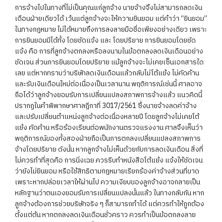
การจ้างไปในทางที่ไม่เป็นคุณแก่ลูกจ้าง นายจ้างจึงไม่สามารถลดเงิน
เดือนฝ่ายเดียวได้ เว้นแต่ลูกจ้างจะให้ความยินยอม แต่คำว่า “ยินยอม”
ในทางกฎหมาย ไม่ได้หมายถึงการลงลายมือชื่อเพียงอย่างเดียว เพราะ
การยินยอมมีได้ทั้ง โดยชัดแจ้ง และ โดยปริยาย การยินยอมโดยชัด
แจ้ง คือ การที่ลูกจ้างตกลงหรือลงนามในข้อตกลงลดเงินเดือนอย่าง
ชัดเจน ส่วนการยินยอมโดยปริยาย แม้ลูกจ้างจะไม่เคยเซ็นเอกสารใด
เลย แต่หากทราบว่าบริษัทลดเงินเดือนแล้วกลับไม่โต้แย้ง ไม่คัดค้าน
และรับเงินเดือนใหม่ต่อเนื่องเป็นเวลานาน พฤติการณ์เช่นนี้ ศาลอาจ
ถือได้ว่าลูกจ้างยอมรับการเปลี่ยนแปลงสภาพการจ้างแล้ว แนวคิดนี้
ปรากฏในคำพิพากษาศาลฎีกาที่ 3017/2561 ซึ่งนายจ้างลดค่าจ้าง
และปรับเปลี่ยนตำแหน่งลูกจ้างต่อเนื่องหลายปี โดยลูกจ้างไม่เคยโต้
แย้ง คัดค้าน หรือร้องเรียนต่อพนักงานตรวจแรงงาน ศาลจึงเห็นว่า
พฤติการณ์ของทั้งสองฝ่ายถือเป็นการตกลงเปลี่ยนแปลงสภาพการ
จ้างโดยปริยาย ดังนั้น หากลูกจ้างไม่เห็นด้วยกับการลดเงินเดือน สิ่งที่
ไม่ควรทำที่สุดคือ การนิ่งเฉย ควรรีบทำหนังสือโต้แย้ง แจ้งให้ชัดเจน
ว่ายังไม่ยินยอม หรือใช้สิทธิตามกฎหมายเรียกร้องค่าจ้างส่วนที่ขาด
เพราะหากปล่อยเวลาให้ผ่านไป ความเงียบของลูกจ้างอาจกลายเป็น
หลักฐานว่าตนเองยอมรับการเปลี่ยนแปลงนั้นแล้ว ในทางกลับกัน หาก
ลูกจ้างต้องการช่วยบริษัทจริง ๆ ก็สามารถทำได้ แต่ควรทำให้ถูกต้อง
ตั้งแต่ต้น หากตกลงลดเงินเดือนชั่วคราว ควรทำเป็นข้อตกลงลาย