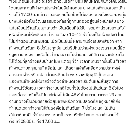
“เงินเดือนก็ให้แล้ว จะเอาโอทีอะไรอีก” ประโยคนี้หลายคนคงเคยได้ยิน
โดยเฉพาะคนที่ทำงานประจำในบริษัทเอกชน บางแห่งกำหนดเวลาเลิก
งานไว้ 17.00 น. แต่ความจริงกลับไม่มีใครได้กลับก่อนหนึ่งหรือสองทุ่ม
บางแห่งถือเป็นวัฒนธรรมองค์กรที่ทุกคนต้องอยู่จนหัวหน้ากลับ บาง
แห่งเขียนไว้ในสัญญาเลยว่า เงินเดือนที่ได้รับ “รวมค่าล่วงเวลาแล้ว”
หรือกำหนดให้พนักงานทำงานวันละ 10–12 ชั่วโมงเป็นเรื่องปกติ โดย
ไม่มีค่าตอบแทนเพิ่มเติม เมื่อเป็นเช่นนี้ หลายคนจึงเริ่มสงสัยว่า หาก
ทำงานเกินวันละ 8 ชั่วโมงทุกวัน แต่บริษัทไม่จ่ายค่าล่วงเวลา แบบนี้ผิด
กฎหมายแรงงานหรือไม่ คำตอบอาจไม่ง่ายอย่างที่คิด เพราะประเด็น
ไม่ได้อยู่ที่ลูกจ้างกลับบ้านกี่โมง แต่อยู่ที่ว่า เวลาที่เกินจากนั้นเป็น “เวลา
ทำงานตามกฎหมาย” หรือไม่ และเกิดจากคำสั่งหรือความประสงค์
ของนายจ้างหรือเปล่า โดยหลักแล้ว พระราชบัญญัติคุ้มครอง
แรงงานกำหนดให้นายจ้างต้องกำหนดเวลาเริ่มต้นและสิ้นสุดการ
ทำงานไว้ชัดเจน เวลาทำงานปกติโดยทั่วไปต้องไม่เกินวันละ 8 ชั่วโมง
และเมื่อรวมกันทั้งสัปดาห์ต้องไม่เกิน 48 ชั่วโมง ตามมาตรา 23 ส่วน
งานที่อาจเป็นอันตรายต่อสุขภาพหรือความปลอดภัย กฎหมายก็ยิ่ง
กำหนดเวลาทำงานให้สั้นลง คือไม่เกินวันละ 7 ชั่วโมง และไม่เกิน
สัปดาห์ละ 42 ชั่วโมง เพราะฉะนั้น หากบริษัทกำหนดเวลาทำงานไว้
ตั้งแต่ 08.00 น. ถึง 17.00 น....