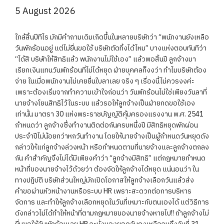
5 August 2026
ใกล้สิ้นปีทีไร มักมีคำถามเดิมเกิดขึ้นในหลายบริษัทว่า “พนักงานยังเหลือ
วันพักร้อนอยู่ แต่ไม่ยื่นขอใช้ บริษัทตัดทิ้งได้ไหม” บางแห่งตอบทันทีว่า
“ได้สิ บริษัทให้สิทธิแล้ว พนักงานไม่ใช้เอง” แล้วพอสิ้นปี ลูกจ้างมา
เรียกเงินแทนวันพักร้อนที่ไม่ได้หยุด ฝ่ายบุคคลก็งงว่า ทำไมบริษัทต้อง
จ่าย ในเมื่อพนักงานไม่เคยยื่นใบลาเลย จริง ๆ เรื่องนี้ไม่ควรงงค่ะ
เพราะต้องเริ่มจากทำความเข้าใจก่อนว่า วันพักร้อนไม่ใช่เพียงวันลาที่
นายจ้างโยนสิทธิไว้ในระบบ แล้วรอให้ลูกจ้างเป็นฝ่ายกดขอใช้เอง
เท่านั้น มาตรา 30 แห่งพระราชบัญญัติคุ้มครองแรงงาน พ.ศ. 2541
กำหนดว่า ลูกจ้างซึ่งทำงานติดต่อกันครบหนึ่งปี มีสิทธิหยุดพักผ่อน
ประจำปีไม่น้อยกว่าหกวันทำงาน โดยให้นายจ้างเป็นผู้กำหนดวันหยุดดัง
กล่าวให้แก่ลูกจ้างล่วงหน้า หรือกำหนดตามที่นายจ้างและลูกจ้างตกลง
กัน คำสำคัญจึงไม่ได้มีเพียงคำว่า “ลูกจ้างมีสิทธิ” แต่กฎหมายกำหนด
หน้าที่ของนายจ้างไว้ด้วยว่า ต้องจัดให้ลูกจ้างได้หยุด แน่นอนว่า ใน
ทางปฏิบัติ บริษัทส่วนใหญ่มักเปิดโอกาสให้ลูกจ้างเลือกวันแล้วส่ง
คำขอผ่านหัวหน้างานหรือระบบ HR เพราะสะดวกต่อการบริหาร
จัดการ และทำให้ลูกจ้างเลือกหยุดในวันที่เหมาะกับตนเองได้ แต่วิธีการ
ดังกล่าวไม่ได้ทำให้หน้าที่ตามกฎหมายของนายจ้างหายไป!! ถ้าลูกจ้างไม่