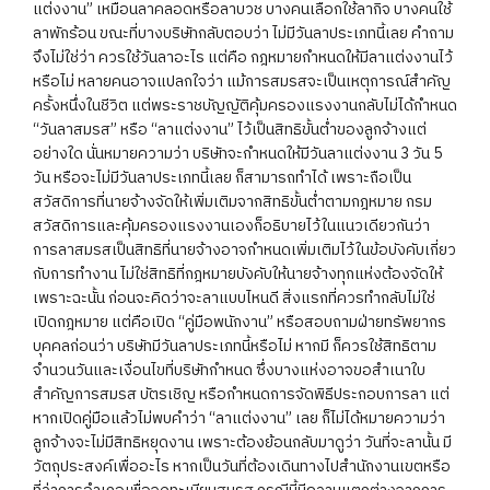
แต่งงาน” เหมือนลาคลอดหรือลาบวช บางคนเลือกใช้ลากิจ บางคนใช้
ลาพักร้อน ขณะที่บางบริษัทกลับตอบว่า ไม่มีวันลาประเภทนี้เลย คำถาม
จึงไม่ใช่ว่า ควรใช้วันลาอะไร แต่คือ กฎหมายกำหนดให้มีลาแต่งงานไว้
หรือไม่ หลายคนอาจแปลกใจว่า แม้การสมรสจะเป็นเหตุการณ์สำคัญ
ครั้งหนึ่งในชีวิต แต่พระราชบัญญัติคุ้มครองแรงงานกลับไม่ได้กำหนด
“วันลาสมรส” หรือ “ลาแต่งงาน” ไว้เป็นสิทธิขั้นต่ำของลูกจ้างแต่
อย่างใด นั่นหมายความว่า บริษัทจะกำหนดให้มีวันลาแต่งงาน 3 วัน 5
วัน หรือจะไม่มีวันลาประเภทนี้เลย ก็สามารถทำได้ เพราะถือเป็น
สวัสดิการที่นายจ้างจัดให้เพิ่มเติมจากสิทธิขั้นต่ำตามกฎหมาย กรม
สวัสดิการและคุ้มครองแรงงานเองก็อธิบายไว้ในแนวเดียวกันว่า
การลาสมรสเป็นสิทธิที่นายจ้างอาจกำหนดเพิ่มเติมไว้ในข้อบังคับเกี่ยว
กับการทำงาน ไม่ใช่สิทธิที่กฎหมายบังคับให้นายจ้างทุกแห่งต้องจัดให้
เพราะฉะนั้น ก่อนจะคิดว่าจะลาแบบไหนดี สิ่งแรกที่ควรทำกลับไม่ใช่
เปิดกฎหมาย แต่คือเปิด “คู่มือพนักงาน” หรือสอบถามฝ่ายทรัพยากร
บุคคลก่อนว่า บริษัทมีวันลาประเภทนี้หรือไม่ หากมี ก็ควรใช้สิทธิตาม
จำนวนวันและเงื่อนไขที่บริษัทกำหนด ซึ่งบางแห่งอาจขอสำเนาใบ
สำคัญการสมรส บัตรเชิญ หรือกำหนดการจัดพิธีประกอบการลา แต่
หากเปิดคู่มือแล้วไม่พบคำว่า “ลาแต่งงาน” เลย ก็ไม่ได้หมายความว่า
ลูกจ้างจะไม่มีสิทธิหยุดงาน เพราะต้องย้อนกลับมาดูว่า วันที่จะลานั้น มี
วัตถุประสงค์เพื่ออะไร หากเป็นวันที่ต้องเดินทางไปสำนักงานเขตหรือ