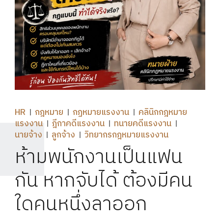
HR
กฎหมาย
กฏหมายแรงงาน
คลินิกกฎหมาย
แรงงาน
ฎีกาคดีแรงงาน
ทนายคดีแรงงาน
นายจ้าง
ลูกจ้าง
วิทยากรกฎหมายแรงงาน
ห้ามพนักงานเป็นแฟน
กัน หากจับได้ ต้องมีคน
ใดคนหนึ่งลาออก