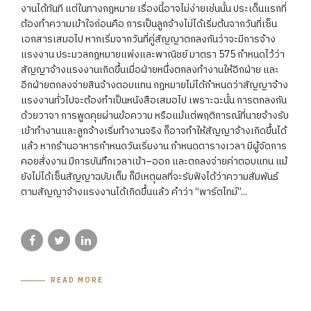
งานได้ทันที แต่ในทางกฎหมาย เรื่องนี้อาจไม่ง่ายเช่นนั้น ประเด็นแรกที่
ต้องทำความเข้าใจก่อนคือ การเป็นลูกจ้างไม่ได้เริ่มต้นจากวันที่เซ็น
เอกสารเสมอไป หากเริ่มจากวันที่คู่สัญญาตกลงกันว่าจะมีการจ้าง
แรงงาน ประมวลกฎหมายแพ่งและพาณิชย์ มาตรา 575 กำหนดไว้ว่า
สัญญาจ้างแรงงานเกิดขึ้นเมื่อฝ่ายหนึ่งตกลงทำงานให้อีกฝ่าย และ
อีกฝ่ายตกลงจ่ายสินจ้างตอบแทน กฎหมายไม่ได้กำหนดว่าสัญญาจ้าง
แรงงานทั่วไปจะต้องทำเป็นหนังสือเสมอไป เพราะฉะนั้น การตกลงกัน
ด้วยวาจา การพูดคุยผ่านข้อความ หรือแม้แต่พฤติการณ์ที่นายจ้างรับ
เข้าทำงานและลูกจ้างเริ่มทำงานจริง ก็อาจทำให้สัญญาจ้างเกิดขึ้นได้
แล้ว หากร้านอาหารกำหนดวันเริ่มงาน กำหนดตารางเวลา มีผู้จัดการ
คอยสั่งงาน มีการบันทึกเวลาเข้า–ออก และตกลงจ่ายค่าตอบแทน แม้
ยังไม่ได้เซ็นสัญญาฉบับเต็ม ก็มีเหตุผลที่จะรับฟังได้ว่าความสัมพันธ์
ตามสัญญาจ้างแรงงานได้เกิดขึ้นแล้ว คำว่า “พาร์ตไทม์”...
READ MORE