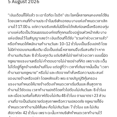
5 August 2026
“เงินเดือนก็ให้แล้ว จะเอาโอทีอะไรอีก” ประโยคนี้หลายคนคงเคยได้ยิน
โดยเฉพาะคนที่ทำงานประจำในบริษัทเอกชน บางแห่งกำหนดเวลาเลิก
งานไว้ 17.00 น. แต่ความจริงกลับไม่มีใครได้กลับก่อนหนึ่งหรือสองทุ่ม
บางแห่งถือเป็นวัฒนธรรมองค์กรที่ทุกคนต้องอยู่จนหัวหน้ากลับ บาง
แห่งเขียนไว้ในสัญญาเลยว่า เงินเดือนที่ได้รับ “รวมค่าล่วงเวลาแล้ว”
หรือกำหนดให้พนักงานทำงานวันละ 10–12 ชั่วโมงเป็นเรื่องปกติ โดย
ไม่มีค่าตอบแทนเพิ่มเติม เมื่อเป็นเช่นนี้ หลายคนจึงเริ่มสงสัยว่า หาก
ทำงานเกินวันละ 8 ชั่วโมงทุกวัน แต่บริษัทไม่จ่ายค่าล่วงเวลา แบบนี้ผิด
กฎหมายแรงงานหรือไม่ คำตอบอาจไม่ง่ายอย่างที่คิด เพราะประเด็น
ไม่ได้อยู่ที่ลูกจ้างกลับบ้านกี่โมง แต่อยู่ที่ว่า เวลาที่เกินจากนั้นเป็น “เวลา
ทำงานตามกฎหมาย” หรือไม่ และเกิดจากคำสั่งหรือความประสงค์
ของนายจ้างหรือเปล่า โดยหลักแล้ว พระราชบัญญัติคุ้มครอง
แรงงานกำหนดให้นายจ้างต้องกำหนดเวลาเริ่มต้นและสิ้นสุดการ
ทำงานไว้ชัดเจน เวลาทำงานปกติโดยทั่วไปต้องไม่เกินวันละ 8 ชั่วโมง
และเมื่อรวมกันทั้งสัปดาห์ต้องไม่เกิน 48 ชั่วโมง ตามมาตรา 23 ส่วน
งานที่อาจเป็นอันตรายต่อสุขภาพหรือความปลอดภัย กฎหมายก็ยิ่ง
กำหนดเวลาทำงานให้สั้นลง คือไม่เกินวันละ 7 ชั่วโมง และไม่เกิน
สัปดาห์ละ 42 ชั่วโมง เพราะฉะนั้น หากบริษัทกำหนดเวลาทำงานไว้