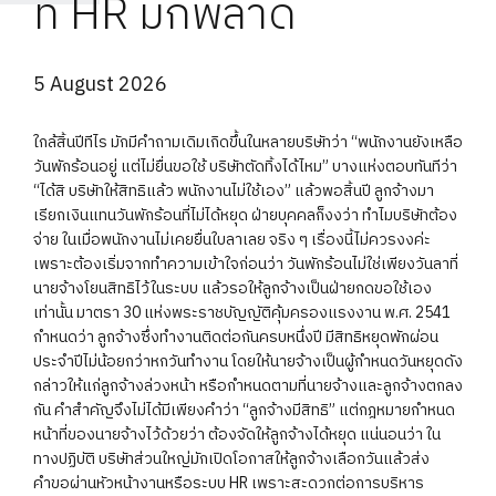
ที่ HR มักพลาด
5 August 2026
ใกล้สิ้นปีทีไร มักมีคำถามเดิมเกิดขึ้นในหลายบริษัทว่า “พนักงานยังเหลือ
วันพักร้อนอยู่ แต่ไม่ยื่นขอใช้ บริษัทตัดทิ้งได้ไหม” บางแห่งตอบทันทีว่า
“ได้สิ บริษัทให้สิทธิแล้ว พนักงานไม่ใช้เอง” แล้วพอสิ้นปี ลูกจ้างมา
เรียกเงินแทนวันพักร้อนที่ไม่ได้หยุด ฝ่ายบุคคลก็งงว่า ทำไมบริษัทต้อง
จ่าย ในเมื่อพนักงานไม่เคยยื่นใบลาเลย จริง ๆ เรื่องนี้ไม่ควรงงค่ะ
เพราะต้องเริ่มจากทำความเข้าใจก่อนว่า วันพักร้อนไม่ใช่เพียงวันลาที่
นายจ้างโยนสิทธิไว้ในระบบ แล้วรอให้ลูกจ้างเป็นฝ่ายกดขอใช้เอง
เท่านั้น มาตรา 30 แห่งพระราชบัญญัติคุ้มครองแรงงาน พ.ศ. 2541
กำหนดว่า ลูกจ้างซึ่งทำงานติดต่อกันครบหนึ่งปี มีสิทธิหยุดพักผ่อน
ประจำปีไม่น้อยกว่าหกวันทำงาน โดยให้นายจ้างเป็นผู้กำหนดวันหยุดดัง
กล่าวให้แก่ลูกจ้างล่วงหน้า หรือกำหนดตามที่นายจ้างและลูกจ้างตกลง
กัน คำสำคัญจึงไม่ได้มีเพียงคำว่า “ลูกจ้างมีสิทธิ” แต่กฎหมายกำหนด
หน้าที่ของนายจ้างไว้ด้วยว่า ต้องจัดให้ลูกจ้างได้หยุด แน่นอนว่า ใน
ทางปฏิบัติ บริษัทส่วนใหญ่มักเปิดโอกาสให้ลูกจ้างเลือกวันแล้วส่ง
คำขอผ่านหัวหน้างานหรือระบบ HR เพราะสะดวกต่อการบริหาร