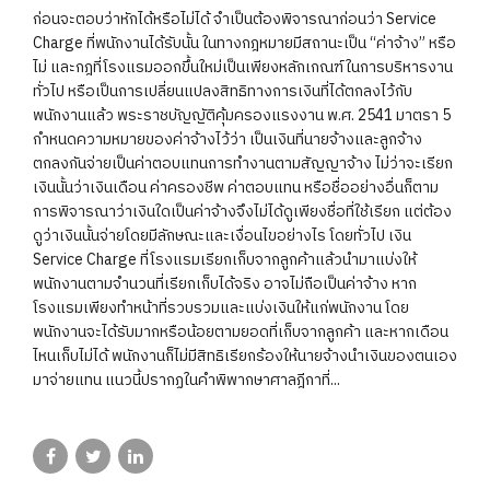
ก่อนจะตอบว่าหักได้หรือไม่ได้ จำเป็นต้องพิจารณาก่อนว่า Service
Charge ที่พนักงานได้รับนั้น ในทางกฎหมายมีสถานะเป็น “ค่าจ้าง” หรือ
ไม่ และกฎที่โรงแรมออกขึ้นใหม่เป็นเพียงหลักเกณฑ์ในการบริหารงาน
ทั่วไป หรือเป็นการเปลี่ยนแปลงสิทธิทางการเงินที่ได้ตกลงไว้กับ
พนักงานแล้ว พระราชบัญญัติคุ้มครองแรงงาน พ.ศ. 2541 มาตรา 5
กำหนดความหมายของค่าจ้างไว้ว่า เป็นเงินที่นายจ้างและลูกจ้าง
ตกลงกันจ่ายเป็นค่าตอบแทนการทำงานตามสัญญาจ้าง ไม่ว่าจะเรียก
เงินนั้นว่าเงินเดือน ค่าครองชีพ ค่าตอบแทน หรือชื่ออย่างอื่นก็ตาม
การพิจารณาว่าเงินใดเป็นค่าจ้างจึงไม่ได้ดูเพียงชื่อที่ใช้เรียก แต่ต้อง
ดูว่าเงินนั้นจ่ายโดยมีลักษณะและเงื่อนไขอย่างไร โดยทั่วไป เงิน
Service Charge ที่โรงแรมเรียกเก็บจากลูกค้าแล้วนำมาแบ่งให้
พนักงานตามจำนวนที่เรียกเก็บได้จริง อาจไม่ถือเป็นค่าจ้าง หาก
โรงแรมเพียงทำหน้าที่รวบรวมและแบ่งเงินให้แก่พนักงาน โดย
พนักงานจะได้รับมากหรือน้อยตามยอดที่เก็บจากลูกค้า และหากเดือน
ไหนเก็บไม่ได้ พนักงานก็ไม่มีสิทธิเรียกร้องให้นายจ้างนำเงินของตนเอง
มาจ่ายแทน แนวนี้ปรากฏในคำพิพากษาศาลฎีกาที่...