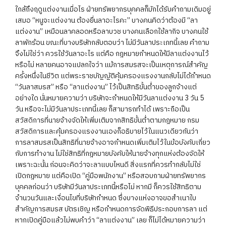
ใกล้ถึงฤดูแต่งงานเมื่อไร ฝ่ายทรัพยากรบุคคลก็มักได้รับคำถามเดิมอยู่
เสมอ “หนูจะแต่งงาน ต้องยื่นลาอะไรคะ” บางคนคิดว่าต้องมี “ลา
แต่งงาน” เหมือนลาคลอดหรือลาบวช บางคนเลือกใช้ลากิจ บางคนใช้
ลาพักร้อน ขณะที่บางบริษัทกลับตอบว่า ไม่มีวันลาประเภทนี้เลย คำถาม
จึงไม่ใช่ว่า ควรใช้วันลาอะไร แต่คือ กฎหมายกำหนดให้มีลาแต่งงานไว้
หรือไม่ หลายคนอาจแปลกใจว่า แม้การสมรสจะเป็นเหตุการณ์สำคัญ
ครั้งหนึ่งในชีวิต แต่พระราชบัญญัติคุ้มครองแรงงานกลับไม่ได้กำหนด
“วันลาสมรส” หรือ “ลาแต่งงาน” ไว้เป็นสิทธิขั้นต่ำของลูกจ้างแต่
อย่างใด นั่นหมายความว่า บริษัทจะกำหนดให้มีวันลาแต่งงาน 3 วัน 5
วัน หรือจะไม่มีวันลาประเภทนี้เลย ก็สามารถทำได้ เพราะถือเป็น
สวัสดิการที่นายจ้างจัดให้เพิ่มเติมจากสิทธิขั้นต่ำตามกฎหมาย กรม
สวัสดิการและคุ้มครองแรงงานเองก็อธิบายไว้ในแนวเดียวกันว่า
การลาสมรสเป็นสิทธิที่นายจ้างอาจกำหนดเพิ่มเติมไว้ในข้อบังคับเกี่ยว
กับการทำงาน ไม่ใช่สิทธิที่กฎหมายบังคับให้นายจ้างทุกแห่งต้องจัดให้
เพราะฉะนั้น ก่อนจะคิดว่าจะลาแบบไหนดี สิ่งแรกที่ควรทำกลับไม่ใช่
เปิดกฎหมาย แต่คือเปิด “คู่มือพนักงาน” หรือสอบถามฝ่ายทรัพยากร
บุคคลก่อนว่า บริษัทมีวันลาประเภทนี้หรือไม่ หากมี ก็ควรใช้สิทธิตาม
จำนวนวันและเงื่อนไขที่บริษัทกำหนด ซึ่งบางแห่งอาจขอสำเนาใบ
สำคัญการสมรส บัตรเชิญ หรือกำหนดการจัดพิธีประกอบการลา แต่
หากเปิดคู่มือแล้วไม่พบคำว่า “ลาแต่งงาน” เลย ก็ไม่ได้หมายความว่า