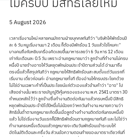
ไม่ครบปี มีสิทธิเลยไหม
5 August 2026
เวลาเริ่มงานใหม่ หลายคนมักถามฝ่ายบุคคลทันทีว่า “บริษัทให้พักร้อนปี
ละ 6 วัน หนูเริ่มงานมา 2 เดือน ก็ต้องมีพักร้อน 1 วันแล้วใช่ไหมคะ”
บางคนถึงกับหยิบเครื่องคิดเลขขึ้นมาหารเลยว่า 6 วัน หาร 12 เดือน
เท่ากับเดือนละ 0.5 วัน เพราะอ่านกฎหมายมาว่า ลูกจ้างที่ทำงานไม่ครบ
หนึ่งปี นายจ้างอาจให้วันหยุดพักผ่อนประจำปีตามส่วนได้ อ่านมาถึง
ตรงนี้แล้วก็สรุปทันทีว่า กฎหมายให้สิทธิพักร้อนสะสมตั้งแต่วันแรกที่
เริ่มงาน เดี๋ยวก่อนค่ะ อ่านกฎหมายทั้งที ต้องอ่านให้ครบประโยคด้วย
ไม่ใช่อ่านเฉพาะคำที่เป็นประโยชน์แก่ตัวเองแล้วข้ามคำว่า “อาจ” ไป
เสียอย่างนั้น พระราชบัญญัติคุ้มครองแรงงาน พ.ศ. 2541 มาตรา 30
กำหนดหลักไว้ว่า ลูกจ้างซึ่งทำงานติดต่อกันมาแล้วครบหนึ่งปี มีสิทธิ
หยุดพักผ่อนประจำปีได้ปีหนึ่งไม่น้อยกว่าหกวันทำงาน หมายความว่า
สิทธิขั้นต่ำตามกฎหมายเกิดขึ้นเมื่อลูกจ้างทำงานติดต่อกันครบหนึ่งปี
แล้ว ไม่ใช่เริ่มงานวันแรกก็มีสิทธิพักร้อนตามกฎหมายทันที และไม่ใช่ว่า
ทำงานครบหนึ่งเดือนแล้วกฎหมายจะเติมวันพักร้อนเข้าระบบให้
อัตโนมัติเดือนละครึ่งวัน ส่วนข้อความตอนท้ายของมาตราเดียวกันที่