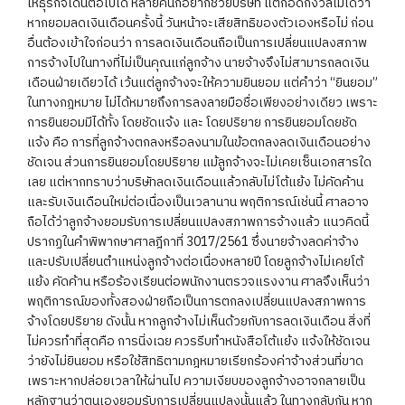
ให้ธุรกิจเดินต่อไปได้ หลายคนก็อยากช่วยบริษัท แต่ก็อดกังวลไม่ได้ว่า
หากยอมลดเงินเดือนครั้งนี้ วันหน้าจะเสียสิทธิของตัวเองหรือไม่ ก่อน
อื่นต้องเข้าใจก่อนว่า การลดเงินเดือนถือเป็นการเปลี่ยนแปลงสภาพ
การจ้างไปในทางที่ไม่เป็นคุณแก่ลูกจ้าง นายจ้างจึงไม่สามารถลดเงิน
เดือนฝ่ายเดียวได้ เว้นแต่ลูกจ้างจะให้ความยินยอม แต่คำว่า “ยินยอม”
ในทางกฎหมาย ไม่ได้หมายถึงการลงลายมือชื่อเพียงอย่างเดียว เพราะ
การยินยอมมีได้ทั้ง โดยชัดแจ้ง และ โดยปริยาย การยินยอมโดยชัด
แจ้ง คือ การที่ลูกจ้างตกลงหรือลงนามในข้อตกลงลดเงินเดือนอย่าง
ชัดเจน ส่วนการยินยอมโดยปริยาย แม้ลูกจ้างจะไม่เคยเซ็นเอกสารใด
เลย แต่หากทราบว่าบริษัทลดเงินเดือนแล้วกลับไม่โต้แย้ง ไม่คัดค้าน
และรับเงินเดือนใหม่ต่อเนื่องเป็นเวลานาน พฤติการณ์เช่นนี้ ศาลอาจ
ถือได้ว่าลูกจ้างยอมรับการเปลี่ยนแปลงสภาพการจ้างแล้ว แนวคิดนี้
ปรากฏในคำพิพากษาศาลฎีกาที่ 3017/2561 ซึ่งนายจ้างลดค่าจ้าง
และปรับเปลี่ยนตำแหน่งลูกจ้างต่อเนื่องหลายปี โดยลูกจ้างไม่เคยโต้
แย้ง คัดค้าน หรือร้องเรียนต่อพนักงานตรวจแรงงาน ศาลจึงเห็นว่า
พฤติการณ์ของทั้งสองฝ่ายถือเป็นการตกลงเปลี่ยนแปลงสภาพการ
จ้างโดยปริยาย ดังนั้น หากลูกจ้างไม่เห็นด้วยกับการลดเงินเดือน สิ่งที่
ไม่ควรทำที่สุดคือ การนิ่งเฉย ควรรีบทำหนังสือโต้แย้ง แจ้งให้ชัดเจน
ว่ายังไม่ยินยอม หรือใช้สิทธิตามกฎหมายเรียกร้องค่าจ้างส่วนที่ขาด
เพราะหากปล่อยเวลาให้ผ่านไป ความเงียบของลูกจ้างอาจกลายเป็น
หลักฐานว่าตนเองยอมรับการเปลี่ยนแปลงนั้นแล้ว ในทางกลับกัน หาก