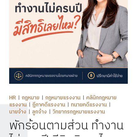
HR
กฎหมาย
กฏหมายแรงงาน
คลินิกกฎหมาย
แรงงาน
ฎีกาคดีแรงงาน
ทนายคดีแรงงาน
นายจ้าง
ลูกจ้าง
วิทยากรกฎหมายแรงงาน
พักร้อนตามส่วน ทำงาน