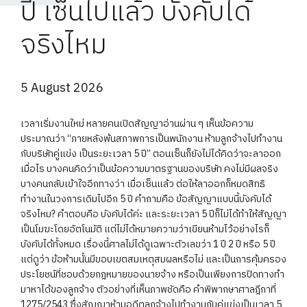
ปี เซ็นไปแล้ว บังคับได้
จริงไหม
5 August 2026
เวลาเริ่มงานใหม่ หลายคนเปิดสัญญาอ่านผ่าน ๆ เห็นข้อความ
ประมาณว่า “ภายหลังพ้นสภาพการเป็นพนักงาน ห้ามลูกจ้างไปทำงาน
กับบริษัทคู่แข่ง เป็นระยะเวลา 5 ปี” ตอนเซ็นก็ยังไม่ได้คิดว่าจะลาออก
เมื่อไร บางคนคิดว่าเป็นข้อความมาตรฐานของบริษัท คงไม่มีผลจริง
บางคนกลับเข้าใจอีกทางว่า เมื่อเซ็นแล้ว ต่อให้ลาออกก็หมดสิทธิ
ทำงานในวงการเดิมไปอีก 5 ปี คำถามคือ ข้อสัญญาแบบนี้บังคับได้
จริงไหม? คำตอบคือ บังคับได้ค่ะ และระยะเวลา 5 ปีก็ไม่ได้ทำให้สัญญา
เป็นโมฆะโดยอัตโนมัติ แต่ไม่ได้หมายความว่าเขียนห้ามไว้อย่างไรก็
บังคับได้ทั้งหมด เรื่องนี้ศาลไม่ได้ดูเฉพาะตัวเลขว่า 1 ปี 2 ปี หรือ 5 ปี
แต่ดูว่า ข้อห้ามนั้นมีขอบเขตสมเหตุสมผลหรือไม่ และเป็นการคุ้มครอง
ประโยชน์ที่ชอบด้วยกฎหมายของนายจ้าง หรือเป็นเพียงการปิดทางทำ
มาหาได้ของลูกจ้าง ตัวอย่างที่เห็นภาพชัดคือ คำพิพากษาศาลฎีกาที่
1275/2543 ซึ่งสัญญาห้ามอดีตลูกจ้างไปทำงานกับคู่แข่งเป็นเวลา 5