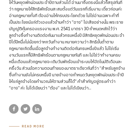
ให้วันหยุดพักผ่อนประจำปีตามส่วนได้ อ่านมาถึงตรงนี้แล้วก็สรุปทันที
ว่า กฎหมายให้สิทธิพักร้อนสะสมตั้งแต่วันแรกที่เริ่มงาน เดี๋ยวก่อนค่ะ
อ่านกฎหมายทั้งที ต้องอ่านให้ครบประโยคด้วย ไม่ใช่อ่านเฉพาะคำที่
เป็นประโยชน์แก่ตัวเองแล้วข้ามคำว่า “อาจ” ไปเสียอย่างนั้น พระราช
บัญญัติคุ้มครองแรงงาน พ.ศ. 2541 มาตรา 30 กำหนดหลักไว้ว่า
ลูกจ้างซึ่งทำงานติดต่อกันมาแล้วครบหนึ่งปี มีสิทธิหยุดพักผ่อนประจำ
ปีได้ปีหนึ่งไม่น้อยกว่าหกวันทำงาน หมายความว่า สิทธิขั้นต่ำตาม
กฎหมายเกิดขึ้นเมื่อลูกจ้างทำงานติดต่อกันครบหนึ่งปีแล้ว ไม่ใช่เริ่ม
งานวันแรกก็มีสิทธิพักร้อนตามกฎหมายทันที และไม่ใช่ว่าทำงานครบ
หนึ่งเดือนแล้วกฎหมายจะเติมวันพักร้อนเข้าระบบให้อัตโนมัติเดือนละ
ครึ่งวัน ส่วนข้อความตอนท้ายของมาตราเดียวกันที่ว่า “สำหรับลูกจ้าง
ซึ่งทำงานยังไม่ครบหนึ่งปี นายจ้างอาจกำหนดวันหยุดพักผ่อนประจำปี
ให้แก่ลูกจ้างโดยคำนวณให้ตามส่วนก็ได้” คำสำคัญอยู่ตรงคำว่า
“อาจ” ค่ะ ไม่ได้เขียนว่า “ต้อง” และไม่ได้เขียนว่า...
READ MORE