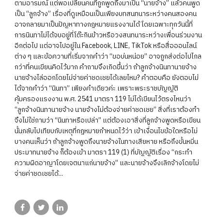
ตามอารมณ์ แต่พอเปลี่ยนคนที่ถูกพูดถึงมาเป็น “นายจ้าง” แล้วคนพูด
เป็น “ลูกจ้าง” เรื่องที่ดูเหมือนเป็นเพียงบทสนทนาระหว่างคนสองคน
อาจกลายมาเป็นปัญหาทางกฎหมายแรงงานได้ โดยเฉพาะทุกวันนี้ที่
การนินทาไม่ได้จบอยู่ที่โต๊ะกินข้าวหรือวงสนทนาระหว่างเพื่อนร่วมงาน
อีกต่อไป แต่อาจไปอยู่ใน Facebook, LINE, TikTok หรือสื่อออนไลน์
ต่าง ๆ และข้อความที่เริ่มจากคำว่า “ขอบ่นหน่อย” อาจถูกส่งต่อไปไกล
กว่าที่คนเขียนคิดไว้มาก คำถามจึงเกิดขึ้นว่า ถ้าลูกจ้างนินทานายจ้าง
นายจ้างไล่ออกโดยไม่จ่ายค่าชดเชยได้เลยไหม? คำตอบคือ ยังตอบไม่
ได้จากคำว่า “นินทา” เพียงคำเดียวค่ะ เพราะพระราชบัญญัติ
คุ้มครองแรงงาน พ.ศ. 2541 มาตรา 119 ไม่ได้เขียนไว้ตรงไหนว่า
“ลูกจ้างนินทานายจ้าง นายจ้างไม่ต้องจ่ายค่าชดเชย” สิ่งที่เราต้องทำ
จึงไม่ใช่ถามว่า “นินทาหรือเปล่า” แต่ต้องเอาสิ่งที่ลูกจ้างพูดหรือเขียน
นั้นกลับไปเทียบกับเหตุที่กฎหมายกำหนดไว้ว่า เข้าเงื่อนไขข้อใดหรือไม่
บางคนเห็นว่า ถ้าลูกจ้างพูดถึงนายจ้างในทางเสียหาย หรือถึงขั้นหมิ่น
ประมาทนายจ้าง ก็ต้องเข้า มาตรา 119 (1) ที่บัญญัติเรื่อง “กระทำ
ความผิดอาญาโดยเจตนาแก่นายจ้าง” และนายจ้างจึงเลิกจ้างโดยไม่
จ่ายค่าชดเชยได้...