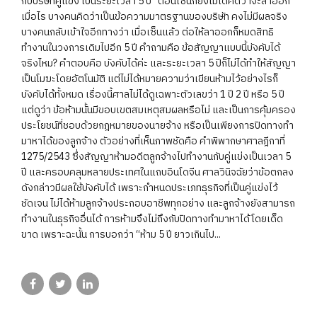
กับบริษัทคู่แข่ง เป็นระยะเวลา 5 ปี” ตอนเซ็นก็ยังไม่ได้คิดว่าจะลาออก
เมื่อไร บางคนคิดว่าเป็นข้อความมาตรฐานของบริษัท คงไม่มีผลจริง
บางคนกลับเข้าใจอีกทางว่า เมื่อเซ็นแล้ว ต่อให้ลาออกก็หมดสิทธิ
ทำงานในวงการเดิมไปอีก 5 ปี คำถามคือ ข้อสัญญาแบบนี้บังคับได้
จริงไหม? คำตอบคือ บังคับได้ค่ะ และระยะเวลา 5 ปีก็ไม่ได้ทำให้สัญญา
เป็นโมฆะโดยอัตโนมัติ แต่ไม่ได้หมายความว่าเขียนห้ามไว้อย่างไรก็
บังคับได้ทั้งหมด เรื่องนี้ศาลไม่ได้ดูเฉพาะตัวเลขว่า 1 ปี 2 ปี หรือ 5 ปี
แต่ดูว่า ข้อห้ามนั้นมีขอบเขตสมเหตุสมผลหรือไม่ และเป็นการคุ้มครอง
ประโยชน์ที่ชอบด้วยกฎหมายของนายจ้าง หรือเป็นเพียงการปิดทางทำ
มาหาได้ของลูกจ้าง ตัวอย่างที่เห็นภาพชัดคือ คำพิพากษาศาลฎีกาที่
1275/2543 ซึ่งสัญญาห้ามอดีตลูกจ้างไปทำงานกับคู่แข่งเป็นเวลา 5
ปี และครอบคลุมหลายประเทศในแถบอินโดจีน ศาลวินิจฉัยว่าข้อตกลง
ดังกล่าวมีผลใช้บังคับได้ เพราะกำหนดประเภทธุรกิจที่เป็นคู่แข่งไว้
ชัดเจน ไม่ได้ห้ามลูกจ้างประกอบอาชีพทุกอย่าง และลูกจ้างยังสามารถ
ทำงานในธุรกิจอื่นได้ การห้ามจึงไม่ถึงกับปิดทางทำมาหาได้โดยเด็ด
ขาด เพราะฉะนั้น การบอกว่า “ห้าม 5 ปี ยาวเกินไป...