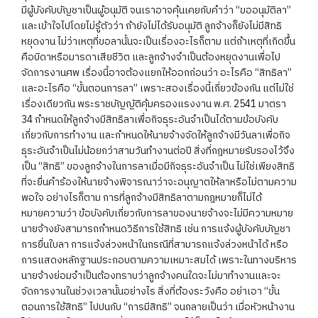
มีผู้บังคับบัญชาเป็นผู้อนุมัติ จนเราอาจคุ้นเคยกับคำว่า “ขออนุมัติลา”
และเข้าใจไปโดยไม่รู้ตัวว่า ถ้ายังไม่ได้รับอนุมัติ ลูกจ้างก็ยังไม่มีสิทธิ
หยุดงาน ไม่ว่าเหตุที่ขอลานั้นจะเป็นเรื่องอะไรก็ตาม แต่ถ้าเหตุที่เกิดขึ้น
คือบิดาหรือมารดาเสียชีวิต และลูกจ้างจำเป็นต้องหยุดงานเพื่อไป
จัดการงานศพ เรื่องนี้อาจต้องแยกให้ออกก่อนว่า อะไรคือ “สิทธิลา”
และอะไรคือ “ขั้นตอนการลา” เพราะสองเรื่องนี้เกี่ยวข้องกัน แต่ไม่ใช่
เรื่องเดียวกัน พระราชบัญญัติคุ้มครองแรงงาน พ.ศ. 2541 มาตรา
34 กำหนดให้ลูกจ้างมีสิทธิลาเพื่อกิจธุระอันจำเป็นได้ตามข้อบังคับ
เกี่ยวกับการทำงาน และกำหนดให้นายจ้างจัดให้ลูกจ้างมีวันลาเพื่อกิจ
ธุระอันจำเป็นไม่น้อยกว่าสามวันทำงานต่อปี สิ่งที่กฎหมายรับรองไว้จึง
เป็น “สิทธิ” ของลูกจ้างในการลาเมื่อมีกิจธุระอันจำเป็น ไม่ใช่เพียงสิทธิ
ที่จะยื่นคำร้องให้นายจ้างพิจารณาว่าจะอนุญาตให้ลาหรือไม่ตามความ
พอใจ อย่างไรก็ตาม การที่ลูกจ้างมีสิทธิลาตามกฎหมายก็ไม่ได้
หมายความว่า ข้อบังคับเกี่ยวกับการลาของนายจ้างจะไม่มีความหมาย
นายจ้างยังสามารถกำหนดวิธีการใช้สิทธิ เช่น การแจ้งผู้บังคับบัญชา
การยื่นใบลา การแจ้งล่วงหน้าในกรณีที่สามารถแจ้งล่วงหน้าได้ หรือ
การแสดงหลักฐานประกอบตามความเหมาะสมได้ เพราะในทางบริหาร
นายจ้างย่อมจำเป็นต้องทราบว่าลูกจ้างคนใดจะไม่มาทำงานและจะ
จัดการงานในช่วงเวลานั้นอย่างไร สิ่งที่ต้องระวังคือ อย่าเอา “ขั้น
ตอนการใช้สิทธิ” ไปปนกับ “การมีสิทธิ” จนกลายเป็นว่า เมื่อหัวหน้างาน