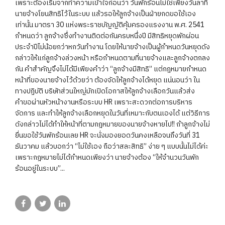
เพราะต้องเริ่มจากทำความเข้าใจก่อนว่า วันพักร้อนไม่ใช่เพียงวันลาที่
นายจ้างโยนสิทธิไว้ในระบบ แล้วรอให้ลูกจ้างเป็นฝ่ายกดขอใช้เอง
เท่านั้น มาตรา 30 แห่งพระราชบัญญัติคุ้มครองแรงงาน พ.ศ. 2541
กำหนดว่า ลูกจ้างซึ่งทำงานติดต่อกันครบหนึ่งปี มีสิทธิหยุดพักผ่อน
ประจำปีไม่น้อยกว่าหกวันทำงาน โดยให้นายจ้างเป็นผู้กำหนดวันหยุดดัง
กล่าวให้แก่ลูกจ้างล่วงหน้า หรือกำหนดตามที่นายจ้างและลูกจ้างตกลง
กัน คำสำคัญจึงไม่ได้มีเพียงคำว่า “ลูกจ้างมีสิทธิ” แต่กฎหมายกำหนด
หน้าที่ของนายจ้างไว้ด้วยว่า ต้องจัดให้ลูกจ้างได้หยุด แน่นอนว่า ใน
ทางปฏิบัติ บริษัทส่วนใหญ่มักเปิดโอกาสให้ลูกจ้างเลือกวันแล้วส่ง
คำขอผ่านหัวหน้างานหรือระบบ HR เพราะสะดวกต่อการบริหาร
จัดการ และทำให้ลูกจ้างเลือกหยุดในวันที่เหมาะกับตนเองได้ แต่วิธีการ
ดังกล่าวไม่ได้ทำให้หน้าที่ตามกฎหมายของนายจ้างหายไป!! ถ้าลูกจ้างไม่
ยื่นขอใช้วันพักร้อนเลย HR จะนั่งมองยอดวันคงเหลือจนถึงวันที่ 31
ธันวาคม แล้วบอกว่า “ไม่ใช้เอง ถือว่าสละสิทธิ” ง่าย ๆ แบบนั้นไม่ได้ค่ะ
เพราะกฎหมายไม่ได้กำหนดเพียงว่า นายจ้างต้อง “ให้จำนวนวันพัก
ร้อนอยู่ในระบบ”...