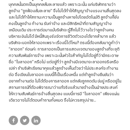
บุคคลนั้นตกเป็นบุคคลล้มละลายแล้ว เพราะฉะนั้น แค่บริษัททราบว่า
ลูกจ้าง “ถูกฟ้องล้มละลาย” จึงไม่ได้ทำให้สัญญาจ้างแรงงานสิ้นสุดลง
และไม่ได้ทำให้สถานะความเป็นลูกจ้างหายไปโดยอัตโนมัติ ลูกจ้างก็ยัง
คงเป็นลูกจ้าง ทำงาน รับค่าจ้าง และมีสิทธิหน้าที่ตามสัญญาจ้าง
เหมือนเดิม ประการต่อมาแม้บริษัทจะรู้สึกไม่ไว้วางใจว่าลูกจ้างคน
บริหารเงินไม่ได้ มีหนี้สินรุงรังจัดการชีวิตตัวเองได้ยากลำบาก แล้ว
บริษัทจะบอกให้ลาออกเพราะเรื่องนี้ได้ไหม? ตรงนี้ต้องกลับมาดูคำว่า
“ลาออก” ก่อนค่ะ การลาออกเป็นการแสดงเจตนาของลูกจ้างที่จะยุติ
ความสัมพันธ์การจ้าง เพราะฉะนั้นหัวใจสำคัญไม่ได้อยู่ที่ว่ามีกระดาษ
ชื่อ “ใบลาออก” หรือไม่ แต่อยู่ที่ว่า ลูกจ้างมีเจตนาจะลาออกจริงหรือ
เปล่า ถ้าบริษัทเรียกมาคุยแล้วลูกจ้างเห็นด้วยว่าไม่ประสงค์จะทำงาน
ต่อ จึงเขียนใบลาออก แบบนี้ก็เป็นเรื่องหนึ่ง แต่ถ้าลูกจ้างยืนยันว่า
อยากทำงานต่อ ไม่ได้ต้องการลาออก แต่กลับถูกกดดัน ข่มขู่ หรืออยู่ใน
สถานการณ์ที่ต้องพิจารณาว่าแท้จริงแล้วนายจ้างเป็นฝ่ายประสงค์
ให้ความสัมพันธ์การจ้างสิ้นสุดลง แบบนี้การมี “ใบลาออก” เพียงแผ่น
เดียวอาจไม่ได้ตอบคำถามทั้งหมด จึงไม่ควรสรุปง่าย...