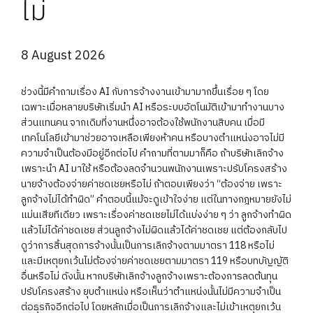
ไม่
8 August 2026
ช่วงนี้มีคำถามเรื่อง AI กับการจ้างงานเข้ามามากขึ้นเรื่อย ๆ โดย
เฉพาะเมื่อหลายบริษัทเริ่มนำ AI หรือระบบอัตโนมัติเข้ามาทำงานบาง
ส่วนแทนคน จากเดิมที่งานหนึ่งอาจต้องใช้พนักงานสิบคน เมื่อมี
เทคโนโลยีเข้ามาช่วยอาจเหลือเพียงห้าคน หรือบางตำแหน่งอาจไม่มี
ความจำเป็นต้องมีอยู่อีกต่อไป คำถามที่ตามมาก็คือ ถ้าบริษัทเลิกจ้าง
เพราะนำ AI มาใช้ หรือต้องลดจำนวนพนักงานเพราะปรับโครงสร้าง
นายจ้างต้องจ่ายค่าชดเชยหรือไม่ ถ้าตอบเพียงว่า “ต้องจ่าย เพราะ
ลูกจ้างไม่ได้ทำผิด” คำตอบนี้แม้จะดูเข้าใจง่าย แต่ในทางกฎหมายยังไม่
แม่นเสียทีเดียว เพราะเรื่องค่าชดเชยไม่ได้แบ่งง่าย ๆ ว่า ลูกจ้างทำผิด
แล้วไม่ได้ค่าชดเชย ส่วนลูกจ้างไม่ผิดแล้วได้ค่าชดเชย แต่ต้องกลับไป
ดูว่าการสิ้นสุดการจ้างนั้นเป็นการเลิกจ้างตามมาตรา 118 หรือไม่
และมีเหตุยกเว้นไม่ต้องจ่ายค่าชดเชยตามมาตรา 119 หรือบทบัญญัติ
อื่นหรือไม่ ดังนั้น หากบริษัทเลิกจ้างลูกจ้างเพราะต้องการลดต้นทุน
ปรับโครงสร้าง ยุบตำแหน่ง หรือเห็นว่าตำแหน่งนั้นไม่มีความจำเป็น
ต่อธุรกิจอีกต่อไป โดยหลักเมื่อเป็นการเลิกจ้างและไม่เข้าเหตุยกเว้น