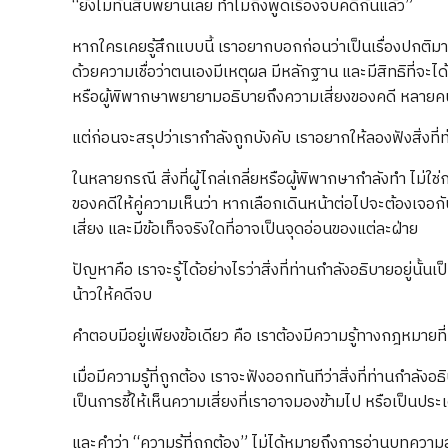
“ยังไม่ทันสืบพยานเลย ทำไมถึงพูดเรื่องจบคดีกันแล้ว”
หากใครเคยรู้สึกแบบนี้ เราอยากบอกก่อนว่าเป็นเรื่องปกติมาก 
ด้วยความเชื่อว่าตนเองมีเหตุผล มีหลักฐาน และมีสิทธิที่จะได้
หรือผู้พิพากษาพยายามอธิบายถึงความเสี่ยงของคดี หลายคน
แต่ก่อนจะสรุปว่าเรากำลังถูกบังคับ เราอยากให้ลองฟังสิ่งที
ในหลายกรณี สิ่งที่ผู้ไกล่เกลี่ยหรือผู้พิพากษากำลังทำ ไ
ของคดีให้คู่ความเห็นว่า หากเลือกเดินหน้าต่อไปจะต้องเจอกั
เสี่ยง และมีข้อเท็จจริงใดที่อาจเป็นจุดอ่อนของแต่ละฝ่าย
ปัญหาคือ เราจะรู้ได้อย่างไรว่าสิ่งที่ท่านกำลังอธิบายอยู่
น้าวให้คดีจบ
คำตอบมีอยู่เพียงข้อเดียว คือ เราต้องมีความรู้ทางกฎหมายท
เมื่อมีความรู้ที่ถูกต้อง เราจะฟังออกทันทีว่าสิ่งที่ท่านกำ
เป็นการชี้ให้เห็นความเสี่ยงที่เราอาจมองข้ามไป หรือเป็นประเด
และคำว่า “ความรู้ที่ถูกต้อง” ไม่ได้หมายถึงการอ่านบทความ