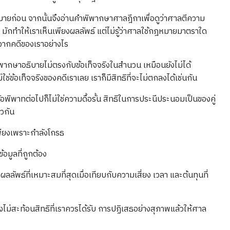
ก่อน จากนั้นจึงอ่านคำพิพากษาศาลฎีกาเพื่อดูว่าศาลตีความ
 มักทำให้เราเห็นเพียงผลลัพธ์ แต่ไม่รู้ว่าศาลใช้กฎหมายมาตราใด
างจากคดีของเราอย่างไร
้พิพากษาอธิบายไม่ตรงกับข้อเท็จจริงในสำนวน เหมือนยังไม่ได้
ข้อเท็จจริงของคดีเราเลย เราก็มีสิทธิที่จะไม่ตกลงได้เช่นกัน
ข้อพิพาทต่อไปก็ไม่ใช่ความดื้อรั้น สิทธิในการประนีประนอมเป็นของคู่
ยวกัน
พียงเพราะกำลังโกรธ
อมูลที่ถูกต้อง
ลัพธ์ที่เหมาะสมที่สุดเมื่อเทียบกับความเสี่ยง เวลา และต้นทุนที่
งไม่สะท้อนสิทธิที่เราควรได้รับ การปฏิเสธอย่างสุภาพแล้วให้ศาล