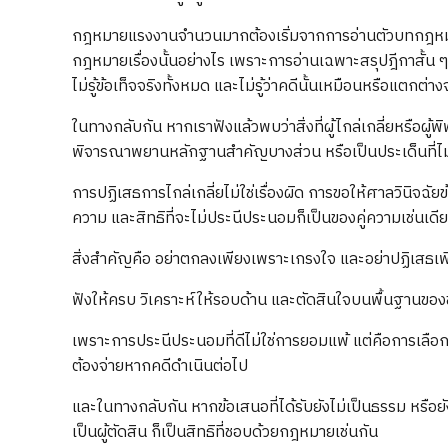
กฎหมายแรงงานจำนวนมากต้องเริ่มจากการอ่านตัวบทกฎหมาย
กฎหมายเรื่องนั้นอย่างไร เพราะการอ่านเฉพาะสรุปฎีกาสั้น ๆ
ไม่รู้ข้อเท็จจริงทั้งหมด และไม่รู้ว่าคดีนั้นเหมือนหรือแตกต่
ในทางกลับกัน หากเราฟังแล้วพบว่าสิ่งที่ผู้ไกล่เกลี่ยหรือผู
พิจารณาพยานหลักฐานสำคัญบางส่วน หรือเป็นประเด็นที่ไม่ใช่
การปฏิเสธการไกล่เกลี่ยไม่ใช่เรื่องผิด การขอให้ศาลวินิจฉัย
ความ และสิทธิที่จะไม่ประนีประนอมก็เป็นของคู่ความเช่นเดี
สิ่งสำคัญคือ อย่าตกลงเพียงเพราะเกรงใจ และอย่าปฏิเสธเ
ฟังให้ครบ วิเคราะห์ให้รอบด้าน และตัดสินใจบนพื้นฐานของข้
เพราะการประนีประนอมที่ดีไม่ใช่การยอมแพ้ แต่คือการเลือกผล
ต้องจ่ายหากคดีดำเนินต่อไป
และในทางกลับกัน หากข้อเสนอที่ได้รับยังไม่เป็นธรรม หรือยั
เป็นผู้ตัดสิน ก็เป็นสิทธิที่ชอบด้วยกฎหมายเช่นกัน