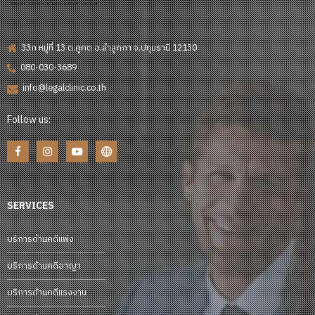
33ก หมู่ที่ 13 ต.คูคต อ.ลำลูกกา จ.ปทุมธานี 12130
080-030-3689
info@legalclinic.co.th
Follow us:
SERVICES
บริการด้านคดีแพ่ง
บริการด้านคดีอาญา
บริการด้านคดีแรงงาน