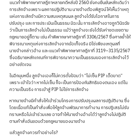
แนวคำพิพากษาศาลฎีกาหลายคดีหลังปี 2560 ยังคงยืนยันหลักเดิมว่า
การเลิกจ้างเพราะผลการปฏิบัติงาน นายจ้างต้องพิสูจน์ให้เห็นว่าเหตุ
แห่งการเลิกจ้างมีความสมเหตุสมผล ลูกจ้างได้รับโอกาสในการ
ปรับปรุง และการประเมินเป็นธรรม มิฉะนั้น การเลิกจ้างอาจถูกวินิจฉัย
ว่าเป็นการเลิกจ้างไม่เป็นธรรม แม้ว่าลูกจ้างจะยังได้รับค่าชดเชยตาม
กฎหมายอยู่ก็ตาม เช่น คำพิพากษาศาลฎีกาที่ 3306/2567 ซึ่งศาลย้ำให้
พิจารณาเหตุแห่งการเลิกจ้างจากข้อเท็จจริง มิใช่เพียงเหตุผลที่
นายจ้างกล่าวอ้าง และแนวคำพิพากษาศาลฎีกาที่ 3119–3135/2567
ซึ่งอธิบายหลักเกณฑ์การพิจารณาความเป็นธรรมของการเลิกจ้างไว้
อย่างชัดเจน
ในอีกมุมหนึ่ง ลูกจ้างเองก็ไม่ควรตั้งป้อมว่า “ไม่เซ็น PIP เด็ดขาด”
เพราะเข้าใจว่า หากไม่เซ็น ก็จะเป็นการป้องกันสิทธิของตนเอง แต่ใน
ความเป็นจริง การเข้าสู่ PIP ไม่ใช่การเลิกจ้าง
หากนายจ้างมีคำสั่งให้เข้าร่วมโครงการปรับปรุงผลการปฏิบัติงาน ซึ่ง
โดยเนื้อแท้เป็นคำสั่งเพื่อให้ลูกจ้างพัฒนาการทำงาน การปฏิเสธไม่รับ
ทราบหรือไม่เข้าร่วมเลย อาจทำให้นายจ้างอ้างได้ว่าลูกจ้างไม่ปฏิบัติ
ตามคำสั่งอันชอบด้วยกฎหมายของนายจ้าง
แล้วลูกจ้างควรทำอย่างไร?