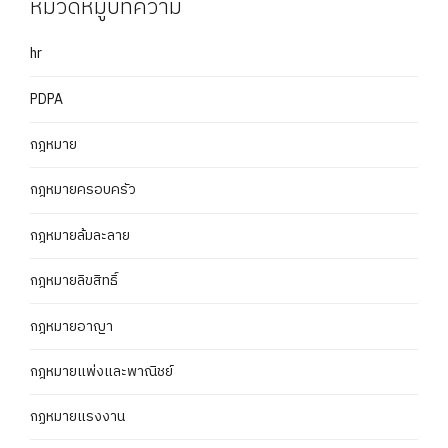
หมวดหมู่บทความ
hr
PDPA
กฎหมาย
กฎหมายครอบครัว
กฎหมายล้มละลาย
กฎหมายลิขสิทธิ์
กฎหมายอาญา
กฎหมายแพ่งและพาณิชย์
กฏหมายแรงงาน