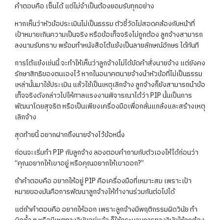
คำตอบคือ เซ็นได้ แต่ไม่จำเป็นต้องยอมรับทุกอย่าง
หากเห็นว่าหัวข้อประเมินไม่เป็นธรรม ตัวชี้วัดไม่สอดคล้องกับหน้าที่
เป้าหมายเกินความเป็นจริง หรือข้อเท็จจริงไม่ถูกต้อง ลูกจ้างสามารถ
ลงนามรับทราบ พร้อมทำหนังสือโต้แย้งเป็นลายลักษณ์อักษร ได้ทันที
การโต้แย้งเช่นนี้ จะทำให้เห็นว่าลูกจ้างไม่ได้ขัดคำสั่งนายจ้าง แต่ยังคง
รักษาสิทธิของตนเองไว้ หากในอนาคตนายจ้างนำหัวข้อที่ไม่เป็นธรรม
เหล่านั้นมาใช้ประเมิน แล้วใช้เป็นเหตุเลิกจ้าง ลูกจ้างก็ยังสามารถนำข้อ
เท็จจริงดังกล่าวไปให้ศาลแรงงานพิจารณาได้ว่า PIP นั้นเป็นการ
พัฒนาโดยสุจริต หรือเป็นเพียงเครื่องมือเพื่อกลั่นแกล้งและสร้างเหตุ
เลิกจ้าง
สุดท้ายนี้ อยากฝากถึงนายจ้างไว้ข้อหนึ่ง
ก่อนจะเริ่มทำ PIP กับลูกจ้าง ลองตอบคำถามกับตัวเองให้ได้ก่อนว่า
“คุณอยากให้เขาอยู่ หรือคุณอยากให้เขาออก?”
ถ้าคำตอบคือ อยากให้อยู่ PIP คือเครื่องมือที่เหมาะสม เพราะเป้า
หมายของมันคือการพัฒนาลูกจ้างให้ทำงานร่วมกันต่อไปได้
แต่ถ้าคำตอบคือ อยากให้ออก เพราะลูกจ้างมีพฤติกรรมผิดวินัย ทำ