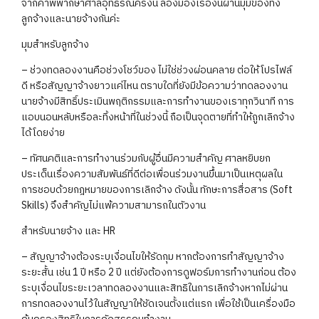
จากคำพิพากษาศาลอุทธรณ์ครั้งนี้ ลองมองเรื่องนี้ผ่านมุมของทั้ง
ลูกจ้างและนายจ้างกันค่ะ
มุมสำหรับลูกจ้าง
– ช่วงทดลองงานคือช่วงโชว์ของ ไม่ใช่ช่วงผ่อนคลาย ต่อให้โปรไฟล์
ดี หรือสัญญาจ้างยาวแค่ไหน ตราบใดที่ยังมีข้อความว่าทดลองงาน
นายจ้างมีสิทธิ์ประเมินพฤติกรรมและการทำงานของเราทุกวินาที การ
แอบนอนหลับหรือละทิ้งหน้าที่ในช่วงนี้ ถือเป็นจุดตายที่ทำให้ถูกเลิกจ้าง
ได้โดยง่าย
– ทัศนคติและการทำงานร่วมกับผู้อื่นมีความสำคัญ ศาลหยิบยก
ประเด็นเรื่องความสัมพันธ์ที่ดีต่อเพื่อนร่วมงานขึ้นมาเป็นเหตุผลใน
การชอบด้วยกฎหมายของการเลิกจ้าง ดังนั้น ทักษะการสื่อสาร (Soft
Skills) จึงสำคัญไม่แพ้ความสามารถในตัวงาน
สำหรับนายจ้าง และ HR
– สัญญาจ้างต้องระบุเงื่อนไขให้รัดกุม หากต้องการทำสัญญาจ้าง
ระยะสั้น เช่น 1 ปี หรือ 2 ปี แต่ยังต้องการดูฟอร์มการทำงานก่อน ต้อง
ระบุเงื่อนไขระยะเวลาทดลองงานและสิทธิในการเลิกจ้างหากไม่ผ่าน
การทดลองงานไว้ในสัญญาให้ชัดเจนตั้งแต่แรก เพื่อใช้เป็นเครื่องมือ