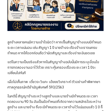
ลูกจ้างหลายคนมีความเข้าใจผิดว่า หากเซ็นสัญญาจ้างแบบมีกำหนด
ระยะเวลาแน่นอน เช่น สัญญา 1 ปี นายจ้างจะต้องจ้างเราจนครบ
กำหนด หากให้ออกก่อนถือว่าผิดสัญญาและต้องจ่ายเงินชดเชย
แต่ในความเป็นจริงแล้วหากในสัญญาจ้างฉบับนั้นมีการระบุเงื่อนไข
การทดลองงานเอาไว้ด้วย เกราะคุ้มครองเรื่องระยะเวลา 1 ปีจะ
เปลี่ยนไปทันที
เผื่อไม่เห็นภาพ
เดี๋ยวจะวิแคะ เอ้ยยยวิเคราะห์ ตัวอย่างคำพิพากษา
ศาลอุทธรณ์คดีชำนัญพิเศษที่ 593/2563
ในคดีนี้ สัญญาจ้างระหว่างลูกจ้างและนายจ้างมีกำหนดระยะเวลา
ทดลองงาน 90 วัน อันเป็นข้อกำหนดที่เกิดจากความสมัครใจระหว่าง
ลูกจ้าง และนายจ้าง ถึงจะมีกำหนดระยะเวลาจ้างไว้แน่นอนแล้ว 1 ปี ก็