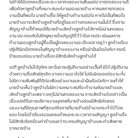
ไม่ทำให้ข้อตกลงเรื่องระยะเวลาทดลองงานสิ้นผลไป การทดลองงานก็
เพื่อคัดหาลูกจ้างที่เหมาะสมแก่งานของนายจ้าง หากผลการทดลอง
งานเป็นที่พอใจ นายจ้างก็จะให้ลูกจ้างทำงานต่อไป หากไม่เป็นที่พอใจ
นายจ้างอาจเลิกจ้างลูกจ้างที่อยู่ในระหว่างทดลองงานนั้นได้ ซึ่งตาม
สัญญาจ้างก็กำหนดให้นายจ้างเลิกจ้างลูกจ้างได้หากไม่ผ่านทดลอง
งาน ประกอบกับไม่มีกฎหมายใดบัญญัติไว้ว่าในการประเมินผลการ
ทำงานของลูกจ้างผู้ซึ่งเป็นผู้ทดลองงานจะต้องปรากฏว่า ลูกจ้างต้อง
ปฏิบัติผิดข้อตกลงในสัญญาจ้างแรงงาน หรือฝ่าฝืนข้อบังคับฯ กรณี
ร้ายแรงก่อน นายจ้างจึงจะมีสิทธิเลิกจ้างลูกจ้างได้
แต่!! ลูกจ้างไม่ได้อุทิศเวลาในการปฏิบัติงานอย่างเต็มที่ มิได้ ปฏิบัติงาน
ด้วยความซื่อสัตย์สุจริต ขาดความเอาใจใส่ ไม่รับผิดชอบต่องาน ทั้ง
ไม่มีความสัมพันธ์ที่ดีต่อเพื่อนร่วมงานและฝ่าฝืนข้อบังคับฯ จนทำให้
นายจ้างเห็นว่าลูกจ้างไม่มีความเหมาะสมที่จะทำงานกับนายจ้างและ
เลิกจ้างลูกจ้างเพราะเหตุไม่ผ่านทดลองงาน การเลิกจ้างดังกล่าวเป็น
เรื่องปกติในการบริหารงานบุคคลที่นายจ้างย่อมมีสิทธิคัดสรร
แรงงานที่มีคุณภาพที่สุดแก่กิจการที่นายจ้างมีอำนาจกระทำได้โดย
ชอบ โดยไม่จำต้องรอจนครบกำหนดระยะเวลาตามสัญญา ลูกจ้างจึง
ไม่มีสิทธิเรียกร้องค่าจ้างจนกว่าจะครบสัญญาจ้างและค่าเสียหาย
จากนายจ้าง