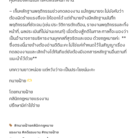
คุ้มครองสิทธิในการคัดสรรคนทำงาน
– เก็บหลักฐานพฤติกรรมช่วงทดลองงาน แม้กฎหมายจะไม่บังคับว่า
ต้องผิดร้ายแรงถึงจะให้ออกได้ แต่ถ้านายจ้างมีหลักฐานบันทึก
พฤติกรรมที่ชัดเจน (เช่น ประวัติการตักเตือน, รายงานพฤติกรรมละทิ้ง
หน้าที่, ผลประเมินที่ไม่ผ่านเกณฑ์) เมื่อต้องสู้คดีในศาล ศาลก็จะมองว่า
เป็นอำนาจการบริหารงานบุคคลที่สุจริตและชอบ ด้วยกฎหมายค่ะ
**
ซึ่งตรงนี้นายจ้างต้องอ่านดีดีนะคะไม่ใช่แค่กำหนดไว้ในสัญญาเรื่อง
ทดลองงานและเลิกจ้างได้ทันทีแต่ยังต้องมีเอกสารหลักฐานอื่นตามที่
แนะนำไว้ด้วย**
บทความยาวหน่อย แต่หวังว่าจะเป็นประโยชน์นะคะ
ทนายฝ้าย
โดยทนายฝ้าย
คลินิกกฎหมายแรงงาน
ปรึกษามีค่าใช้จ่าย
#ทนายฝ้ายคลินิกกฎหมาย
แรงงาน #คดีแรงงาน #ทนายฝ้าย