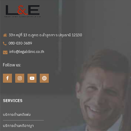
33ก หมู่ที่ 13 ต.คูคต อ.ลำลูกกา จ.ปทุมธานี 12130
080-030-3689
info@legalclinic.co.th
Follow us:
SERVICES
บริการด้านคดีแพ่ง
บริการด้านคดีอาญา