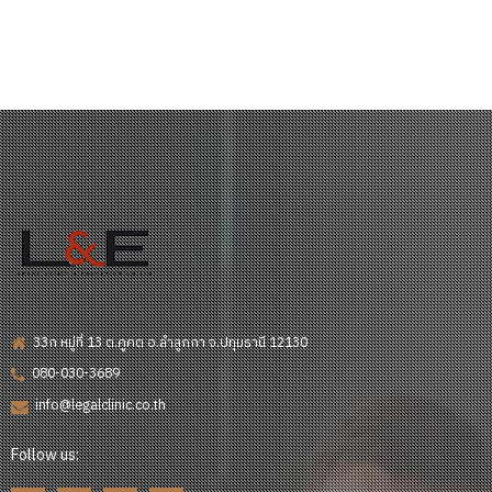
33ก หมู่ที่ 13 ต.คูคต อ.ลำลูกกา จ.ปทุมธานี 12130
080-030-3689
info@legalclinic.co.th
Follow us: