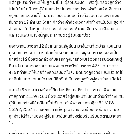
แต่กฎหมายกำหนดให้มีฐานะเป็น “ผู้ร่วมรับผิด” เพื่อคุ้มครองลูกจ้าง
ไม่ให้เสียสิทธิ หากผู้รับเหมาช่วงไม่สามารถชำระค่าจ้างหรือเงินตาม
กฎหมายแรงงานได้ และความรับผิดดังกล่าวก็มีขอบเขตเฉพาะเงิน
ที่มาตรา 12 กำหนด ได้แก่ ค่าจ้าง ค่าล่วงเวลา ค่าทำงานในวันหยุด ค่า
ล่วงเวลาในวันหยุด ค่าชดเชย ค่าชดเชยพิเศษ เงินสะสม เงินสมทบ
และเงินเพิ่ม ไม่ใช่หนี้ทุกประเภทของผู้รับเหมาช่วง
นอกจากนี้ มาตรา 12 ยังให้สิทธิแก่ผู้รับเหมาชั้นต้นที่ได้ชำระเงินแทน
ผู้รับเหมาช่วง สามารถไล่เบี้ยเรียกเงินคืนจากผู้รับเหมาช่วงซึ่งเป็น
นายจ้างได้ ซึ่งสอดคล้องกับหลักกฎหมายทั่วไปเรื่องการรับผิดแทนผู้
อื่น เช่น ประมวลกฎหมายแพ่งและพาณิชย์ มาตรา 425 และมาตรา
426 ที่กำหนดให้นายจ้างร่วมรับผิดในละเมิดของลูกจ้าง และเมื่อชดใช้
ค่าสินไหมทดแทนแล้ว ย่อมมีสิทธิไล่เบี้ยจากลูกจ้างผู้กระทำละเมิดได้
แนวคำพิพากษาศาลฎีกาก็ยืนยันหลักการดังกล่าว เช่น คำพิพากษา
ศาลฎีกาที่ 4159/2560 ซึ่งวินิจฉัยว่าผู้รับเหมาชั้นต้นที่จ่ายค่าจ้างแทน
ผู้รับเหมาช่วงมีสิทธิไล่เบี้ยได้ และ คำพิพากษาศาลฎีกาที่ 15186-
15192/2557 ที่วางหลักว่า แม้สัญญาจ้างจะมีข้อบกพร่อง แต่เมื่อ
ลูกจ้างได้ทำงานจริง ผู้รับเหมาชั้นต้นก็ยังต้องร่วมรับผิดตามมาตรา
12
ดังนั้น หากเจอกรณีผู้รับเหมาไม่จ่ายค่าจ้าง อย่าเพิ่งสรุปว่าฟ้อง