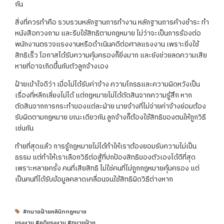
กัน
สิ่งที่ควรทำคือ รวบรวมหลักฐานการทำงาน หลักฐานการค้างชำระ ทำ
หนังสือทวงถาม และรีบใช้สิทธิตามกฎหมาย ไม่ว่าจะเป็นการร้องต่อ
พนักงานตรวจแรงงานหรือดำเนินคดีต่อศาลแรงงาน เพราะยิ่งใช้
สิทธิเร็ว โอกาสได้รับความคุ้มครองก็ยิ่งมาก และยังช่วยลดความเสีย
หายที่อาจเกิดขึ้นกับตัวลูกจ้างเอง
ฝ้ายเข้าใจดีว่า เมื่อไม่ได้รับค่าจ้าง ความโกรธและความผิดหวังเป็น
เรื่องที่หลีกเลี่ยงไม่ได้ แต่กฎหมายไม่ได้ตัดสินจากความรู้สึก หาก
ตัดสินจากการกระทำของแต่ละฝ่าย นายจ้างที่ไม่จ่ายค่าจ้างย่อมต้อง
รับผิดตามกฎหมาย ขณะเดียวกัน ลูกจ้างก็ต้องใช้สิทธิของตนให้ถูกวิธี
เช่นกัน
ท้ายที่สุดแล้ว การรู้กฎหมายไม่ได้ทำให้เราต้องยอมรับความไม่เป็น
ธรรม แต่ทำให้เราเลือกวิธีต่อสู้ที่ปกป้องสิทธิของตัวเองได้ดีที่สุด
เพราะหลายครั้ง คนที่เสียสิทธิ ไม่ใช่คนที่ไม่ถูกกฎหมายคุ้มครอง แต่
เป็นคนที่ได้รับข้อมูลคลาดเคลื่อนจนใช้สิทธิผิดวิธีต่างหาก
#ทนายฝ้ายคลินิกกฎหมาย
แรงงาน #คดีแรงงาน #ทนายฝ้าย