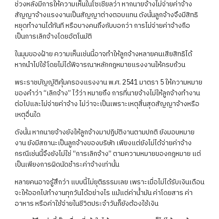
ช่วงหลังมีการให้ความเห็นในโซเชียลว่า หากนายจ้างไม่จ่ายค่าจ้าง
สัญญาจ้างแรงงานเป็นสัญญาต่างตอบแทน ดังนั้นลูกจ้างจึงมีสิทธิ
หยุดทำงานได้ทันที หรือบางคนถึงกับบอกว่า การไม่จ่ายค่าจ้างถือ
เป็นการเลิกจ้างโดยอัตโนมัติ
ในมุมของฝ้าย ความเห็นเช่นนี้อาจทำให้ลูกจ้างหลายคนเสียสิทธิได้
หากนำไปใช้โดยไม่ได้พิจารณาหลักกฎหมายแรงงานให้ครบถ้วน
พระราชบัญญัติคุ้มครองแรงงาน พ.ศ. 2541 มาตรา 5 ให้ความหมาย
ของคำว่า “เลิกจ้าง” ไว้ว่า หมายถึง การที่นายจ้างไม่ให้ลูกจ้างทำงาน
ต่อไปและไม่จ่ายค่าจ้าง ไม่ว่าจะเป็นเพราะเหตุสิ้นสุดสัญญาจ้างหรือ
เหตุอื่นใด
ดังนั้น หากนายจ้างยังให้ลูกจ้างมาปฏิบัติงานตามปกติ ยังมอบหมาย
งาน ยังมีสถานะเป็นลูกจ้างของบริษัท เพียงแต่ยังไม่ได้จ่ายค่าจ้าง
กรณีเช่นนี้จึงยังไม่ใช่ “การเลิกจ้าง” ตามความหมายของกฎหมาย แต่
เป็นเพียงการผิดนัดชำระค่าจ้างเท่านั้น
หลายคนอาจรู้สึกว่า แบบนี้ไม่ยุติธรรมเลย เพราะเมื่อไม่ได้รับเงินเดือน
จะให้ออกไปทำงานทุกวันได้อย่างไร แม้แต่ค่าน้ำมัน ค่าโดยสาร ค่า
อาหาร หรือค่าใช้จ่ายในชีวิตประจำวันก็ยังต้องใช้เงิน