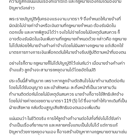
ความรู้สึกเช่นนี้เป็นเรื่องที่เข้าใจได้ และกฎหมายเองก็ไม่ได้มองข้าม
ปัญหาดังกล่าว
พระราชบัญญัติคุ้มครองแรงงาน มาตรา 9 จึงกำหนดให้นายจ้างที่
ผิดนัดไม่จ่ายค่าจ้างหรือเงินตามที่กฎหมายกำหนด ต้องรับผิดใน
ดอกเบี้ย และหากพิสูจน์ได้ว่า จงใจไม่จ่ายโดยไม่มีเหตุอันสมควร ก็
อาจต้องรับผิดในเงินเพิ่มตามที่กฎหมายกำหนดด้วย กล่าวคือ กฎหมาย
ไม่ได้ปล่อยให้นายจ้างค้างค่าจ้างโดยไม่มีผลทางกฎหมาย แต่เลือกใช้
มาตรการทางการเงินเพื่อกดดันให้นายจ้างรีบปฏิบัติตามหน้าที่ของตน
อย่างไรก็ตาม กฎหมายก็ไม่ได้บัญญัติไว้เช่นกันว่า เมื่อนายจ้างค้างค่า
จ้างแล้ว ลูกจ้างจะสามารถหยุดงานได้โดยอัตโนมัติ
ประเด็นนี้สำคัญมาก เพราะหากลูกจ้างตัดสินใจไม่มาทำงานติดต่อกัน
โดยไม่ได้รับอนุญาต และเข้าลักษณะ ละทิ้งหน้าที่เป็นเวลาสามวัน
ทำงานติดต่อกันโดยไม่มีเหตุอันสมควร นายจ้างก็อาจใช้สิทธิเลิกจ้าง
โดยไม่จ่ายค่าชดเชยตาม มาตรา 119 (5) ได้ ซึ่งอาจทำให้จากเดิมที่เป็น
ฝ่ายเสียหาย กลับต้องสูญเสียสิทธิของตนเองเพิ่มเติม
แน่นอนว่า ในชีวิตจริง การให้ลูกจ้างทำงานต่อไปทั้งที่ยังไม่ได้รับค่า
จ้างเป็นเรื่องที่ยากมาก และหลายครั้งแทบเป็นไปไม่ได้ แต่การแก้
ปัญหาด้วยการหยุดงานเอง ก็อาจสร้างปัญหาทางกฎหมายตามมาเช่น