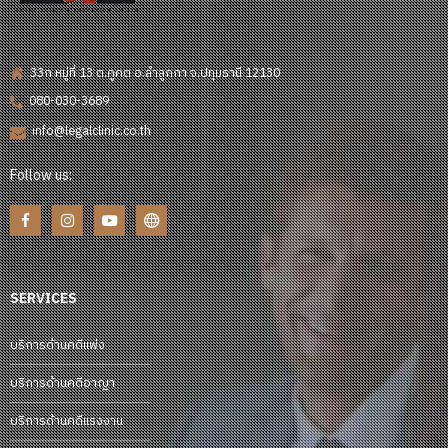
33ก หมู่ที่ 13 ต.คูคต อ.ลำลูกกา จ.ปทุมธานี 12130
080-030-3689
info@legalclinic.co.th
Follow us:
SERVICES
บริการด้านคดีแพ่ง
บริการด้านคดีอาญา
บริการด้านคดีแรงงาน