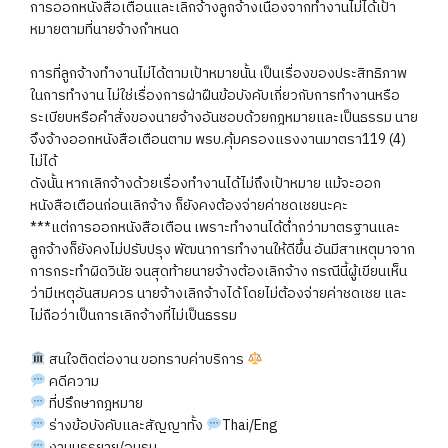
การออกหนังสือเตือนและเลิกจ้างลูกจ้างเนื่องจากทำงานไม่ได้เป้า
หมายตามที่นายจ้างกำหนด
การที่ลูกจ้างทำงานไม่ได้ตามเป้าหมายนั้น เป็นเรื่องของประสิทธิภาพ
ในการทำงาน ไม่ใช่เรื่องการฝ่าฝืนข้อบังคับเกี่ยวกับการทำงานหรือ
ระเบียบหรือคำสั่งของนายจ้างอันชอบด้วยกฎหมายและเป็นธรรม นาย
จึงจ้างออกหนังสือเตือนตาม พรบ.คุ้มครองแรงงานมาตรา119 (4)
ไม่ได้
ดังนั้น หากเลิกจ้างด้วยเรื่องทำงานได้ไม่ถึงเป้าหมาย แม้จะออก
หนังสือเตือนก่อนเลิกจ้าง ก็ยังคงต้องจ่ายค่าชดเชยนะคะ
***แต่การออกหนังสือเตือน เพราะทำงานได้ต่ำกว่ามาตรฐานและ
ลูกจ้างก็ยังคงไม่ปรับปรุง พัฒนาการทำงานให้ดีขึ้น อันมีสาเหตุมาจาก
การกระทำผิดวินัย จนสุดท้ายนายจ้างต้องเลิกจ้าง กรณีนี้ผู้เขียนเห็น
ว่ามีเหตุอันสมควร นายจ้างเลิกจ้างได้โดยไม่ต้องจ่ายค่าชดเชย และ
ไม่ถือว่าเป็นการเลิกจ้างที่ไม่เป็นธรรม
สนใจติดต่องาน ขอทราบค่าบริการ
คดีความ
ที่ปรึกษากฎหมาย
ร่างข้อบังคับและสัญญาทั้ง
Thai/Eng
งานบรรยาย/อบรม