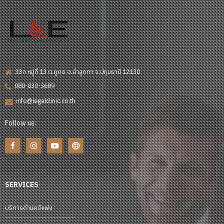
33ก หมู่ที่ 13 ต.คูคต อ.ลำลูกกา จ.ปทุมธานี 12130
080-030-3689
info@legalclinic.co.th
Follow us:
SERVICES
บริการด้านคดีแพ่ง