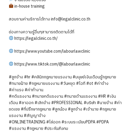
in-house training
สอบถามค่าบริการได้ทาง info@legalclinic.co.th
ช่องทางความรู้อื่นๆสามารถติดตามได้ที่
https://legalclinic.co.th/
https://www.youtube.com/labourlawclinic
https://www.tiktok.com/@labourlawclinic
#ลูกจ้าง
#hr
#คลินิกกฎหมายแรงงาน
#มนุษย์เงินเดือนรู้กฎหมาย
#ทนายฝ้าย
#กฎหมายแรงงาน
#วันหยุด
#โอที
#ot
#ค่าจ้าง
#ค่าแรง
#ค่าทำงาน
#คดีแรงงาน
#ทนายคดีแรงงาน
#ทนายด้านแรงงาน
#HR
#เงิน
เดือน
#ลาออก
#เลิกจ้าง
#PROFESSIONAL
#บริษัท
#นายจ้าง
#ค่า
ชดเชย
#ที่ปรึกษากฎหมาย
#ลูกน้อง
#ลูกจ้าง
#เจ้านาย
#กฎหมาย
แรงงาน
#สัญญาจ้าง
#ONLINETRAINING
#ไล่ออก
#ระบบระเบียบPDPA
#PDPA
#แรงงาน
#กฎหมาย
#ประกันสังคม