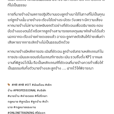
ที่ไม่เป็นธรรม
การที่นายจ้างนำผลการปฏิบัติงานของลูกจ้างมาใช้ในทางที่ไม่เป็นคุณ
แก่ลูกจ้างนั้น นายจ้างจะต้องใช้อย่างระมัดระวังเพราะมีความเสี่ยง
หากนายจ้างไม่สามารถหยิบยกตัวอย่างที่ชัดเจนเพื่ออธิบายประกอบ
ข้ออ้างของตนได้ หรือหากลูกจ้างสามารถยกเหตุผลมาหักล้างได้แล้ว
นอกจากจะต้องจ่ายค่าชดเชยแล้ว อาจจะถูกศาลตัดสินให้จ่ายเพิ่มค่า
เสียหายจากการเลิกจ้างไม่เป็นธรรมอีกด้วย
หากนายจ้างมีหลักการประเมินที่ชัดเจน ลูกจ้างรับทราบหลักเกณฑ์ใน
การประเมินและยอมรับในเกณฑ์การประเมิน รวมถึงตั้ง KPI จากผล
งานที่พิสูจน์ได้นั้น ถือเป็นหลักเกณฑ์ที่ชัดเจนที่นายจ้างควรทำเพื่อให้
เป็นธรรมกับทั้งตัวนายจ้างและลูกจ้าง ….. ฝากไว้ให้พิจารณา
#HR #HR #OT #เงินเดือน #เลิก
จ้าง #PROFESSIONAL #บริษัท
#นายจ้าง #ค่าชดเชย #ที่ปรึกษา
กฎหมาย #ลูกน้อง #ลูกจ้าง #เจ้า
นาย #กฎหมายแรงงาน
#ONLINETRAINING #ไล่ออก