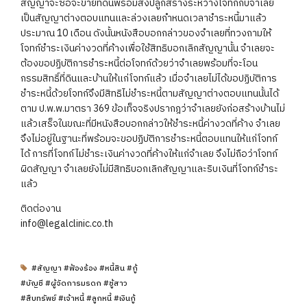
สัญญาจะซื้อจะขายที่ดินพร้อมสิ่งปลูกสร้างระหว่างโจทก์กับจำเลย
เป็นสัญญาต่างตอบแทนและล่วงเลยกำหนดเวลาชำระหนี้มาแล้ว
ประมาณ 10 เดือน ดังนั้นหนังสือบอกกล่าวของจำเลยที่ทวงถามให้
โจทก์ชำระเงินค่างวดที่ค้างเพื่อใช้สิทธิบอกเลิกสัญญานั้น จำเลยจะ
ต้องขอปฏิบัติการชำระหนี้ต่อโจทก์ด้วยว่าจำเลยพร้อมที่จะโอน
กรรมสิทธิ์ที่ดินและบ้านให้แก่โจทก์แล้ว เมื่อจำเลยไม่ได้ขอปฏิบัติการ
ชำระหนี้ด้วยโจทก์จึงมีสิทธิไม่ชำระหนี้ตามสัญญาต่างตอบแทนนั้นได้
ตาม ป.พ.พ.มาตรา 369 ข้อเท็จจริงปรากฎว่าจำเลยยังก่อสร้างบ้านไม่
แล้วเสร็จในขณะที่มีหนังสือบอกกล่าวให้ชำระหนี้ค่างวดที่ค้าง จำเลย
จึงไม่อยู่ในฐานะที่พร้อมจะขอปฏิบัติการชำระหนี้ตอบแทนให้แก่โจทก์
ได้ การที่โจทก์ไม่ชำระเงินค่างวดที่ค้างให้แก่จำเลย จึงไม่ถือว่าโจทก์
ผิดสัญญา จำเลยยังไม่มีสิทธิบอกเลิกสัญญาและริบเงินที่โจทก์ชำระ
แล้ว
ติดต่องาน
info@legalclinic.co.th
#สัญญา #ฟ้องร้อง #หนี้สิน #กู้
#บัญชี #ผู้จัดการมรดก #ชู้สาว
#สืบทรัพย์ #เจ้าหนี้ #ลูกหนี้ #เงินกู้