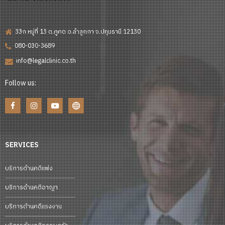
33ก หมู่ที่ 13 ต.คูคต อ.ลำลูกกา จ.ปทุมธานี 12130
080-030-3689
info@legalclinic.co.th
Follow us:
SERVICES
บริการด้านคดีแพ่ง
บริการด้านคดีอาญา
บริการด้านคดีแรงงาน