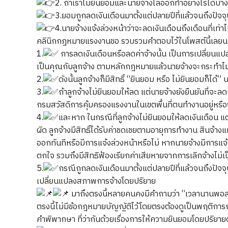
2. ถ้าเราไม่ยินยอมและนายจ้างไล่ออกทำอย่างไรได้บ้าง
3.ยอมถูกลดเงินเดือนมาตั้งแต่ปลายปีที่แล้วจนถึงปัจ
4.นายจ้างแจ้งล่วงหน้าว่าจะลดเงินเดือนถึงเดือนที่เท่
คลินิกกฎหมายแรงงานขอ รวบรวมคำตอบไว้ในโพสต์นี้เลยน
1.
การลดเงินเดือนหรือลดค่าจ้างนั้น เป็นการเปลี่ยนแป
เป็นคุณกับลูกจ้าง ตามหลักกฎหมายแล้วนายจ้างจะกระทำไม่ไ
2.
ดังนั้นลูกจ้างก็มีสิทธิ์ “ยินยอม หรือ ไม่ยินยอมก็ได้”
3.
ถ้าลูกจ้างไม่ยินยอมให้ลด แต่นายจ้างยังยืนยันที่จะลด
กรมสวัสดิการคุ้มครองแรงงานในเขตพื้นที่ตนทำงานอยู่หรือ
4.
และหาก ในกรณีที่ลูกจ้างไม่ยินยอมให้ลดเงินเดือน แต
ผิด ลูกจ้างมีสิทธิ์ได้รับค่าชดเชยตามอายุการทำงาน สินจ้าง
ออกทันทีหรือมีการแจ้งล่วงหน้าหรือไม่ หากนายจ้างมีการแจ้ง
ตกใจ รวมถึงมีสิทธิฟ้องเรียกค่าเสียหายจากการเลิกจ้างไม่เ
5.
กรณีถูกลดเงินเดือนมาตั้งแต่ปลายปีที่แล้วจนถึงปัจ
เปลี่ยนแปลงสภาพการจ้างโดยปริยาย
มาถึงตรงนี้หลายคนคงมีคำถามว่า “เวลานานพอส
ตรงนี้ไม่มีข้อกฎหมายบัญญัติไว้โดยตรงต้องดูเป็นพฤติก
คำพิพากษา ที่ว่ากันด้วยเรื่องการให้ความยินยอมโดยปริยายดั