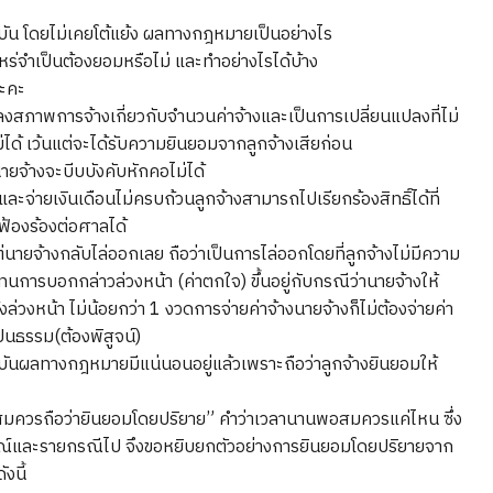
จุบัน โดยไม่เคยโต้แย้ง ผลทางกฎหมายเป็นอย่างไร
าไหร่จำเป็นต้องยอมหรือไม่ และทำอย่างไรได้บ้าง
ะคะ
ลงสภาพการจ้างเกี่ยวกับจำนวนค่าจ้างและเป็นการเปลี่ยนแปลงที่ไม่
ด้ เว้นแต่จะได้รับความยินยอมจากลูกจ้างเสียก่อน
 นายจ้างจะบีบบังคับหักคอไม่ได้
และจ่ายเงินเดือนไม่ครบถ้วนลูกจ้างสามารถไปเรียกร้องสิทธิ์ได้ที่
ฟ้องร้องต่อศาลได้
่นายจ้างกลับไล่ออกเลย ถือว่าเป็นการไล่ออกโดยที่ลูกจ้างไม่มีความ
แทนการบอกกล่าวล่วงหน้า (ค่าตกใจ) ขึ้นอยู่กับกรณีว่านายจ้างให้
ล่วงหน้า ไม่น้อยกว่า 1 งวดการจ่ายค่าจ้างนายจ้างก็ไม่ต้องจ่ายค่า
ป็นธรรม(ต้องพิสูจน์)
จุบันผลทางกฎหมายมีแน่นอนอยู่แล้วเพราะถือว่าลูกจ้างยินยอมให้
มควรถือว่ายินยอมโดยปริยาย” คำว่าเวลานานพอสมควรแค่ไหน ซึ่ง
ารณ์และรายกรณีไป จึงขอหยิบยกตัวอย่างการยินยอมโดยปริยายจาก
งนี้