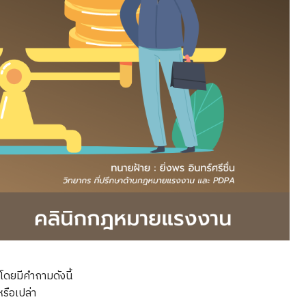
โดยมีคำถามดังนี้
รือเปล่า