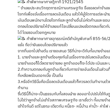
คำพิพากษาศาลฎีกาที่ 1921/2545
” จำเลยประสบวิกฤตการณ์ทางเศรษฐกิจ จึงขอลดค่าจ้างของโจ
โจทก์เพื่อแจ้งเรื่องการลดเงินเดือน แล้วให้ผู้จัดการแต่ละ
เงินเดือนพนักงานโดยโจทก์และลูกจ้างอื่นไม่คัดค้านและยอมรั
ตกลงโดยปริยายให้จำเลยแก้ไขเปลี่ยนแปลงข้อตกลงเกี่ยวกับสภ
ได้ โดยชอบด้วยกฎหมาย
คำพิพากษาศาลอุทธรณ์คดีชำนัญพิเศษที่ 855-56/2562
แย้ง ถือว่ายินยอมโดยปริยายแล้ว
จากที่บอกไปข้างต้น เราขอเสนอ วิธีที่น่าจะดีกับทั้งนายจ้างแล
1. นายจ้างและลูกจ้างต้องคุยกันในเรื่องการปรับลดเงินเดือน
นายจ้างเองก็ได้ลดรายจ่ายลง ลูกจ้างเองก็จะได้ประเมินและ
2.ทำความตกลงกับลูกจ้างเกี่ยวกับการจ่ายเงินเดือนในส่วนท
ที่เหลือพร้อมดอกเบี้ย เป็นต้น
3.หรืออีกวิธีนึงคือเมื่อลดเงินเดือนแล้วก็ควรลดวันทำงานด้วย
ทำงาน
ซึ่งวิธีนี้ก็น่าจะเป็นธรรมกับทั้งสองฝ่าย ลองเอาไปปรับใช้กัน
ไม่ใช่ว่าลูกจ้างไม่เข้าใจสภาพเศรษฐกิจ เราเชื่อว่า ทั้งนา
เข้าใจกันดี แต่ในขณะเดียวกัน หนี้รถ- หนี้บ้าน ค่าน้ำ- ค่า