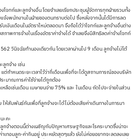
ทก์และลูกจ้างอื่น โดยจำเลยเรียกประชุมผู้จัดการทุกฝ่ายรวมทั้ง
ฝ่ายแจ้งพนักงานในฝ่ายของตนทราบต่อไป ซึ่งหลังจากนั้นได้มีการลด
บเงินเดือนในอัตราใหม่ตลอดมา จึงถือได้ว่าโจทก์และลูกจ้างอื่นต่าง
าพการจ้างในเรื่องอัตราค่าจ้างได้ จำเลยจึงมีสิทธิลดค่าจ้างโจทก์
 วินิจฉัยทำนองเดียวกัน โดยเวลาผ่านไป 9 เดือน ลูกจ้างไม่โต้
ะลูกจ้าง เช่น
 แต่กำหนดระยะเวลาไว้ว่ากี่เดือนเพื่อที่จะได้ดูสถานการณ์ของบริษัท
ประมาณการค่าใช้จ่ายได้ถูกต้อง
ี่เหลือเช่นเดือน เมษายนจ่าย 75% และ ในเดือน ถัดไปจะจ่ายในส่วน
 ให้สัมพันธ์กันเพื่อที่ลูกจ้างจะได้ไม่ต้องเสียค่าเดินทางในการมา
ดูนะคะ
ยจ้างลูกจ้างตอนนี้ต่างเผชิญกับปัญหาเศรษฐกิจและโรคระบาดซึ่งน่าจะ
ไฟ ค่าเทอมลูก-ค่ากินอยู่ ประหยัดสุดๆแล้ว ยังไม่ค่อยอยากจะลดลงเลย