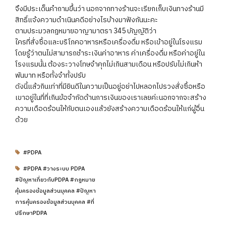
จึงมีประเด็นคำถามขึ้นว่า นอกจากทางร้านจะเรียกเก็บเงินทางร้านมี
สิทธิ์แจ้งความดำเนินคดีอย่างไรบ้างมาฟังกันนะคะ
ตามประมวลกฎหมายอาญามาตรา 345 บัญญัติว่า
ใครที่สั่งซื้อและบริโภคอาหารหรือเครื่องดื่ม หรือเข้าอยู่ในโรงแรม
โดยรู้ว่าตนไม่สามารถชำระเงินค่าอาหาร ค่าเครื่องดื่ม หรือค่าอยู่ใน
โรงแรมนั้น ต้องระวางโทษจำคุกไม่เกินสามเดือน หรือปรับไม่เกินห้า
พันบาท หรือทั้งจำทั้งปรับ
ดังนี้แล้วกินเท่าที่มียินดีในความเป็นอยู่อย่าไปหลอกไปรวงสั่งซื้อหรือ
เขาอยู่ในที่ที่เกินข้อจำกัดด้านการเงินของเราเลยค่ะนอกจากจะสร้าง
ความเดือดร้อนให้กับตนเองแล้วยังสร้างความเดือดร้อนให้แก่ผู้อื่น
ด้วย
#PDPA
#PDPA #วางระบบ PDPA
#ปัญหาเกี่ยวกับPDPA #กฎหมาย
คุ้มครองข้อมูลส่วนบุคคล #ปัญหา
การคุ้มครองข้อมูลส่วนบุคคล #ที่
ปรึกษาPDPA