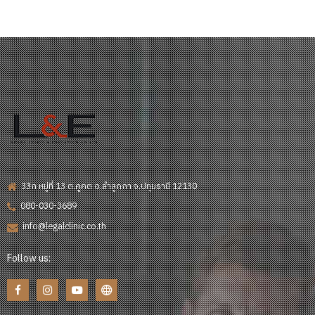
33ก หมู่ที่ 13 ต.คูคต อ.ลำลูกกา จ.ปทุมธานี 12130
080-030-3689
info@legalclinic.co.th
Follow us: