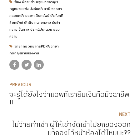
ฟ้อง ฟ้องหย่า กฏหมายอาญา
กฎหมายแพ่ง บังคับคดี สามี ภรรยา
ครอบครัว มรดก สืบทรัพย์ บังคับคดี
สืบทรัพย์ นักสืบ ทนายความ รับว่า
ความ ขึ้นศาล ประณีประนอม ยอม
ความ
วิทยากร วิทยากรPDPA วิทยา
กรกฏหมายแรงงาน
PREVIOUS
จะรู้ได้ยังไงว่าแอพที่เรายืมเงินคือมิจฉาชีพ
!!
NEXT
ไม่จ่ายค่าเช่า ผู้ให้เช่างัดเข้าไปยกของออก
มากองไว้หน้าห้องได้ไหมนะ??