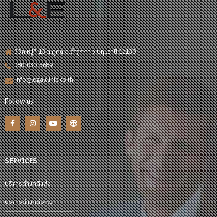
33ก หมู่ที่ 13 ต.คูคต อ.ลำลูกกา จ.ปทุมธานี 12130
080-030-3689
info@legalclinic.co.th
Follow us:
SERVICES
บริการด้านคดีแพ่ง
บริการด้านคดีอาญา