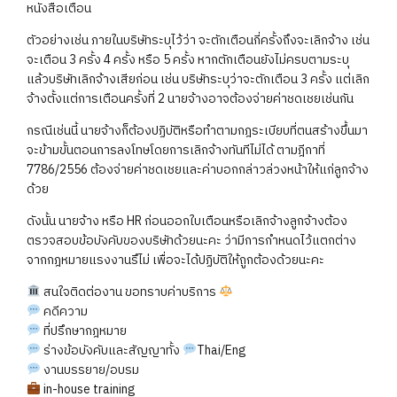
หนังสือเตือน
ตัวอย่างเช่น ภายในบริษัทระบุไว้ว่า จะตักเตือนกี่ครั้งถึงจะเลิกจ้าง เช่น
จะเตือน 3 ครั้ง 4 ครั้ง หรือ 5 ครั้ง หากตักเตือนยังไม่ครบตามระบุ
แล้วบริษัทเลิกจ้างเสียก่อน เช่น บริษัทระบุว่าจะตักเตือน 3 ครั้ง แต่เลิก
จ้างตั้งแต่การเตือนครั้งที่ 2 นายจ้างอาจต้องจ่ายค่าชดเชยเช่นกัน
กรณีเช่นนี้ นายจ้างก็ต้องปฏิบัติหรือทำตามกฎระเบียบที่ตนสร้างขึ้นมา
จะข้ามขั้นตอนการลงโทษโดยการเลิกจ้างทันทีไม่ได้ ตามฎีกาที่
7786/2556 ต้องจ่ายค่าชดเชยและค่าบอกกล่าวล่วงหน้าให้แก่ลูกจ้าง
ด้วย
ดังนั้น นายจ้าง หรือ HR ก่อนออกใบเตือนหรือเลิกจ้างลูกจ้างต้อง
ตรวจสอบข้อบังคับของบริษัทด้วยนะคะ ว่ามีการกำหนดไว้แตกต่าง
จากกฎหมายแรงงานรึไม่ เพื่อจะได้ปฏิบัติให้ถูกต้องด้วยนะคะ
สนใจติดต่องาน ขอทราบค่าบริการ
คดีความ
ที่ปรึกษากฎหมาย
ร่างข้อบังคับและสัญญาทั้ง
Thai/Eng
งานบรรยาย/อบรม
in-house training