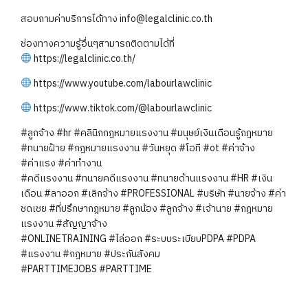
สอบถามค่าบริการได้ทาง info@legalclinic.co.th
ช่องทางความรู้อื่นๆสามารถติดตามได้ที่
https://legalclinic.co.th/
https://www.youtube.com/labourlawclinic
https://www.tiktok.com/@labourlawclinic
#ลูกจ้าง #hr #คลินิกกฎหมายแรงงาน #มนุษย์เงินเดือนรู้กฎหมาย
#ทนายฝ้าย #กฎหมายแรงงาน #วันหยุด #โอที #ot #ค่าจ้าง
#ค่าแรง #ค่าทำงาน
#คดีแรงงาน #ทนายคดีแรงงาน #ทนายด้านแรงงาน #HR #เงิน
เดือน #ลาออก #เลิกจ้าง #PROFESSIONAL #บริษัท #นายจ้าง #ค่า
ชดเชย #ที่ปรึกษากฎหมาย #ลูกน้อง #ลูกจ้าง #เจ้านาย #กฎหมาย
แรงงาน #สัญญาจ้าง
#ONLINETRAINING #ไล่ออก #ระบบระเบียบPDPA #PDPA
#แรงงาน #กฎหมาย #ประกันสังคม
#PARTTIMEJOBS #PARTTIME