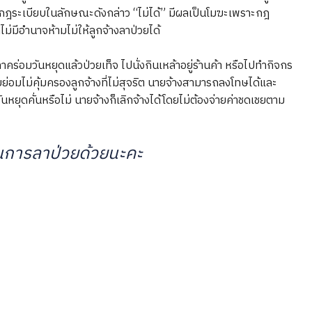
กฎระเบียบในลักษณะดังกล่าว “ไม่ได้” มีผลเป็นโมฆะเพราะกฎ
ม่มีอำนาจห้ามไม่ให้ลูกจ้างลาป่วยได้
คร่อมวันหยุดแล้วป่วยเท็จ ไปนั่งกินเหล้าอยู่ร้านค้า หรือไปทำกิจกร
ายย่อมไม่คุ้มครองลูกจ้างที่ไม่สุจริต นายจ้างสามารถลงโทษได้และ
ันหยุดคั่นหรือไม่ นายจ้างก็เลิกจ้างได้โดยไม่ต้องจ่ายค่าชดเชยตาม
ตในการลาป่วยด้วยนะคะ