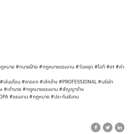
้กฎหมาย
#ทนายฝ้าย
#กฎหมายแรงงาน
#วันหยุด
#โอที
#ot
#ค่า
#เงินเดือน
#ลาออก
#เลิกจ้าง
#PROFESSIONAL
#บริษัท
าง
#เจ้านาย
#กฎหมายแรงงาน
#สัญญาจ้าง
DPA
#แรงงาน
#กฎหมาย
#ประกันสังคม