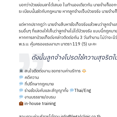
บอกว่าป่วยย่อมลาได้เสมอ ในทำนองเดียวกัน นายจ้างก็ออก
ระเบียบนั้นขัดกับกฎหมาย หากลูกจ้างเจ็บป่วยจริง นายจ้างก็ไ
แต่หากปรากฏว่า นายจ้างสืบหาข้อเท็จจริงแล้วพบว่าลูกจ้างลา
รมอื่นๆ ที่แสดงให้เห็นว่าลูกจ้างไม่ได้ป่วยจริง แบบนี้กฎหม
หากการลาป่วยเท็จดังกล่าวติดต่อกัน 3 วันทำงาน ไม่ว่าจะมีว
พ.ร.บ. คุ้มครองแรงงานฯ มาตรา 119 (5) นะคะ
ดังนั้นลูกจ้างโปรดใช้ความสุจริ
สนใจติดต่องาน ขอทราบค่าบริการ
คดีความ
ที่ปรึกษากฎหมาย
ร่างข้อบังคับและสัญญาทั้ง
Thai/Eng
งานบรรยาย/อบรม
in-house training
สอบถามค่าบริการได้ทาง info@legalclinic.co.th