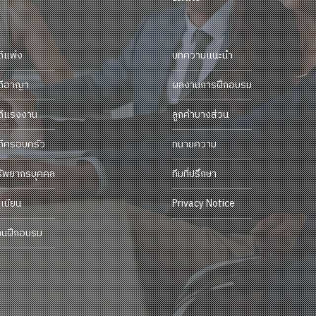
ดีแพ่ง
บทความแนะนำ
ดีอาญา
ผลงานการฝึกอบรม
ดีแรงงาน
ลูกค้าบางส่วน
ดีครอบครัว
ทนายความ
รัพยากรบุคคล
ทีมที่ปรึกษา
เบียน
Privacy Notice
านฝึกอบรม