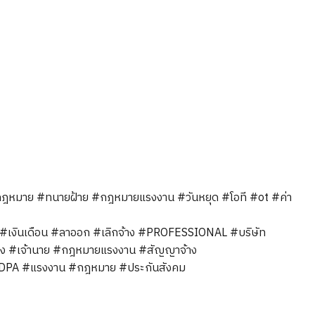
้กฎหมาย
#ทนายฝ้าย
#กฎหมายแรงงาน
#วันหยุด
#โอที
#ot
#ค่า
#เงินเดือน
#ลาออก
#เลิกจ้าง
#PROFESSIONAL
#บริษัท
าง
#เจ้านาย
#กฎหมายแรงงาน
#สัญญาจ้าง
DPA
#แรงงาน
#กฎหมาย
#ประกันสังคม