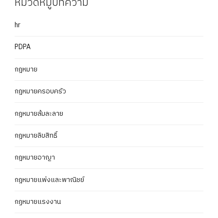
หมวดหมู่บทความ
hr
PDPA
กฎหมาย
กฎหมายครอบครัว
กฎหมายล้มละลาย
กฎหมายลิขสิทธิ์
กฎหมายอาญา
กฎหมายแพ่งและพาณิชย์
กฏหมายแรงงาน