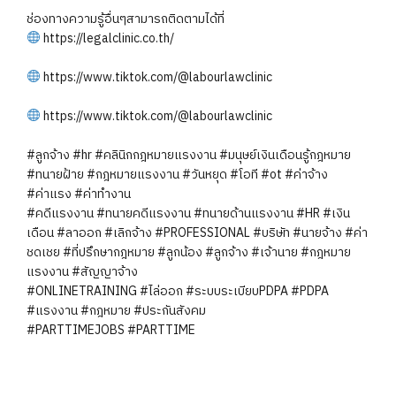
ช่องทางความรู้อื่นๆสามารถติดตามได้ที่
https://legalclinic.co.th/
https://www.tiktok.com/@labourlawclinic
https://www.tiktok.com/@labourlawclinic
#ลูกจ้าง
#hr
#คลินิกกฎหมายแรงงาน
#มนุษย์เงินเดือนรู้กฎหมาย
#ทนายฝ้าย
#กฎหมายแรงงาน
#วันหยุด
#โอที
#ot
#ค่าจ้าง
#ค่าแรง
#ค่าทำงาน
#คดีแรงงาน
#ทนายคดีแรงงาน
#ทนายด้านแรงงาน
#HR
#เงิน
เดือน
#ลาออก
#เลิกจ้าง
#PROFESSIONAL
#บริษัท
#นายจ้าง
#ค่า
ชดเชย
#ที่ปรึกษากฎหมาย
#ลูกน้อง
#ลูกจ้าง
#เจ้านาย
#กฎหมาย
แรงงาน
#สัญญาจ้าง
#ONLINETRAINING
#ไล่ออก
#ระบบระเบียบPDPA
#PDPA
#แรงงาน
#กฎหมาย
#ประกันสังคม
#PARTTIMEJOBS
#PARTTIME