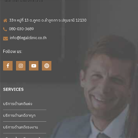
33ก หมู่ที่ 13 ต.คูคต อ.ลำลูกกา จ.ปทุมธานี 12130
080-030-3689
info@legalclinic.co.th
Follow us:
SERVICES
บริการด้านคดีแพ่ง
บริการด้านคดีอาญา
บริการด้านคดีแรงงาน