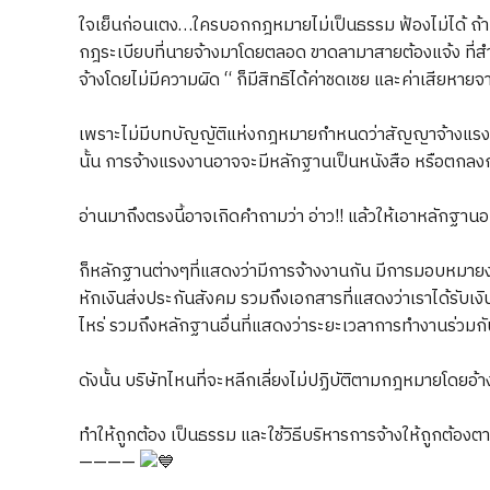
ใจเย็นก่อนเตง…ใครบอกกฎหมายไม่เป็นธรรม ฟ้องไม่ได้ ถ้ามั
กฎระเบียบที่นายจ้างมาโดยตลอด ขาดลามาสายต้องแจ้ง ที่สำค
จ้างโดยไม่มีความผิด “ ก็มีสิทธิได้ค่าชดเชย และค่าเสียหาย
เพราะไม่มีบทบัญญัติแห่งกฎหมายกำหนดว่าสัญญาจ้างแรงง
นั้น การจ้างแรงงานอาจจะมีหลักฐานเป็นหนังสือ หรือตกลงกันด
อ่านมาถึงตรงนี้อาจเกิดคำถามว่า อ่าว!! แล้วให้เอาหลักฐาน
ก็หลักฐานต่างๆที่แสดงว่ามีการจ้างงานกัน มีการมอบหมายงา
หักเงินส่งประกันสังคม รวมถึงเอกสารที่แสดงว่าเราได้รับเงิ
ไหร่ รวมถึงหลักฐานอื่นที่แสดงว่าระยะเวลาการทำงานร่วมก
ดังนั้น บริษัทไหนที่จะหลีกเลี่ยงไม่ปฏิบัติตามกฎหมายโดยอ้า
ทำให้ถูกต้อง เป็นธรรม และใช้วิธีบริหารการจ้างให้ถูกต้อง
————