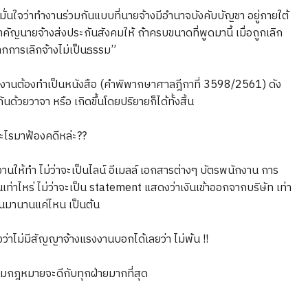
่นใจว่าทำงานร่วมกันแบบที่นายจ้างมีอำนาจบังคับบัญชา อยู่ภายใต้
ัญนายจ้างส่งประกันสังคมให้ ถ้าครบขนาดที่พูดมานี้ เมื่อถูกเลิก
จากการเลิกจ้างไม่เป็นธรรม”
านต้องทำเป็นหนังสือ (คำพิพากษาศาลฎีกาที่ 3598/2561) ดัง
้วยวาจา หรือ เกิดขึ้นโดยปริยายก็ได้ทั้งสิ้น
อะไรมาฟ้องคดีหล่ะ??
นให้ทำ ไม่ว่าจะเป็นไลน์ อีเมลล์ เอกสารต่างๆ บัตรพนักงาน การ
นเท่าไหร่ ไม่ว่าจะเป็น statement แสดงว่าเงินเข้าออกจากบริษัท เท่า
ันมานานแค่ไหน เป็นต้น
งว่าไม่มีสัญญาจ้างแรงงานบอกได้เลยว่า ไม่พ้น !!
ตามกฎหมายจะดีกับทุกฝ่ายมากที่สุด