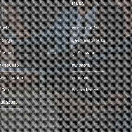
LINKS
ดีแพ่ง
บทความแนะนำ
ดีอาญา
ผลงานการฝึกอบรม
ดีแรงงาน
ลูกค้าบางส่วน
ดีครอบครัว
ทนายความ
รัพยากรบุคคล
ทีมที่ปรึกษา
เบียน
Privacy Notice
านฝึกอบรม