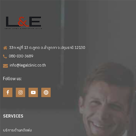
33ก หมู่ที่ 13 ต.คูคต อ.ลำลูกกา จ.ปทุมธานี 12130
080-030-3689
info@legalclinic.co.th
Follow us:
SERVICES
บริการด้านคดีแพ่ง