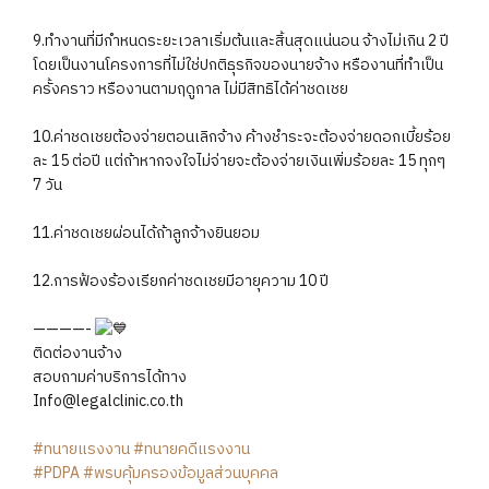
9.ทำงานที่มีกำหนดระยะเวลาเริ่มต้นและสิ้นสุดแน่นอน จ้างไม่เกิน 2 ปี
โดยเป็นงานโครงการที่ไม่ใช่ปกติธุรกิจของนายจ้าง หรืองานที่ทำเป็น
ครั้งคราว หรืองานตามฤดูกาล ไม่มีสิทธิได้ค่าชดเชย
10.ค่าชดเชยต้องจ่ายตอนเลิกจ้าง ค้างชำระจะต้องจ่ายดอกเบี้ยร้อย
ละ 15 ต่อปี แต่ถ้าหากจงใจไม่จ่ายจะต้องจ่ายเงินเพิ่มร้อยละ 15 ทุกๆ
7 วัน
11.ค่าชดเชยผ่อนได้ถ้าลูกจ้างยินยอม
12.การฟ้องร้องเรียกค่าชดเชยมีอายุความ 10 ปี
————-
ติดต่องานจ้าง
สอบถามค่าบริการได้ทาง
Info@legalclinic.co.th
#ทนายแรงงาน
#ทนายคดีแรงงาน
#PDPA
#พรบคุ้มครองข้อมูลส่วนบุคคล