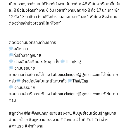
เมื่อปรากฎว่าจำเลยให้โจทก์ทำงานสัปดาห์ละ 48 ชั่วโมง หรือเฉลี่ยวัน
ละ 8 ชั่วโมงโดยทำงาน 6 วัน เวลาทำงานปกติคือ 8 ถึง 17 นาฬิกา พัก
12 ถึง 13 นาฬิกา โจทก์จึงทำงานล่วงเวลาวันละ 1 ชั่วโมง ซึ่งจำเลย
ต้องจ่ายค่าล่วงเวลาให้แก่โจทก์
ติดต่องานขอทราบค่าบริการ
คดีความ
ที่ปรึกษากฎหมาย
ร่างข้อบังคับและสัญญาทั้ง
Thai/Eng
งานบรรยาย
สอบถามค่าบริการได้ทาง Labour.clinique@gmail.com ได้เช่นเคย
ครับ
ร่างข้อบังคับและสัญญาทั้ง
Thai/Eng
งานบรรยาย
สอบถามค่าบริการได้ทาง Labour.clinique@gmail.com ได้เช่นเคย
ครับ
#ลูกจ้าง
#hr
#คลินิกกฎหมายแรงงาน
#มนุษย์เงินเดือนรู้กฎหมาย
#ทนายฝ้าย
#กฎหมายแรงงาน
#วันหยุด
#โอที
#ot
#ค่าจ้าง
#ค่าแรง
#ค่าทำงาน