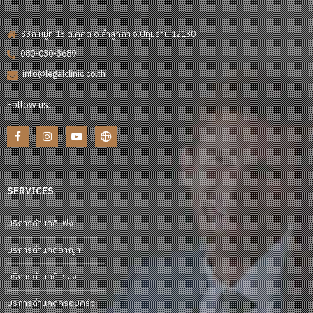
33ก หมู่ที่ 13 ต.คูคต อ.ลำลูกกา จ.ปทุมธานี 12130
080-030-3689
info@legalclinic.co.th
Follow us:
SERVICES
บริการด้านคดีแพ่ง
บริการด้านคดีอาญา
บริการด้านคดีแรงงาน
บริการด้านคดีครอบครัว