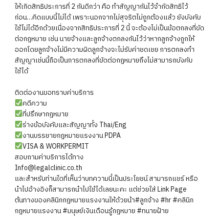
ให้เกิดสิทธิประการที่ 2 กันดีกว่า คือ ทำสัญญากันไว้จำกัดสิทธิไว้
ก่อน…คิดแบบนี้ไม่ได้ เพราะนอกจากไม่สุจริตไม่ถูกต้องแล้ว ยังบังคับ
ใช้ไม่ได้อีกด้วยเนื่องจากสิทธิประการที่ 2 นี้ จะต้องไม่เป็นข้อตกลงที่ขัด
ต่อกฎหมาย เช่น นายจ้างและลูกจ้างตกลงกันไว้ว่าหากลูกจ้างถูกให้
ออกโดยลูกจ้างไม่มีความผิดลูกจ้างจะไม่รับค่าชดเชย การตกลงทำ
สัญญาเช่นนี้ถือเป็นการตกลงที่ขัดต่อกฎหมายถึงไม่สามารถบังคับ
ใช้ได้
ติดต่องานขอทราบค่าบริการ
คดีความ
ที่ปรึกษากฎหมาย
ร่างข้อบังคับและสัญญาทั้ง Thai/Eng
งานบรรยายกฎหมายแรงงาน PDPA
VISA & WORKPERMIT
สอบถามค่าบริการได้ทาง
Info@legalclinic.co.th
และสำหรับท่านใดที่เห็นว่าบทความนี้เป็นประโยชน์ สามารถแชร์ หรือ
นำไปอ้างอิงก็สามารถนำไปใช้ได้เลยนะคะ แต่ช่วยใส่ Link Page
ต้นทางของคลินิกกฎหมายแรงงานให้ด้วยน้า#ลูกจ้าง
#hr
#คลินิก
กฎหมายแรงงาน
#มนุษย์เงินเดือนรู้กฎหมาย
#ทนายฝ้าย