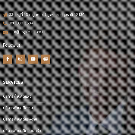
33ก หมู่ที่ 13 ต.คูคต อ.ลำลูกกา จ.ปทุมธานี 12130
080-030-3689
info@legalclinic.co.th
Follow us:
SERVICES
บริการด้านคดีแพ่ง
บริการด้านคดีอาญา
บริการด้านคดีแรงงาน
บริการด้านคดีครอบครัว