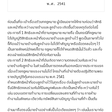
พ.ศ. 2541
ก่อนอื่นที่จะเข้าเรื่องตัวบทกฎหมาย ผู้เขียนอยากให้ทราบก่อนว่าสิทธิ
และหน้าที่ระหว่างนายจ้างและลูกจ้างจะเกิดขึ้นด้วยเหตุดังต่อไปนี้
ประการที่ 1 สิทธิและหน้าที่ตามกฎหมาย หมายถึง เป็นกรณีที่กฎหมาย
ได้บัญญัติสิทธิและหน้าที่ของนายจ้างและลูกจ้างไว้ พูดเป็นภาษาทั่วไป
ก็คือแม้ว่านายจ้างกับลูกจ้างจะไม่ได้ทำสัญญาหรือข้อตกลงใดๆ ไว้
เป็นลายลักษณ์อักษรก็ตาม กฎหมายก็ได้กำหนดสิทธินั้นไว้แล้ว และทั้ง
สองฝ่ายย่อมมีสิทธิหน้าที่ต่อกันตามนั้น
ประการที่ 2 สิทธิและหน้าที่อันเกิดจากความตกลงร่วมกันระหว่าง
นายจ้างกับลูกจ้าง ในส่วนนี้เป็นการตกลงที่นอกเหนือจากประการแรก
เนื่องด้วยกฎหมายแรงงานไม่ได้ ใครบ้างที่เข้าข่ายต้องปฏิบัติตามพระ
ราชบัญญัติคุ้มครองแรงงาน พ.ศ. 2541
กำหนดสิทธิหน้าที่ของลูกจ้างไว้ในทุกเรื่อง ดังนั้นลูกจ้างและนายจ้าง
จึงมีสิทธิตกลงร่วมกันให้มีผลผูกพันและเกิดเป็นหน้าที่ระหว่างกันไว้
เช่น ขอบเขตการทำงาน การเปลี่ยนแปลงสถานที่ทำงาน การห้าม
ทำงานในลักษณะเดียวกัน ทรัพย์สินทางปัญญาในงานที่ทำ เป็นต้น
อ่านมาถึงตรงนี้นายจ้างอย่าเพิ่งปิ๊งไอเดียแปลกๆ ว่า เช่นนั้นเรามาก่อ