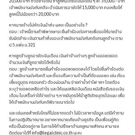
20,000 บาท ตัวอย่างเช่น ถ้าลูกหนี้ได้รับเงินเดือน ๆ ละ 35,000.- บาท
เจ้าพนักงานบังคับคดีจะดำเนินการอายัดให้ 15,000 บาท คงเหลือให้
ลูกหนี้ไม่น้อยกว่า 20,000 บาท
หากนายจ้างไม่หักเงินนำส่ง ผลจะเป็นอย่างไร ?
ตอบ : เจ้าหนี้ตามคำพิพากษาจะยื่นคำร้องต่อศาลเพื่อขอให้นายจ้าง
รับผิดชำระเงินตามคำสั่งของเจ้าพนักงานบังคับคดีแทนลูกจ้าง ตาม
ป.วิ.แพ่ง ม.321
หากลูกจ้างถูกอายัดเงินเดือน เงินค่าจ้างต่างๆ ลูกจ้างขอลดยอด
จำนวนเงินที่ถูกอายัดได้หรือไม่
ตอบ : ลูกจ้างสามารถยื่นคำร้องขอลดยอดลงได้ โดยไปยื่นคำร้องต่อ
เจ้าพนักงานบังคับคดี และชี้แจงถึงความจำเป็นที่ต้องขอลด เช่น ต้อง
เลี้ยงดูบุตร ครอบครัว ต้องผ่อนบ้าน จ่ายค่าน้ำค่าไฟ ฯลฯ โดยต้อง
ระบุว่าขอลดเหลือเท่าไร และให้แนบสลิปเงินเดือน หนังสือรับรองเงิน
เดือน ใบเสร็จค่าใช้จ่ายต่าง ๆ หากมีบุตรให้นำสูติบัตรบุตรไปแนบ เพื่อ
ให้เจ้าพนักงานบังคับคดีพิจารณาต่อไป
และเช่นเคยสำหรับใครที่ไม่อยากจดจำ ไม่มีเวลาหาข้อมูล แต่มีคำถาม
ในทางปฏิบัติมากมาย อยากหาทนายเคียงข้างธุรกิจ เป็นเพื่อนคู่คิด
หรือเป็นมิตรคู่กาย ในการให้คำปรึกษาด้านกฎหมายสักคน สามารถ
ติดต่อมาได้ที่ info@legalclinic.co.th นะคะ