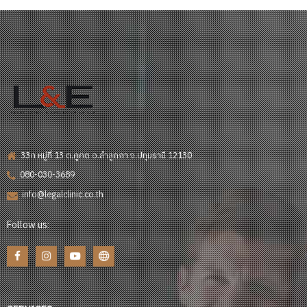
33ก หมู่ที่ 13 ต.คูคต อ.ลำลูกกา จ.ปทุมธานี 12130
080-030-3689
info@legalclinic.co.th
Follow us: