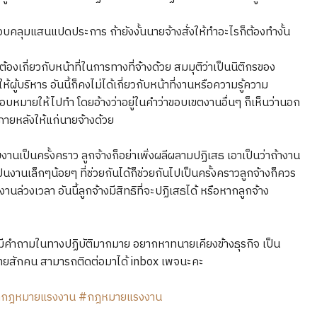
บคลุมแสนแปดประการ ถ้ายังงั้นนายจ้างสั่งให้ทำอะไรก็ต้องทำงั้น
ต้องเกี่ยวกับหน้าที่ในการทางที่จ้างด้วย สมมุติว่าเป็นนิติกรของ
ผู้บริหาร อันนี้ก็คงไม่ได้เกี่ยวกับหน้าที่งานหรือความรู้ความ
หมายให้ไปทำ โดยอ้างว่าอยู่ในคำว่าขอบเขตงานอื่นๆ ก็เห็นว่านอก
ายหลังให้แก่นายจ้างด้วย
านเป็นครั้งคราว ลูกจ้างก็อย่าเพิ่งผลีผลามปฏิเสธ เอาเป็นว่าถ้างาน
็นงานเล็กๆน้อยๆ ที่ช่วยกันได้ก็ช่วยกันไปเป็นครั้งคราวลูกจ้างก็ควร
ล่วงเวลา อันนี้ลูกจ้างมีสิทธิที่จะปฏิเสธได้ หรือหากลูกจ้าง
่มีคำถามในทางปฏิบัติมากมาย อยากหาทนายเคียงข้างธุรกิจ เป็น
หมายสักคน สามารถติดต่อมาได้ inbox เพจนะคะ
กกฎหมายแรงงาน
#กฎหมายแรงงาน