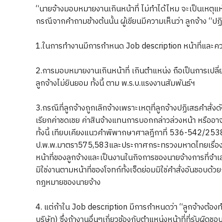
“นายจ้างมอบหมายงานเกินหน้าที่ ไม่ทำได้ไหม จะเป็นเหตุแห
กรณีจากคำถามข้างต้นนั้น ผู้เขียนมีความเห็นว่า ลูกจ้าง “ป
1.ในการทำงานมีการกำหนด Job description หน้าที่และคว
2.การมอบหมายงานเกินหน้าที่ เกินตำแหน่ง ถือเป็นการเปล
ลูกจ้างไม่ยินยอม ทั้งนี้ ตาม พ.ร.บ.แรงงานสัมพันธ์ฯ
3.กรณีที่ลูกจ้างถูกเลิกจ้างเพราะเหตุที่ลูกจ้างปฏิเสธคำสั่งด
เรียกค่าชดเชย ค่าสินจ้างแทนการบอกกล่าวล่วงหน้า หรืออาจ
ทั้งนี้ เทียบเคียงแนวคำพิพากษาศาลฎีกาที่ 536-542/2538 
ป.พ.พ.มาตรา575,583และประกาศกระทรวงมหาดไทยเรื่องการ
หน้าที่ของลูกจ้างและเป็นงานในกิจการของนายจ้างการที่จำเลยใ
มิใช่งานตามหน้าที่ของโจทก์ทั้งเจ็ดย่อมมิใช่คำสั่งอันชอบด้ว
กฎหมายของนายจ้าง
4. แต่ถ้าใน Job description มีการกำหนดว่า “ลูกจ้างต้อง
บริษัท) ซึ่งถ้างานอื่นๆเกี่ยวข้องกับตำแหน่งหน้าที่ที่รับผิ