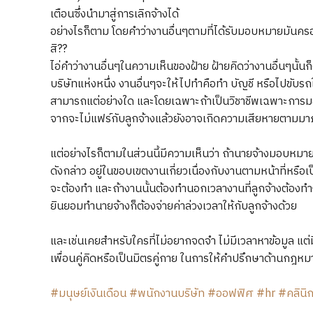
เตือนซึ่งนำมาสู่การเลิกจ้างได้
อย่างไรก็ตาม โดยคำว่างานอื่นๆตามที่ได้รับมอบหมายมันครอ
สิ??
ไอ่คำว่างานอื่นๆในความเห็นของฝ้าย ฝ้ายคิดว่างานอื่นๆนั้นก็
บริษัทแห่งหนึ่ง งานอื่นๆจะให้ไปทำคือทำ บัญชี หรือไปขับรถให้
สามารถแต่อย่างใด และโดยเฉพาะถ้าเป็นวิชาชีพเฉพาะการมอบ
จากจะไม่แฟร์กับลูกจ้างแล้วยังอาจเกิดความเสียหายตามมาภ
แต่อย่างไรก็ตามในส่วนนี้มีความเห็นว่า ถ้านายจ้างมอบหมายง
ดังกล่าว อยู่ในขอบเขตงานเกี่ยวเนื่องกับงานตามหน้าที่หรือเป
จะต้องทำ และถ้างานนั้นต้องทำนอกเวลางานที่ลูกจ้างต้องทำงาน
ยินยอมทำนายจ้างก็ต้องจ่ายค่าล่วงเวลาให้กับลูกจ้างด้วย
และเช่นเคยสำหรับใครที่ไม่อยากจดจำ ไม่มีเวลาหาข้อมูล แต
เพื่อนคู่คิดหรือเป็นมิตรคู่กาย ในการให้คำปรึกษาด้านกฎ
#มนุษย์เงินเดือน
#พนักงานบริษัท
#ออฟฟิศ
#hr
#คลินิ