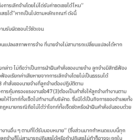
่งการเลิกจ้างโดยไม่ได่รับค่าชดเชยได้ไหม”
ฏิเสธได้”หากเป็นไปตามหลักเกณฑ์ ดังนี้
ามรับผิดชอบไว้ชัดเจน
ี่ยนแปลงสภาพการจ้าง ที่นายจ้างไม่สามารถเปลี่ยนแปลงได้หาก
ังกล่าว ไม่ถือว่าเป็นการฝ่าฝืนคำสั่งของนายจ้าง ลูกจ้างมีสิทธิฟ้อง
ฟ้องเรียกค่าเสียหายจากการเลิกจ้างโดยไม่เป็นธรรมได้
คำสั่งของนายจ้างที่ลูกจ้างต้องปฏิบัติตาม
คุ้มครองแรงงานข้อ47(3)ต้องเป็นคำสั่งให้ลูกจ้างทำงานตาม
ห้โจทก์ทั้งเจ็ดไปทำงานที่บริษัทอ. ซึ่งมิได้เป็นกิจการของจำเลยทั้ง
ยกฎหมายกรณีถือไม่ได้ว่าโจทก์ทั้งเจ็ดขัดหรือฝ่าฝืนคำสั่งอันชอบด้วย
ทำงานอื่น ๆ ตามที่ได้รับมอบหมาย” (ซึ่งส่วนมากกำหนดแบบนี้ทุก
ดชอบลูกจ้างก็ไม่สามารถปฏิเสธได้หรือถ้าปฏิเสธไม่ทำก็อาจจะถูกใบ