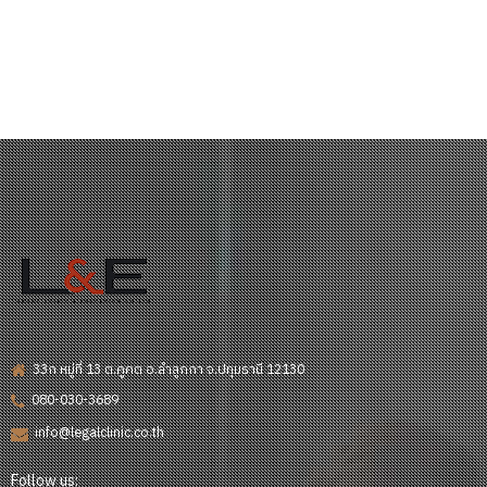
33ก หมู่ที่ 13 ต.คูคต อ.ลำลูกกา จ.ปทุมธานี 12130
080-030-3689
info@legalclinic.co.th
Follow us: