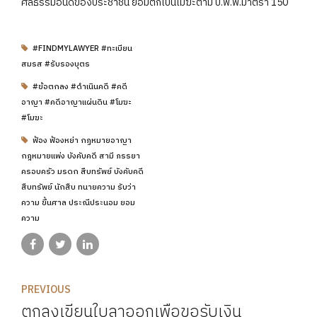
ศีลธรรมอันดีของประชาชน ย่อมตกเป็นโมฆะตาม ป.พ.พ.มาตรา 150
#FINDMYLAWYER #ทะเบียน
สมรส #รับรองบุตร
#ข้อตกลง #ดำเนินคดี #คดี
อาญา #คดีอาญาแผ่นดิน #โมฆะ
#โมฆะ
ฟ้อง ฟ้องหย่า กฏหมายอาญา
กฎหมายแพ่ง บังคับคดี สามี ภรรยา
ครอบครัว มรดก สืบทรัพย์ บังคับคดี
สืบทรัพย์ นักสืบ ทนายความ รับว่า
ความ ขึ้นศาล ประณีประนอม ยอม
ความ
PREVIOUS
ตกลงเขียนใบลาออกเพื่อขอรับเงิน