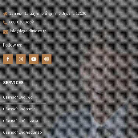
33ก หมู่ที่ 13 ต.คูคต อ.ลำลูกกา จ.ปทุมธานี 12130
080-030-3689
info@legalclinic.co.th
Follow us:
SERVICES
บริการด้านคดีแพ่ง
บริการด้านคดีอาญา
บริการด้านคดีแรงงาน
บริการด้านคดีครอบครัว