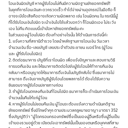
โอนเงินผิดบัญชี หากผู้รับโอนไม่คืนมีความผิดฐานยักยอกทรัพย์!!
ในยุคที่การโอนเงินสะดวกรวดเร็ว ทำได้ง่ายผ่านอุปกรณ์ในมือถือ ก็
อาจจะมีข้อเสียคืออาจเกิดความผิดพลาด เช่น โอนผิดคน ใน กรณีนี้ผู้
ที่ได้รับโอนเงินไปผิด จะนำเงินไปใช้แล้วบอกว่า ก็โอนผิดเอง ไม่ระวัง
เอง ไม่คืน คิดแบบนี้เข้าข้อหายักยอกทรัพย์นะคะ
ในส่วนของผู้โอนไปผิด ต้องทำอย่างไรนั้น ให้ดำเนินการดังนี้ค่ะ
1. แจ้งความที่สถานีตำรวจ โดยนำหลักฐานการโอนเงิน วันเวลา
จำนวนเงิน ชื่อ-เลขบัญชี เลขประจำตัวประชาชน เบอร์โทร (ผู้โอน
และ ผู้ที่รับโอนไปผิด)
2. ติดต่อธนาคาร บัญชีที่เราโอนผิด เพื่อแจ้งปัญหาและสอบถามวิธี
การขอคืนเงิน และให้ธนาคารติดต่อไปยังผู้รับโอนให้ทำการคืนเงิน
กลับมา หรืออนุญาตให้ธนาคารดึงเงินในบัญชีกลับไป ซึ่งธนาคารไม่
สามารถ ดึงเงินจากบัญชีผู้รับโอนโดยพลการได้ ต้องได้รับความ
ยินยอมจากผู้รับโอนปลายทางก่อน
3. ถ้าผู้รับโอนตกลงคืนเงินที่โอนไปผิด ธนาคารก็จะดำเนินการโอนเงิน
จำนวนนั้นคืนให้แก่ผู้โอน
4. หากผู้รับโอนไม่ยอมคืนเงิน ผู้โอนจะต้องแจ้งความดำเนินคดีฐาน
ยักยอกทรัพย์ ซึ่งมีโทษจำคุก ตามประมวลกฎหมายอาญา มาตรา 352
ซึ่งบัญญัติว่า “ผู้ใดครอบครองทรัพย์ซึ่งเป็นของผู้อื่นหรือซึ่งผู้อื่นเป็น
เจ้าของรวมอยู่ด้วย เบียดบังเอาทรัพย์นั้นเป็นของตนหรือบุคคลที่สาม