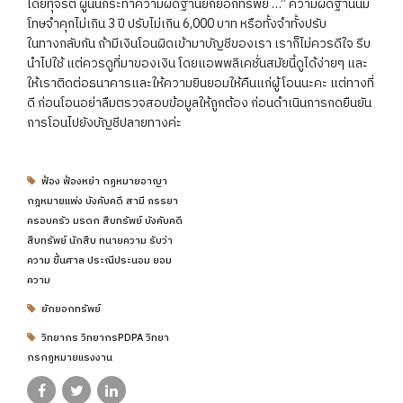
โดยทุจริต ผู้นั้นกระทำความผิดฐานยักยอกทรัพย์ …” ความผิดฐานนี้มี
โทษจำคุกไม่เกิน 3 ปี ปรับไม่เกิน 6,000 บาท หรือทั้งจำทั้งปรับ
ในทางกลับกัน ถ้ามีเงินโอนผิดเข้ามาบัญชีของเรา เราก็ไม่ควรดีใจ รีบ
นำไปใช้ แต่ควรดูที่มาของเงิน โดยแอพพลิเคชั่นสมัยนี้ดูได้ง่ายๆ และ
ให้เราติดต่อธนาคารและให้ความยินยอมให้คืนแก่ผู้โอนนะคะ แต่ทางที่
ดี ก่อนโอนอย่าลืมตรวจสอบข้อมูลให้ถูกต้อง ก่อนดำเนินการกดยืนยัน
การโอนไปยังบัญชีปลายทางค่ะ
ฟ้อง ฟ้องหย่า กฏหมายอาญา
กฎหมายแพ่ง บังคับคดี สามี ภรรยา
ครอบครัว มรดก สืบทรัพย์ บังคับคดี
สืบทรัพย์ นักสืบ ทนายความ รับว่า
ความ ขึ้นศาล ประณีประนอม ยอม
ความ
ยักยอกทรัพย์
วิทยากร วิทยากรPDPA วิทยา
กรกฏหมายแรงงาน