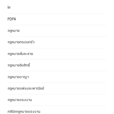
hr
PDPA
กฎหมาย
กฎหมายครอบครัว
กฎหมายล้มละลาย
กฎหมายลิขสิทธิ์
กฎหมายอาญา
กฎหมายแพ่งและพาณิชย์
กฏหมายแรงงาน
คลินิกกฎหมายแรงงาน