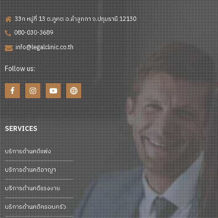
33ก หมู่ที่ 13 ต.คูคต อ.ลำลูกกา จ.ปทุมธานี 12130
080-030-3689
info@legalclinic.co.th
Follow us:
SERVICES
บริการด้านคดีแพ่ง
บริการด้านคดีอาญา
บริการด้านคดีแรงงาน
บริการด้านคดีครอบครัว