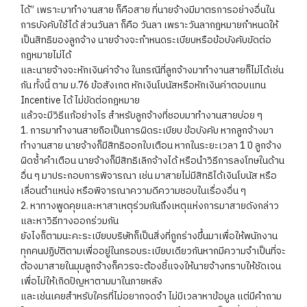
ได้” เพราะมาทำงานสาย ก็คือสาย ที่นายจ้างมีมาตรการอย่างอื่นใน
การบังคับใช้ได้ ส่วนวันลา ก็คือ วันลา เพราะวันลากฎหมายกำหนดให้
เป็นสิทธิของลูกจ้าง นายจ้างจะกำหนดระเบียบหรือข้อบังคับขัดต่อ
กฎหมายไม่ได้
และนายจ้างจะหักเงินค่าจ้าง ในกรณีที่ลูกจ้างมาทำงานสายก็ไม่ได้เช่น
กัน ทั้งนี้ ตาม ม.76 ข้อสังเกต หักเงินโบนัสหรือหักเงินค่าตอบแทน
Incentive ได้ ไม่ขัดต่อกฎหมาย
แล้วจะมีวิธีแก้อย่างไร สำหรับลูกจ้างที่ชอบมาทำงานสายบ่อย ๆ
1. การมาทำงานสายถือเป็นการผิดระเบียบ ข้อบังคับ หากลูกจ้างมา
ทำงานสาย นายจ้างก็มีสิทธิออกใบเตือน หากในระยะเวลา 1 ปี ลูกจ้าง
ผิดซ้ำคำเตือน นายจ้างก็มีสิทธิเลิกจ้างได้ หรือนำวิธีการลงโทษในด้าน
อื่น ๆ มาประกอบการพิจารณา เช่น มาสายไม่มีสิทธิได้เงินโบนัส หรือ
เลื่อนตำแหน่ง หรือพิจารณาความดีความชอบในเรื่องอื่น ๆ
2. หาทางพูดคุยและหาสาเหตุร่วมกันถึงเหตุแห่งการมาสายดังกล่าว
และหาวิธีทางออกร่วมกัน
ยังไงก็ตามนะคะระเบียบบริษัทก็เป็นสิ่งที่ถูกร่างขึ้นมาเพื่อให้พนักงาน
ทุกคนปฏิบัติตามเพื่ออยู่ในกรอบระเบียบเดียวกันหากมีความจำเป็นที่จะ
ต้องมาสายในมุมลูกจ้างก็ควรจะต้องชี้แจงให้นายจ้างทราบให้ชัดเจน
เพื่อไม่ให้เกิดปัญหาตามมาในภายหลัง
และเช่นเคยสำหรับใครที่ไม่อยากจดจำ ไม่มีเวลาหาข้อมูล แต่มีคำถาม