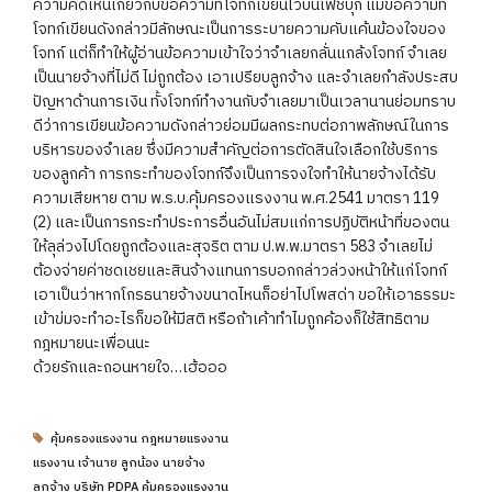
ความคิดเห็นเกี่ยวกับข้อความที่โจทก์เขียนไว้บนเฟชบุ๊ก แม้ข้อความที่
โจทก์เขียนดังกล่าวมีลักษณะเป็นการระบายความคับแค้นข้องใจของ
โจทก์ แต่ก็ทำให้ผู้อ่านข้อความเข้าใจว่าจำเลยกลั่นแกล้งโจทก์ จำเลย
เป็นนายจ้างที่ไม่ดี ไม่ถูกต้อง เอาเปรียบลูกจ้าง และจำเลยกำลังประสบ
ปัญหาด้านการเงิน ทั้งโจทก์ทำงานกับจำเลยมาเป็นเวลานานย่อมทราบ
ดีว่าการเขียนข้อความดังกล่าวย่อมมีผลกระทบต่อภาพลักษณ์ในการ
บริหารของจำเลย ซึ่งมีความสำคัญต่อการตัดสินใจเลือกใช้บริการ
ของลูกค้า การกระทำของโจทก์จึงเป็นการจงใจทำให้นายจ้างได้รับ
ความเสียหาย ตาม พ.ร.บ.คุ้มครองแรงงาน พ.ศ.2541 มาตรา 119
(2) และเป็นการกระทำประการอื่นอันไม่สมแก่การปฏิบัติหน้าที่ของตน
ให้ลุล่วงไปโดยถูกต้องและสุจริต ตาม ป.พ.พ.มาตรา 583 จำเลยไม่
ต้องจ่ายค่าชดเชยและสินจ้างแทนการบอกกล่าวล่วงหน้าให้แก่โจทก์
เอาเป็นว่าหากโกรธนายจ้างขนาดไหนก็อย่าไปโพสด่า ขอให้เอาธรรมะ
เข้าข่มจะทำอะไรก็ขอให้มีสติ หรือถ้าเค้าทำไมถูกค้องก็ใช้สิทธิตาม
กฎหมายนะเพื่อนนะ
ด้วยรักและถอนหายใจ…เฮ้อออ
คุ้มครองแรงงาน กฎหมายแรงงาน
แรงงาน เจ้านาย ลูกน้อง นายจ้าง
ลูกจ้าง บริษัท PDPA คุ้มครองแรงงาน