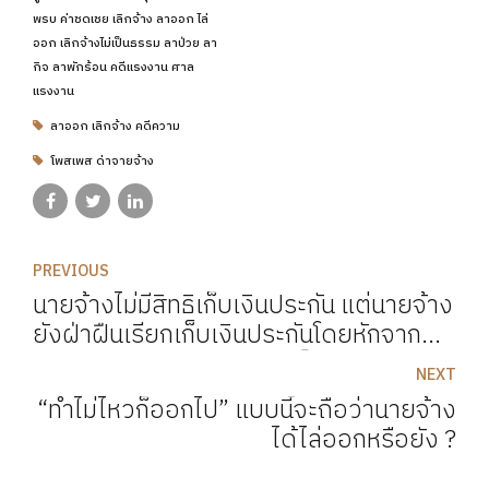
พรบ ค่าชดเชย เลิกจ้าง ลาออก ไล่
ออก เลิกจ้างไม่เป็นธรรม ลาป่วย ลา
กิจ ลาพักร้อน คดีแรงงาน ศาล
แรงงาน
ลาออก เลิกจ้าง คดีความ
โพสเพส ด่าจายจ้าง
PREVIOUS
นายจ้างไม่มีสิทธิเก็บเงินประกัน แต่นายจ้าง
ยังฝ่าฝืนเรียกเก็บเงินประกันโดยหักจาก
เงินค่าจ้างรายเดือน จะถือเป็นการหักค่า
NEXT
จ้างไม่ชอบ และหากฟ้องคดีต่อศาลจะฟ้อง
“ทำไม่ไหวก็ออกไป” แบบนี้จะถือว่านายจ้าง
อย่างไร ?
ได้ไล่ออกหรือยัง ?