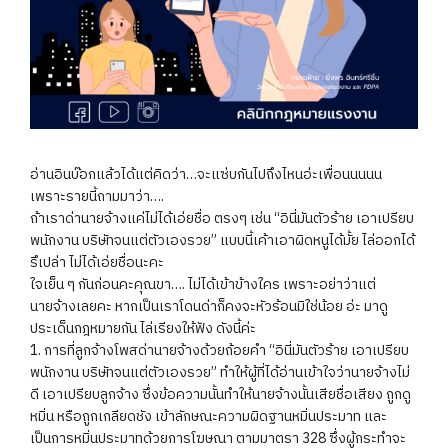
อ่านอินบ๊อกแล้วได้แต่คิดว่า…จะแซ่บกันไปถึงไหนอ่ะเพื่อนนนนน
เพราะรายนี้ถามมาว่า….
ถ้าเราด่านายจ้างแค่ไม่ได้เอ่ยชื่อ ตรงๆ เช่น “อินี่มันตัวร้าย เอาเปรียบ
พนักงาน บริษัทจนแต่ตัวเองรวย” แบบนี้เค้าเอาผิดหนูได้มั้ย ไล่ออกได้
รึเปล่า ไม่ได้เอ่ยชื่อนะคะ
ใจเย็น ๆ กันก่อนคะคุณขา…. ไม่ได้เข้าข้างใคร เพราะอย่าว่าแต่
นายจ้างเลยคะ หากเป็นเราโดนด่าก็คงจะหัวร้อนมิใช่น้อย อ่ะ มาดู
ประเด็นกฎหมายกัน ไล่เรียงให้ฟัง ดังนี้ค่ะ
1. การที่ลูกจ้างโพสด่านายจ้างด้วยถ้อยคำ “อินี่มันตัวร้าย เอาเปรียบ
พนักงาน บริษัทจนแต่ตัวเองรวย” ทำให้ผู้ที่ได้อ่านเข้าใจว่านายจ้างไม่
ดี เอาเปรียบลูกจ้าง ซึ่งข้อความนั้นทำให้นายจ้างนั้นเสียชื่อเสียง ถูกดู
หมิ่น หรือถูกเกลียดชัง เข้าลักษณะความผิดฐานหมิ่นประมาท และ
เป็นการหมิ่นประมาทด้วยการโฆษณา ตามมาตรา 328 ซึ่งผู้กระทำจะ