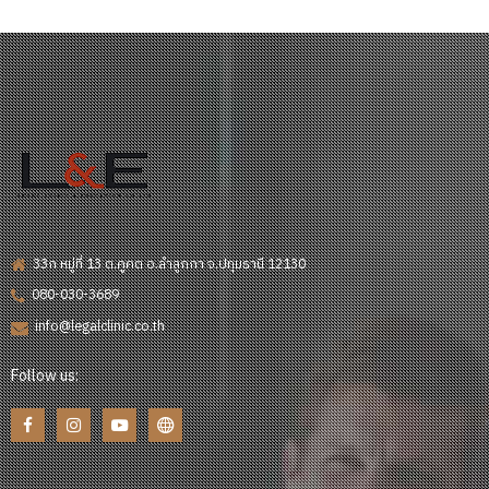
33ก หมู่ที่ 13 ต.คูคต อ.ลำลูกกา จ.ปทุมธานี 12130
080-030-3689
info@legalclinic.co.th
Follow us: