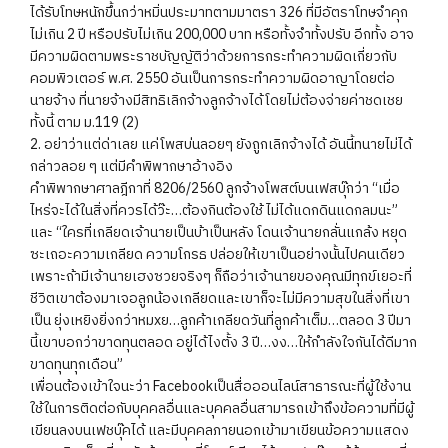
ได้รับโทษหนักขึ้นกว่าหมิ่นประมาทตามมาตรา 326 ที่มีอัตราโทษจำคุก
ไม่เกิน 2 ปี หรือปรับไม่เกิน 200,000 บาท หรือทั้งจำทั้งปรับ อีกทั้ง อาจ
มีความผิดตามพระราชบัญญัติว่าด้วยการกระทำความผิดเกี่ยวกับ
คอมพิวเตอร์ พ.ศ. 2550 อันเป็นการกระทำความผิดอาญาโดยต่อ
นายจ้าง ที่นายจ้างมีสิทธิเลิกจ้างลูกจ้างได้โดยไม่ต้องจ่ายค่าชดเชย
ทั้งนี้ ตาม ม.119 (2)
2. อย่าว่าแต่ด่าเลย แค่โพสบ่นลอยๆ ยังถูกเลิกจ้างได้ อันนี้ทนายไม่ได้
กล่าวลอย ๆ แต่มีคำพิพากษาอ้างอิง
คำพิพากษาศาลฎีกาที่ 8206/2560 ลูกจ้างโพสต์บนเฟสบุ๊กว่า “เมื่อ
ไหร่จะได้ในสิ่งที่ควรได้ว๊ะ…ต้องกินต้องใช้ ไม่ได้แดกดินแดกลมนะ”
และ “ใครที่เกลียดเจ้านายเป็นบ้าเป็นหลัง โดนเจ้านายกลั่นแกล้ง หยุด
ซะเถอะความเกลียด ความโกรธ ปล่อยให้เขาเป็นอย่างนั้นไปคนเดียว
เพราะถ้ามีเจ้านายเฮงซวยจริงๆ ก็ถือว่าเจ้านายของคุณมีทุกข์เยอะที่
ชีวิตเขาต้องมาเจอลูกน้องเกลียดและเขาก็จะไม่มีความสุขในสิ่งที่เขา
เป็น ยุ่งเหยิงยิ่งกว่าหมxย…ลูกค้าเกลียดวันที่ลูกค้าเต็ม…ตลอด 3 ปีมา
นี้เขาบอกว่าขาดทุนตลอด อยู่ได้ไงตั้ง 3 ปี…งง…ให้กำลังใจกันได้ดีมาก
ขาดทุนทุกเดือน”
เพื่อนต้องเข้าใจนะว่า Facebookเป็นสื่อออนไลน์สาธารณะที่ผู้ใช้งาน
ใช้ในการติดต่อกับบุคคลอื่นและบุคคลอื่นสามารถเข้าถึงข้อความที่มีผู้
เขียนลงบนเฟชบุ๊คได้ และมีบุคคลภายนอกเข้ามาเขียนข้อความแสดง