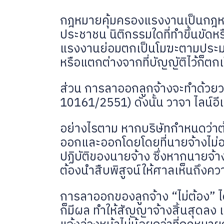
กฎหมายคุ้มครองแรงงานเป็นกฎหม
ประชาชน นิติกรรมใดที่ทำขึ้นขัด
แรงงานย่อมตกเป็นโมฆะตามประ
หรือแตกต่างจากที่บัญญัติไว้ก็ตกเ
ส่วน การลาออกลูกจ้างจะทำด้วยวาจา
10161/2551) ดังนั้น​ วาจา​ ไลน์​อ
อย่างไรตาม​ หากบริษัทกำหนดว่าต้อ
ออกและออกโดยโดยที่นายจ้างไม่อนุ
ปฏิบัติของนายจ้าง ซึ่งหากนายจ้า
ต้องนำสืบพิสูจน์ให้ศาลเห็นถึงคว
การลาออกของลูกจ้าง​ “ไม่ต้อง” 
ก็มีผล ทำให้สัญญาจ้างสิ้นสุดลง 