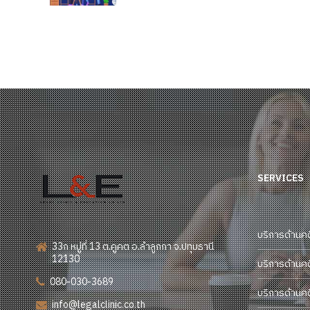
แม้ไม่ได้ทำเป็นหนังสือลงลาย
ชื่อก็อาจถือเป็นการจ้างตาม
กฎหมาย
SERVICES
บริการด้านค
33ก หมู่ที่ 13 ต.คูคต อ.ลำลูกกา จ.ปทุมธานี
12130
บริการด้านค
080-030-3689
บริการด้านค
info@legalclinic.co.th