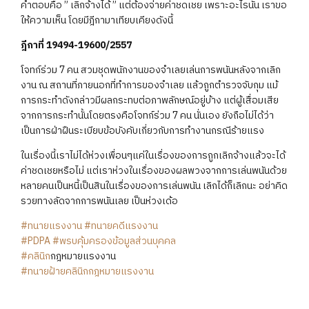
คำตอบคือ ” เลิกจ้างได้ ” แต่ต้องจ่ายค่าชดเชย เพราะอะไรนั้น เราขอ
ให้ความเห็น โดยมีฎีกามาเทียบเคียงดังนี้
ฎีกาที่ 19494-19600/2557
โจทก์ร่วม 7 คน สวมชุดพนักงานของจำเลยเล่นการพนันหลังจากเลิก
งาน ณ สถานที่ภายนอกที่ทำการของจำเลย แล้วถูกตำรวจจับกุม แม้
การกระทำดังกล่าวมีผลกระทบต่อภาพลักษณ์อยู่บ้าง แต่ผู้เสื่อมเสีย
จากการกระทำนั้นโดยตรงคือโจทก์ร่วม 7 คน นั่นเอง ยังถือไม่ได้ว่า
เป็นการฝ่าฝืนระเบียบข้อบังคับเกี่ยวกับการทำงานกรณีร้ายแรง
ในเรื่องนี้เราไม่ได้ห่วงเพื่อนๆแค่ในเรื่องของการถูกเลิกจ้างแล้วจะได้
ค่าชดเชยหรือไม่ แต่เราห่วงในเรื่องของผลพวงจากการเล่นพนันด้วย
หลายคนเป็นหนี้เป็นสินในเรื่องของการเล่นพนัน เลิกได้ก็เลิกนะ อย่าคิด
รวยทางลัดจากการพนันเลย เป็นห่วงเด้อ
#ทนายแรงงาน
#ทนายคดีแรงงาน
#PDPA
#พรบคุ้มครองข้อมูลส่วนบุคคล
#คลินิก
​กฎหมาย​แรงงาน
#ทนายฝ้ายคลินิกกฎหมายแรงงาน