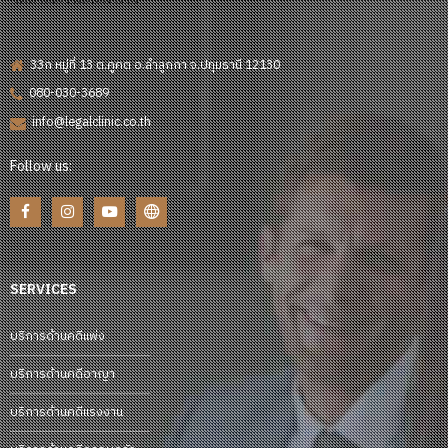
33ก หมู่ที่ 13 ต.คูคต อ.ลำลูกกา จ.ปทุมธานี 12130
080-030-3689
info@legalclinic.co.th
Follow us:
SERVICES
บริการด้านคดีแพ่ง
บริการด้านคดีอาญา
บริการด้านคดีแรงงาน