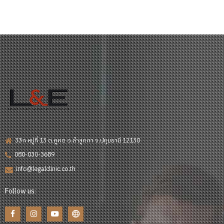
33ก หมู่ที่ 13 ต.คูคต อ.ลำลูกกา จ.ปทุมธานี 12130
080-030-3689
info@legalclinic.co.th
Follow us: