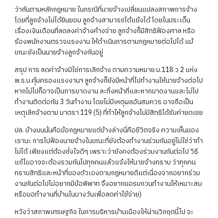
ว่ากันตามหลักกฎหมาย ในกรณีที่นายจ้างเปลี่ยนแปลงสภาพการจ้าง
โดยที่ลูกจ้างไม่ได้ยินยอม ลูกจ้างสามารถโต้แย้งได้ โดยในประเด็น
เรื่องเงินเดือนที่ลดลงค่าจ้างค้างจ่าย ลูกจ้างก็มีสิทธิฟ้องศาล หรือ
ร้องพนักงานตรวจแรงงาน ให้ดำเนินการตามกฎหมายต่อไปได้ แม้
ขณะยังเป็นนายจ้างลูกจ้างกันอยู่
สรุป การ ลดค่าจ้างมิใช่การเลิกจ้าง ตามความหมาย ม.118 ว 2 แห่ง
พ.ร.บ.คุ้มครองแรงงานฯ ลูกจ้างก็ยังมีหน้าที่ไปทำงานให้นายจ้างต่อไป
หากไม่ไปก็อาจเป็นการขาดงาน ละทิ้งหน้าที่​และหากขาดงานและไม่ไป
ทำงานติดต่อกัน 3 วันทำงาน โดยไม่มีเหตุผลอันสมควร อาจถือเป็น
เหตุเลิกจ้างตาม มาตรา 119 (5) ที่ทำให้ลูกจ้างไม่มีสิทธิได้รับค่าชดเชย
ปล. ข้างบนนั่นคือข้อกฎหมายแต่ข้างล่างนี่คือชีวิตจริง ความเห็นของ
เรานะ การไปฟ้องนายจ้างในขณะที่ยังต้องทำงานร่วมกันอยู่ไม่ใช่ว่าทำ
ไม่ได้ เพียงแต่ต้องชั่งใจดีๆ เพราะว่ายังคงต้องร่วมงานกันต่อไป วิธี
แก้ไขอาจจะต้องรวมกันไปทุกคนแล้วแจ้งให้นายจ้างทราบ ว่าทุกคน
ทราบสิทธิและหน้าที่ของตัวเองตามกฎหมายดีแต่เนื่องจากอยากร่วม
งานกันต่อไปไม่อยากมีข้อพิพาท จึงอยากขอรบกวนทำงานให้เหมาะสม
หรือขอทำงานที่บ้านในบางวันเพื่อลดค่าใช้จ่าย)​
หวังว่าสภาพเศรษฐกิจ ในการบริหารบ้านเมืองให้ผ่านวิกฤตนี้ไป จะ