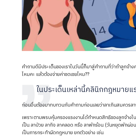
คำถามดีมีประเด็นของเราในวันนี้ก็มาสู่คำถามที่ว่าถ้าลูกจ้
ไหมคะ แล้วต้องจ่ายค่าชดเชยไหม??
ในประเด็นเหล่านี้คลินิกกฎหมายแร
ก่อนอื่นต้องมาทบทวนกับคำถามก่อนเลยว่าลาเกินสมควรลาพร
เพราะตามพรบคุ้มครองแรงงานได้กำหนดสิทธิของลูกจ้างในกา
เป็น ลาป่วย ลากิจ ลาคลอด หรือ ลาพักร้อน (วันหยุดพักผ่อนประจ
เป็นการกระทำผิดกฎหมาย ยกตัวอย่าง เช่น