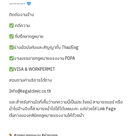
————-
ติดต่องานจ้าง
คดีความ
ที่ปรึกษากฎหมาย
ร่างข้อบังคับและสัญญาทั้ง Thai/Eng
งานบรรยายกฎหมายแรงงาน PDPA
VISA & WORKPERMIT
สอบถามค่าบริการได้ทาง
Info@legalclinic.co.th
และสำหรับท่านใดที่เห็นว่าบทความนี้เป็นประโยชน์ สามารถแชร์ หรือ
นำไปอ้างอิงก็สามารถนำไปใช้ได้เลยนะคะ แต่ช่วยใส่ Link Page
ต้นทางของคลินิกกฎหมายแรงงานให้ด้วยน้า
#กฎหมายแรงงาน #ค่าชดเชย