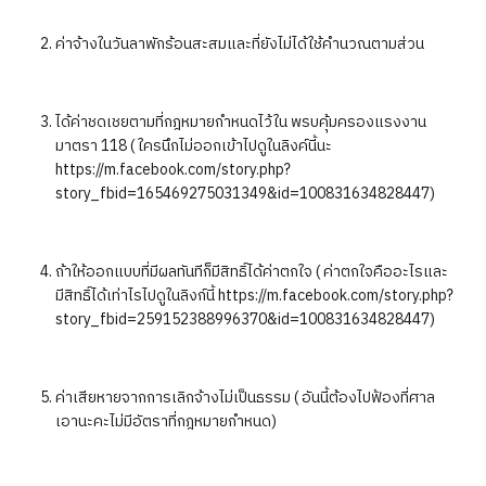
ค่าจ้างในวันลาพักร้อนสะสมและที่ยังไม่ได้ใช้คำนวณตามส่วน
ได้ค่าชดเชยตามที่กฎหมายกำหนดไว้ใน พรบคุ้มครองแรงงาน
มาตรา 118 ( ใครนึกไม่ออกเข้าไปดูในลิงค์นี้นะ
https://m.facebook.com/story.php?
story_fbid=165469275031349&id=100831634828447)​
ถ้าให้ออกแบบที่มีผลทันทีก็มีสิทธิ์ได้ค่าตกใจ ( ค่าตกใจคืออะไรและ
มีสิทธิ์ได้เท่าไรไปดูในลิงก์นี้ https://m.facebook.com/story.php?
story_fbid=259152388996370&id=100831634828447)
ค่าเสียหายจากการเลิกจ้างไม่เป็นธรรม ( อันนี้ต้องไปฟ้องที่ศาล
เอานะคะไม่มีอัตราที่กฎหมายกำหนด)​