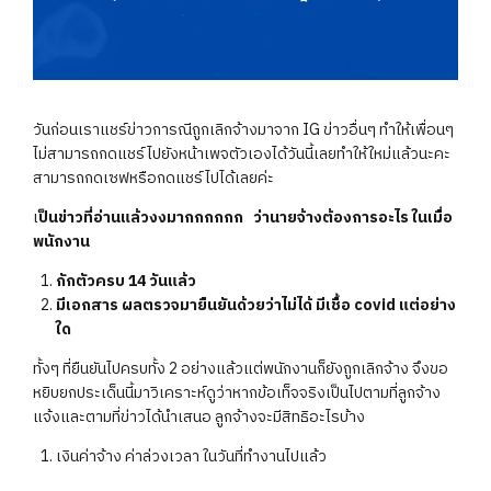
วันก่อนเราแชร์ข่าวการณีถูกเลิกจ้างมาจาก IG ข่าวอื่นๆ ทำให้เพื่อนๆ
ไม่สามารถกดแชร์ไปยังหน้าเพจตัวเองได้วันนี้เลยทำให้ใหม่แล้วนะคะ
สามารถกดเซฟหรือกดแชร์ไปได้เลยค่ะ
เ
ป็นข่าวที่อ่านแล้วงงมากกกกกก ว่านายจ้างต้องการอะไร ในเมื่อ
พนักงาน
กักตัวครบ 14 วันแล้ว
มีเอกสาร ผลตรวจมายืนยันด้วยว่าไม่ได้ มีเชื้อ covid แต่อย่าง
ใด
ทั้งๆ ที่ยืนยันไปครบทั้ง 2 อย่างแล้วแต่พนักงานก็ยังถูกเลิกจ้าง จึงขอ
หยิบยกประเด็นนี้มาวิเคราะห์ดูว่าหากข้อเท็จจริงเป็นไปตามที่ลูกจ้าง
แจ้งและตามที่ข่าวได้นำเสนอ ลูกจ้างจะมีสิทธิอะไรบ้าง
เงินค่าจ้าง ค่าล่วงเวลา ในวันที่ทำงานไปแล้ว