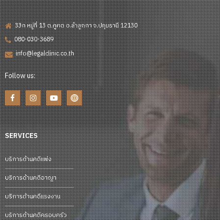
33ก หมู่ที่ 13 ต.คูคต อ.ลำลูกกา จ.ปทุมธานี 12130
080-030-3689
info@legalclinic.co.th
Follow us:
SERVICES
บริการด้านคดีแพ่ง
บริการด้านคดีอาญา
บริการด้านคดีแรงงาน
บริการด้านคดีครอบครัว