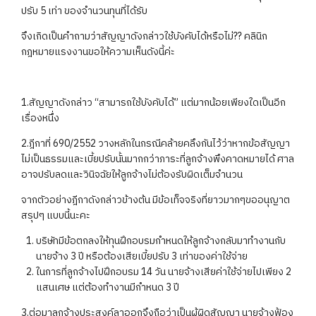
ปรับ 5 เท่า ของจำนวนทุนที่ได้รับ
จึงเกิดเป็นคำถามว่าสัญญาดังกล่าวใช้บังคับได้หรือไม่?? คลินิก
กฎหมายแรงงานขอให้ความเห็นดังนี้ค่ะ
1.สัญญาดังกล่าว “สามารถใช้บังคับได้” แต่มากน้อยเพียงใดเป็นอีก
เรื่องหนึ่ง
2.ฎีกาที่ 690/2552 วางหลักในกรณีคล้ายคลึงกันไว้ว่าหากข้อสัญญา
ไม่เป็นธรรมและเบี้ยปรับนั้นมากกว่าภาระที่ลูกจ้างพึงคาดหมายได้ ศาล
อาจปรับลดและวินิจฉัยให้ลูกจ้างไม่ต้องรับผิดเต็มจำนวน
จากตัวอย่างฎีกาดังกล่าวข้างต้น มีข้อเท็จจริงที่ยาวมากๆขออนุญาต
สรุปๆ แบบนี้นะคะ
บริษัทมีข้อตกลงให้ทุนฝึกอบรมกำหนดให้ลูกจ้างกลับมาทำงานกับ
นายจ้าง 3 ปี หรือต้องเสียเบี้ยปรับ 3 เท่าของค่าใช้จ่าย
ในการที่ลูกจ้างไปฝึกอบรม 14 วัน นายจ้างเสียค่าใช้จ่ายไปเพียง 2
แสนเศษ แต่ต้องทำงานมีกำหนด 3 ปี
3.ต่อมาลูกจ้างประสงค์ลาออกจึงถือว่าเป็นผู้ผิดสัญญา นายจ้างฟ้อง