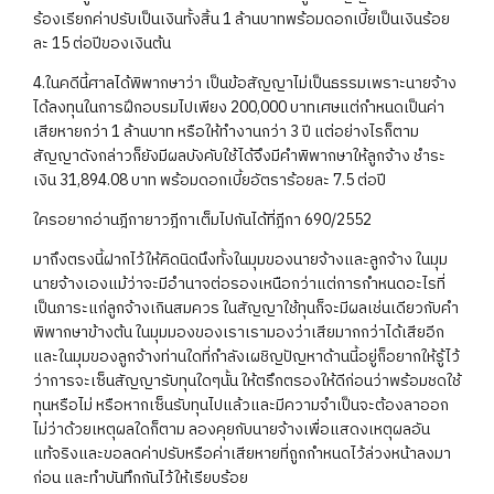
ร้องเรียกค่าปรับเป็นเงินทั้งสิ้น 1 ล้านบาทพร้อมดอกเบี้ยเป็นเงินร้อย
ละ 15 ต่อปีของเงินต้น
4.ในคดีนี้ศาลได้พิพากษาว่า เป็นข้อสัญญาไม่เป็นธรรมเพราะนายจ้าง
ได้ลงทุนในการฝึกอบรมไปเพียง 200,000 บาทเศษแต่กำหนดเป็นค่า
เสียหายกว่า 1 ล้านบาท หรือให้ทำงานกว่า 3 ปี แต่อย่างไรก็ตาม
สัญญาดังกล่าวก็ยังมีผลบังคับใช้ได้จึงมีคำพิพากษาให้ลูกจ้าง ชำระ
เงิน 31,894.08 บาท พร้อมดอกเบี้ยอัตราร้อยละ 7.5 ต่อปี
ใครอยากอ่านฎีกายาวฎีกาเต็มไปกันได้ที่ฎีกา 690/2552
มาถึงตรงนี้ฝากไว้ให้คิดนิดนึงทั้งในมุมของนายจ้างและลูกจ้าง ในมุม
นายจ้างเองแม้ว่าจะมีอำนาจต่อรองเหนือกว่าแต่การกำหนดอะไรที่
เป็นภาระแก่ลูกจ้างเกินสมควร ในสัญญาใช้ทุนก็จะมีผลเช่นเดียวกับคำ
พิพากษาข้างต้น ในมุมมองของเราเรามองว่าเสียมากกว่าได้เสียอีก
และในมุมของลูกจ้างท่านใดที่กำลังเผชิญปัญหาด้านนี้อยู่ก็อยากให้รู้ไว้
ว่าการจะเซ็นสัญญารับทุนใดๆนั้น ให้ตรึกตรองให้ดีก่อนว่าพร้อมชดใช้
ทุนหรือไม่ หรือหากเซ็นรับทุนไปแล้วและมีความจำเป็นจะต้องลาออก
ไม่ว่าด้วยเหตุผลใดก็ตาม ลองคุยกับนายจ้างเพื่อแสดงเหตุผลอัน
แท้จริงและขอลดค่าปรับหรือค่าเสียหายที่ถูกกำหนดไว้ล่วงหน้าลงมา
ก่อน และทำบันทึกกันไว้ให้เรียบร้อย