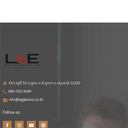
33ก หมู่ที่ 13 ต.คูคต อ.ลำลูกกา จ.ปทุมธานี 12130
080-030-3689
info@legalclinic.co.th
Follow us: