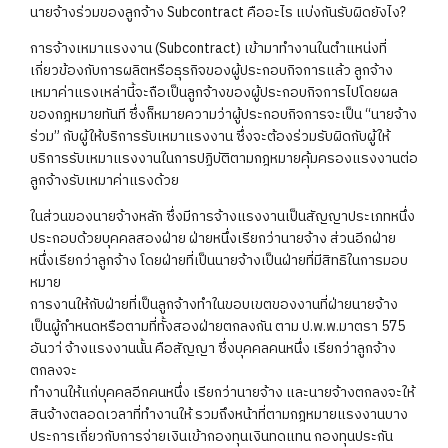
นายจ้างร่วมของลูกจ้าง Subcontract คืออะไร แบ่งกันรับผิดยังไง?
การจ้างเหมาแรงงาน (Subcontract) เข้ามาทำงานในตำแหน่งที่
เกี่ยวข้องกับการผลิตหรือธุรกิจของผู้ประกอบกิจการแล้ว ลูกจ้าง
เหมาค่าแรงเหล่านี้จะถือเป็นลูกจ้างของผู้ประกอบกิจการไปโดยผล
ของกฎหมายทันที ซึ่งก็หมายความว่าผู้ประกอบกิจการจะเป็น “นายจ้าง
ร่วม” กับผู้ให้บริการรับเหมาแรงงาน ซึ่งจะต้องร่วมรับผิดกับผู้ให้
บริการรับเหมาแรงงานในการปฏิบัติตามกฎหมายคุ้มครองแรงงานต่อ
ลูกจ้างรับเหมาค่าแรงด้วย
ในส่วนของนายจ้างหลัก ซึ่งมีการจ้างแรงงานเป็นสัญญาประเภทหนึ่ง
ประกอบด้วยบุคคลสองฝ่าย ฝ่ายหนึ่งเรียกว่านายจ้าง ส่วนอีกฝ่าย
หนึ่งเรียกว่าลูกจ้าง โดยฝ่ายที่เป็นนายจ้างเป็นฝ่ายที่มีสิทธิในการมอบ
หมาย
การงานให้กับฝ่ายที่เป็นลูกจ้างทำในขอบเขตของงานที่ฝ่ายนายจ้าง
เป็นผู้กำหนดหรือตามที่ทั้งสองฝ่ายตกลงกัน ตาม ป.พ.พ.มาตรา 575
อันวา่ จ้างแรงงานนั้น คือสัญญา ซึ่งบุคคลคนหนึ่ง เรียกว่าลูกจ้าง
ตกลงจะ
ทำงานให้แก่บุคคลอีกคนหนึ่ง เรียกว่านายจ้าง และนายจ้างตกลงจะให้
สินจ้างตลอดเวลาที่ทำงานให้ รวมถึงหน้าที่ตามกฎหมายแรงงานบาง
ประการเกี่ยวกับการจ่ายเงินเข้ากองทุนเงินทดแทน กองทุนประกัน