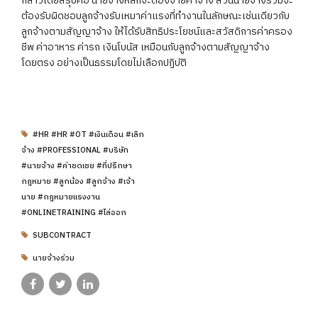
กล่าวโดยสรุปคือ นายจ้างหลักจะต้องจ่ายค่าจ้าง ส่วนนายจ้างร่วมจะ
ต้องรับผิดชอบลูกจ้างรับเหมาค่าแรงที่ทำงานในลักษณะเช่นเดียวกับ
ลูกจ้างตามสัญญาจ้าง ให้ได้รับสิทธิประโยชน์และสวัสดิการค่าครอง
ชีพ ค่าอาหาร ค่ารถ เงินโบนัส เหมือนกับลูกจ้างตามสัญญาจ้าง
โดยตรง อย่างเป็นธรรมโดยไม่เลือกปฏิบัติ
#HR #HR #OT #เงินเดือน #เลิก
จ้าง #PROFESSIONAL #บริษัท
#นายจ้าง #ค่าชดเชย #ที่ปรึกษา
กฎหมาย #ลูกน้อง #ลูกจ้าง #เจ้า
นาย #กฎหมายแรงงาน
#ONLINETRAINING #ไล่ออก
SUBCONTRACT
นายจ้างร่วม