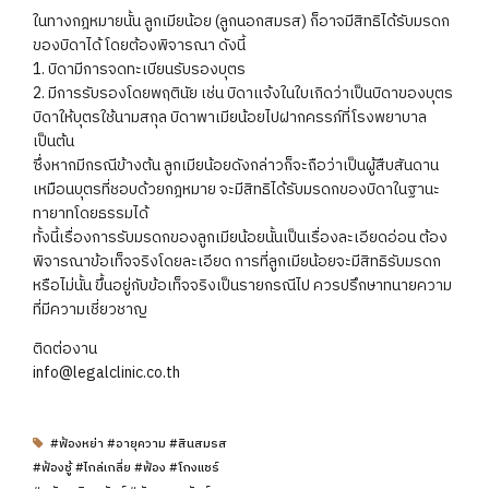
ในทางกฎหมายนั้น ลูกเมียน้อย (ลูกนอกสมรส) ก็อาจมีสิทธิได้รับมรดก
ของบิดาได้ โดยต้องพิจารณา ดังนี้
1. บิดามีการจดทะเบียนรับรองบุตร
2. มีการรับรองโดยพฤตินัย เช่น บิดาแจ้งในใบเกิดว่าเป็นบิดาของบุตร
บิดาให้บุตรใช้นามสกุล บิดาพาเมียน้อยไปฝากครรภ์ที่โรงพยาบาล
เป็นต้น
ซึ่งหากมีกรณีข้างต้น ลูกเมียน้อยดังกล่าวก็จะถือว่าเป็นผู้สืบสันดาน
เหมือนบุตรที่ชอบด้วยกฎหมาย จะมีสิทธิได้รับมรดกของบิดาในฐานะ
ทายาทโดยธรรมได้
ทั้งนี้เรื่องการรับมรดกของลูกเมียน้อยนั้นเป็นเรื่องละเอียดอ่อน ต้อง
พิจารณาข้อเท็จจริงโดยละเอียด การที่ลูกเมียน้อยจะมีสิทธิรับมรดก
หรือไม่นั้น ขึ้นอยู่กับข้อเท็จจริงเป็นรายกรณีไป ควรปรึกษาทนายความ
ที่มีความเชี่ยวชาญ
ติดต่องาน
info@legalclinic.co.th
#ฟ้องหย่า #อายุความ #สินสมรส
#ฟ้องชู้ #ไกล่เกลี่ย #ฟ้อง #โกงแชร์