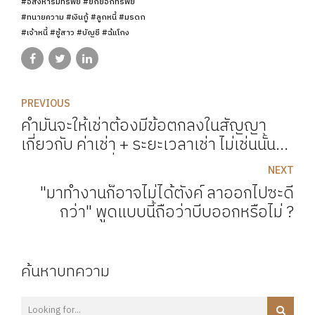
#อสังหาริมทรัพย์ #ยักยอกทรัพย์
#ทนายความ #เงินกู้ #ลูกหนี้ #มรดก
#เจ้าหนี้ #ชู้สาว #บัญชี #ฉ้แโกง
PREVIOUS
คำมั่นจะให้เช่าต้องมีข้อตกลงในสัญญา
เกี่ยวกับ ค่าเช่า + ระยะเวลาเช่า ไม่เช่นนั้น
ถือว่าไม่ใช่คำมั่นจะให้เช่า
NEXT
"มาทำงานก็อาจไม่ได้ตังค์ ลาออกไปซะดี
กว่า" พูดแบบนี้ถือว่าบีบออกหรือไม่ ?
ค้นหาบทความ