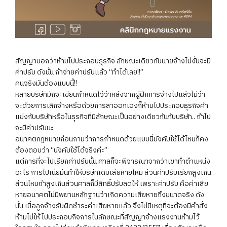
สัญญาบอกว่าห้ามไปประกอบธุรกิจ ลักษณะเดียวกับนายจ้างไม่งั้นจะมี
ค่าปรับ ดังนั้น ถ้าจ่ายค่าปรับแล้ว “ทำได้เลย!!”
คนจริงมันต้องแบบนี้!!
หลายบริษัทมักจะเขียนกำหนดไว้ว่าหลังจากผู้ฝึกการจ้างไปแล้วไม่ว่า
จะด้วยการเลิกจ้างหรือด้วยการลาออกเองก็ห้ามไปประกอบธุรกิจค้า
แข่งกับบริษัทหรือในธุรกิจที่มีลักษณะเป็นอย่างเดียวกันกับบริษัท.. ถ้าไป
จะมีค่าปรับนะ
อนาคตกฎหมายก่อนถามว่าการกำหนดด้วยแบบนี้บังคับใช้ได้ไหมก็คง
ต้องตอบว่า “บังคับใช้ได้จริงค่ะ”
แต่การที่จะไปเรียกค่าปรับนั้น ศาลก็จะพิจารณาจากว่าเขาทำตำแหน่ง
อะไร การไปเนี่ยมันทำให้บริษัทเดิมเสียหายไหม ส่วนค่าปรับเรียกสูงเกิน
ส่วนไหมถ้าสูงเกินส่วนศาลก็มีสิทธิ์ปรับลดให้ เพราะค่าปรับ คือค่าเสีย
หายอนาคตไม่มีพยานหลักฐานว่าเกิดความเสียหายถึงขนาดจริง ดัง
นั้น เมื่อลูกจ้างรับผิดชำระค่าเสียหายแล้ว จึงไม่มีเหตุที่จะต้องมีคำสั่ง
ห้ามไม่ให้ ไปประกอบกิจการในลักษณะที่สัญญาจ้างแรงงานห้ามไว้