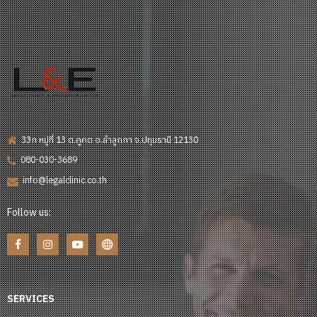
33ก หมู่ที่ 13 ต.คูคต อ.ลำลูกกา จ.ปทุมธานี 12130
080-030-3689
info@legalclinic.co.th
Follow us:
SERVICES