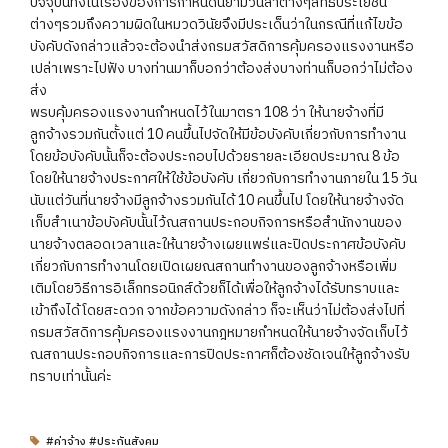
ปัจจุบันทั้งในเรื่องของการกำหนดนิยามวันลาต่างๆสิทธิประโยชน์
ต่างๆรวมถึงความผิดในหมวดวินัยจึงมีประเด็นว่าในกรณีที่แก้ไขข้อ
บังคับดังกล่าวแล้วจะต้องนำส่งกรมสวัสดิการคุ้มครองแรงงานหรือ
เปล่าเพราะไปฟัง บางท่านมาก็บอกว่าต้องส่งบางท่านก็บอกว่าไม่ต้อง
ส่ง
พรบคุ้มครองแรงงานกำหนดไว้ในมาตรา 108 ว่า ให้นายจ้างที่มี
ลูกจ้างรวมกันตั้งแต่ 10 คนขึ้นไปจัดให้มีข้อบังคับเกี่ยวกับการทำงาน
โดยข้อบังคับนั้นก็จะต้องประกอบไปด้วยรายละเอียดประมาณ 8 ข้อ
โดยให้นายจ้างประกาศให้ใช้ข้อบังคับ เกี่ยวกับการทำงานภายใน 15 วัน
นับแต่วันที่นายจ้างมีลูกจ้างรวมกันได้ 10 คนขึ้นไป โดยให้นายจ้างจัด
เก็บสำเนาข้อบังคับนั้นไว้ณสถานประกอบกิจการหรือสำนักงานของ
นายจ้างตลอดเวลาและให้นายจ้างเผยแพร่และปิดประกาศข้อบังคับ
เกี่ยวกับการทำงานโดยเปิดเผยณสถานทำงานของลูกจ้างหรือเพิ่ม
เติมโดยวิธีการอิเล็กทรอนิกส์ด้วยก็ได้เพื่อให้ลูกจ้างได้รับทราบและ
เข้าถึงได้โดยสะดวก จากข้อความดังกล่าว ก็จะเห็นว่าไม่ต้องส่งไปที่
กรมสวัสดิการคุ้มครองแรงงานกฎหมายกำหนดให้นายจ้างจัดเก็บไว้
ณสถานประกอบกิจการและการปิดประกาศก็ต้องชัดเจนให้ลูกจ้างรับ
ทราบเท่านั้นค่ะ
#ค่าจ้าง #ประกันสังคม