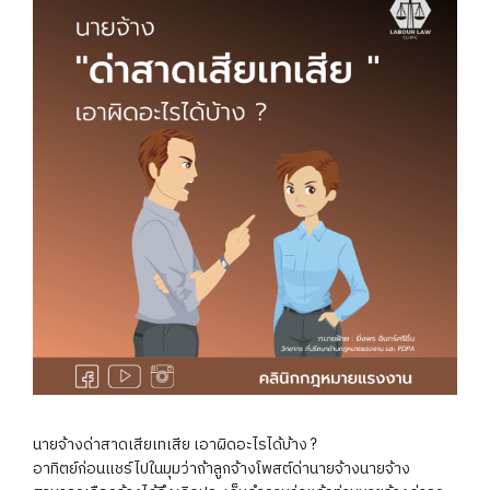
นายจ้างด่าสาดเสียเทเสีย เอาผิดอะไรได้บ้าง ?
อาทิตย์ก่อนแชร์ไปในมุมว่าถ้าลูกจ้างโพสต์ด่านายจ้างนายจ้าง