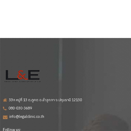
33ก หมู่ที่ 13 ต.คูคต อ.ลำลูกกา จ.ปทุมธานี 12130
080-030-3689
info@legalclinic.co.th
Follow us: