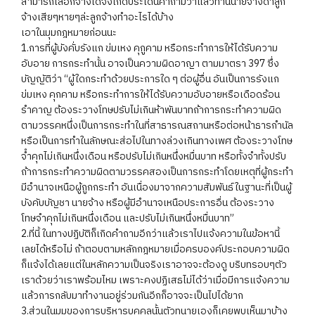
สามารถเลือกจ้างได้จึงเกิดประเด็นคำถามว่าแล้วท่านนายจ้างด่าลูก
จ้างเสียๆหายๆล่ะลูกจ้างทำอะไรได้บ้าง
เอาในมุมกฎหมายก่อนนะ
1.การที่ผู้บังคั่บรังแก ข่มเหง คุกูคาม หรือกระทำการให้ได้รับความ
อับอาย การกระทำนั้น อาจเป็นความผิดอาญา ตามมาตรา 397 ซึ่ง
บัญญัติว่า “ผู้ใดกระทำด้วยประการใด ๆ ต่อผู้อื่น อันเป็นการรังแก
ข่มเหง คุกคาม หรือกระทำการให้ได้รับความอับอายหรือเดือดร้อน
รำคาญ ต้องระวางโทษปรับไม่เกินห้าพันบาทถ้าการกระทำความผิด
ตามวรรคหนึ่งเป็นการกระทำในที่สาธารณสถานหรือต่อหน้าธารกำนัล
หรือเป็นการทำในลักษณะส่อไปในทางล่วงเกินทางเพศ ต้องระวางโทษ
จํำคุกไม่เกินหนึ่งเดือน หรือปรับไม่เกินหนึ่งหมื่นบาท หรือทั้งจำทั้งปรับ
ถ้าการกระทำความผิดตามวรรคสองเป็นการกระทำโดยเหตุที่ผู้กระทำ
มีอำนาจเหนือผู้ถูกกระทำ อันเนื่องมาจากความสัมพันธ์ในฐานะที่เป็นผู้
บังคับบัญชา นายจ้าง หรือผู้มีอำนาจเหนือประการอื่น ต้องระวาง
โทษจำคุกไม่เกินหนึ่งเดือน และปรับไม่เกินหนึ่งหมื่นบาท”
2.ที่นี้ ในทางปฏิบัติก็เกิดคำถามอีกว่าแล้วเราไปแจ้งความในข้อหานี้
เลยได้หรือไม่ ถ้าตอบตามหลักกฎหมายเมื่อครบองค์ประกอบความผิด
ก็แจ้งได้เลยแต่ในหลักความเป็นจริงเราอาจจะต้องดู บริบทรอบๆตัว
เราด้วยว่าเราพร้อมไหม เพราะคงปฏิเสธไม่ได้ว่าเมื่อมีการแจ้งความ
แล้วการกลับมาทำงานอยู่ร่วมกันอีกก็อาจจะเป็นไปได้ยาก
3.ส่วนในมุมของการบริหารบุคคลนั้นตัวทนายเองก็เคยพบเห็นมาบ้าง