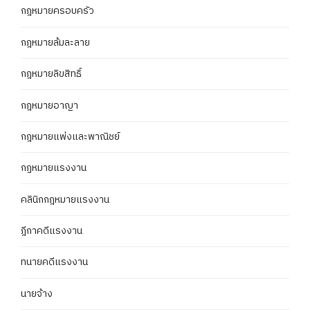
กฎหมายครอบครัว
กฎหมายล้มละลาย
กฎหมายลิขสิทธิ์
กฎหมายอาญา
กฎหมายแพ่งและพาณิชย์
กฏหมายแรงงาน
คลินิกกฎหมายแรงงาน
ฎีกาคดีแรงงาน
ทนายคดีแรงงาน
นายจ้าง