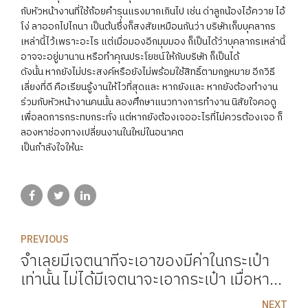
กับหัวหน้างานที่ใช้ถ้อยคำรุนแรงมากเกินไป เช่น ด่าลูกน้องไอ้ควาย ไอ้
โง่ ลาออกไปไถนา เป็นต้นซึ่งก็สงสัยเหมือนกันว่า บริษัทเก็บบุคลากร
เหล่านี้ไว้เพราะอะไร แต่เมื่อมองอีกมุมมอง ก็เป็นได้ว่าบุคลากรเหล่านี้
อาจจะอยู่มานาน หรือทำคุณประโยชน์ให้กับบริษัท ก็เป็นได้
ดังนั้น หากยังไม่ประสงค์หรือยังไม่พร้อมใช้สิทธิ์ตามกฎหมาย อีกวิธี
เลี่ยงที่ดี คือเรียนรู้งานให้ไวที่สุดและ หากยังและ หากยังต้องทำงาน
ร่วมกับหัวหน้างานคนนั้น ลองศึกษาแนวทางการทำงาน นิสัยใจคอดู
เพื่อลดการกระทบกระทั่ง แต่หากยังต้องเจออะไรที่ไม่ควรต้องเจอ ก็
ลองหาช่องทางเปลี่ยนงานในใหม่ในอนาคต
เป็นกำลังใจให้นะ
PREVIOUS
จำเลยมีเจตนาที่จะเอาของมีค่าในกระเป๋า
เท่านั้น ไม่ได้มีเจตนาจะเอากระเป๋า เมื่อหา
ของมีค่าไม่เจอจึงส่งกระเป๋าคืน การกระทำ
NEXT