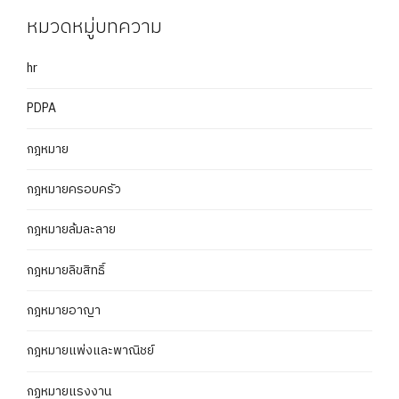
หมวดหมู่บทความ
hr
PDPA
กฎหมาย
กฎหมายครอบครัว
กฎหมายล้มละลาย
กฎหมายลิขสิทธิ์
กฎหมายอาญา
กฎหมายแพ่งและพาณิชย์
กฏหมายแรงงาน