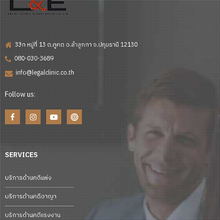
33ก หมู่ที่ 13 ต.คูคต อ.ลำลูกกา จ.ปทุมธานี 12130
080-030-3689
info@legalclinic.co.th
Follow us:
SERVICES
บริการด้านคดีแพ่ง
บริการด้านคดีอาญา
บริการด้านคดีแรงงาน