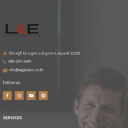
33ก หมู่ที่ 13 ต.คูคต อ.ลำลูกกา จ.ปทุมธานี 12130
080-030-3689
info@legalclinic.co.th
Follow us:
SERVICES