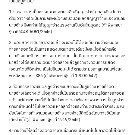
เป็นข้อมูลกันนะ
1. การลาออกเป็นการแสดงเจตนาเลิกสัญญาจ้างโดยลูกจ้าง ไม่ว่า
ด้วยวาจาหรือเป็นลายลักษณ์อักษรขอบอกเลิกสัญญาจ้างแรงงานกับ
นายจ้าง มีผลทำให้สัญญาจ้างแรงงานเป็นอันสิ้นสุดลง (คำพิพากษา
ฎีกาที่6048-6051/2546)
2.เมื่อแสดงเจตนาลาออกแล้ว จะถอนไม่ได้ ยกเว้นนายจ้างยินยอม
การลาออกถือเป็นการแสดงเจตนาฝ่ายเดียวมีผลเมื่ออีกฝ่ายคือ
นายจ้างและรับทราบการแสดงเจตนานั้นเมื่อแสดงเจตนาลาออกและ
นายจ้างได้รับทราบเจตนาดังกล่าวแล้วลูกจ้างจะถอนการแสดง
เจตนาโดยที่อีกฝ่ายหนึ่งไม่ยินยอมไม่ได้ ตามประมวลกฎหมายแพ่งและ
พาณิชย์มาตรา 386 (คำพิพากษาฎีกาที่ 1900/2542)
3.ก่อนการลาออกมีผล ลูกจ้างยังมีสถานะเป็นลูกจ้าง หากทำผิด
นายจ้างเลิกจ้างได้ เมื่อลูกจ้างยื่นใบลาออกนายจ้างอนุมัติการลาออก
แล้ว แต่ในระหว่างที่ยังไม่ถึงกำหนดเวลาพ้นสภาพจากการเป็นลูกจ้าง
ตามที่กำหนดไว้ในใบลาออก หากลูกจ้างกระทำผิดฝ่าฝืนคำสั่งระเบียบ
ข้อบังคับการทำงานของนายจ้าง นายจ้างมีสิทธิ์ลงโทษทางวินัยและ
เลิกจ้างได้(คำพิพากษาฎีกาที่ 1919/2546)
4.นายจ้างให้ลูกจ้างออกจากงานก่อนครบกำหนดในใบลาออกไม่ใช่การ