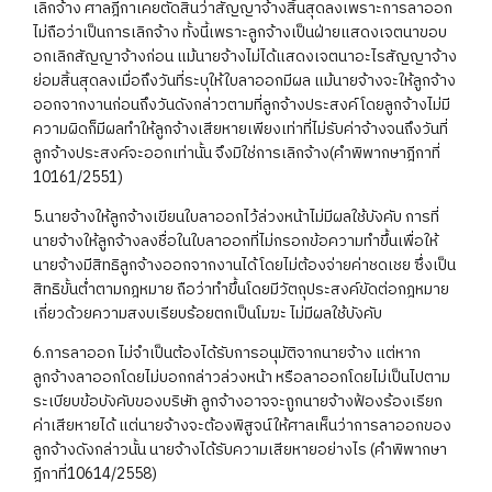
เลิกจ้าง ศาลฎีกาเคยตัดสินว่าสัญญาจ้างสิ้นสุดลงเพราะการลาออก
ไม่ถือว่าเป็นการเลิกจ้าง ทั้งนี้เพราะลูกจ้างเป็นฝ่ายแสดงเจตนาขอบ
อกเลิกสัญญาจ้างก่อน แม้นายจ้างไม่ได้แสดงเจตนาอะไรสัญญาจ้าง
ย่อมสิ้นสุดลงเมื่อถึงวันที่ระบุให้ใบลาออกมีผล แม้นายจ้างจะให้ลูกจ้าง
ออกจากงานก่อนถึงวันดังกล่าวตามที่ลูกจ้างประสงค์โดยลูกจ้างไม่มี
ความผิดก็มีผลทำให้ลูกจ้างเสียหายเพียงเท่าที่ไม่รับค่าจ้างจนถึงวันที่
ลูกจ้างประสงค์จะออกเท่านั้น จึงมิใช่การเลิกจ้าง(คำพิพากษาฎีกาที่
10161/2551)
5.นายจ้างให้ลูกจ้างเขียนใบลาออกไว้ล่วงหน้าไม่มีผลใช้บังคับ การที่
นายจ้างให้ลูกจ้างลงชื่อในใบลาออกที่ไม่กรอกข้อความทำขึ้นเพื่อให้
นายจ้างมีสิทธิลูกจ้างออกจากงานได้โดยไม่ต้องจ่ายค่าชดเชย ซึ่งเป็น
สิทธิขั้นต่ำตามกฎหมาย ถือว่าทำขึ้นโดยมีวัตถุประสงค์ขัดต่อกฎหมาย
เกี่ยวด้วยความสงบเรียบร้อยตกเป็นโมฆะ ไม่มีผลใช้บังคับ
6.การลาออก ไม่จำเป็นต้องได้รับการอนุมัติจากนายจ้าง แต่หาก
ลูกจ้างลาออกโดยไม่บอกกล่าวล่วงหน้า หรือลาออกโดยไม่เป็นไปตาม
ระเบียบข้อบังคับของบริษัท ลูกจ้างอาจจะถูกนายจ้างฟ้องร้องเรียก
ค่าเสียหายได้ แต่นายจ้างจะต้องพิสูจน์ให้ศาลเห็นว่าการลาออกของ
ลูกจ้างดังกล่าวนั้น นายจ้างได้รับความเสียหายอย่างไร (คำพิพากษา
ฎีกาที่10614/2558)