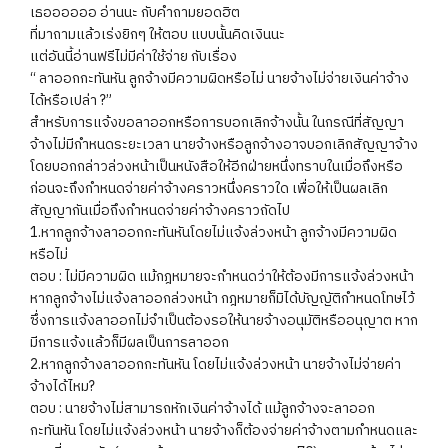
เธออออออ อ่านนะ กับคำถามยอดฮิต
ที่มาถามแล้วเร่งยิกๆ ให้ตอบ แบบนั้นคิดเงินนะ
แต่อันนี้อ่านฟรีไม่มีค่าใช้จ่าย กับเรื่อง
“ ลาออกกะทันหัน ลูกจ้างมีความผิดหรือไม่ นายจ้างไม่จ่ายเงินค่าจ้าง
ได้หรือเปล่า ?”
สำหรับการแจ้งขอลาออกหรือการบอกเลิกจ้างนั้น ในกรณีที่สัญญา
จ้างไม่มีกำหนดระยะเวลา นายจ้างหรือลูกจ้างอาจบอกเลิกสัญญาจ้าง
โดยบอกกล่าวล่วงหน้าเป็นหนังสือให้อีกฝ่ายหนึ่งทราบในเมื่อถึงหรือ
ก่อนจะถึงกำหนดจ่ายค่าจ้างคราวหนึ่งคราวใด เพื่อให้เป็นผลเลิก
สัญญากันเมื่อถึงกำหนดจ่ายค่าจ้างคราวถัดไป
1.หากลูกจ้างลาออกกะทันหันโดยไม่แจ้งล่วงหน้า ลูกจ้างมีความผิด
หรือไม่
ตอบ : ไม่มีความผิด แม้กฎหมายจะกำหนดว่าให้ต้องมีการแจ้งล่วงหน้า
หากลูกจ้างไม่แจ้งลาออกล่วงหน้า กฎหมายก็มิได้บัญญัติกำหนดโทษไว้
ซึ่งการแจ้งลาออกไม่จำเป็นต้องรอให้นายจ้างอนุมัติหรืออนุญาต หาก
มีการแจ้งแล้วก็มีผลเป็นการลาออก
2.หากลูกจ้างลาออกกะทันหัน โดยไม่แจ้งล่วงหน้า นายจ้างไม่จ่ายค่า
จ้างได้ไหม?
ตอบ : นายจ้างไม่สามารถหักเงินค่าจ้างได้ แม้ลูกจ้างจะลาออก
กะทันหัน โดยไม่แจ้งล่วงหน้า นายจ้างก็ต้องจ่ายค่าจ้างตามกำหนดและ