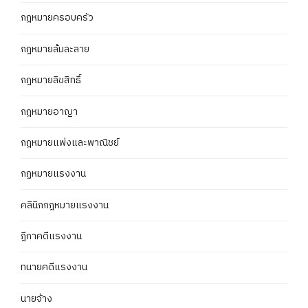
กฎหมายครอบครัว
กฎหมายล้มละลาย
กฎหมายลิขสิทธิ์
กฎหมายอาญา
กฎหมายแพ่งและพาณิชย์
กฏหมายแรงงาน
คลินิกกฎหมายแรงงาน
ฎีกาคดีแรงงาน
ทนายคดีแรงงาน
นายจ้าง