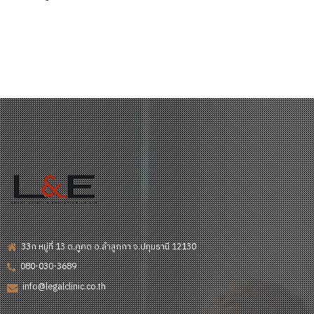
33ก หมู่ที่ 13 ต.คูคต อ.ลำลูกกา จ.ปทุมธานี 12130
080-030-3689
info@legalclinic.co.th