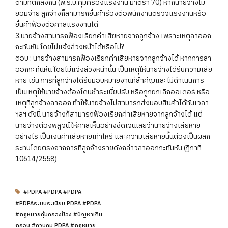
ตามที่ตกลงกัน (พ.ร.บ.คุ้มครองแรงงาน มาตรา 70) หากนายจ้างไม่
ยอมจ่าย ลูกจ้างก็สามารถยื่นคำร้องต่อพนักงานตรวจแรงงานหรือ
ยื่นคำฟ้องต่อศาลแรงงานได้
3.นายจ้างสามารถฟ้องเรียกค่าเสียหายจากลูกจ้าง เพราะเหตุลาออก
กะทันหัน โดยไม่แจ้งล่วงหน้าได้หรือไม่?
ตอบ : นายจ้างสามารถฟ้องเรียกค่าเสียหายจากลูกจ้างได้ หากการลา
ออกกะทันหัน โดยไม่แจ้งล่วงหน้านั้น เป็นเหตุให้นายจ้างได้รับความเสีย
หาย เช่น การที่ลูกจ้างได้รับมอบหมายงานที่สำคัญและไม่ดำเนินการ
เป็นเหตุให้นายจ้างต้องโดนชำระเบี้ยปรับ หรือถูกยกเลิกออเดอร์ หรือ
เหตุที่ลูกจ้างลาออก ทำให้นายจ้างไม่สามารถส่งมอบสินค้าได้ทันเวลา
ฯลฯ ดังนี้ นายจ้างก็สามารถฟ้องเรียกค่าเสียหายจากลูกจ้างได้ แต่
นายจ้างต้องพิสูจน์ให้ศาลเห็นอย่างชัดเจนเลยว่านายจ้างเสียหาย
อย่างไร เป็นเงินค่าเสียหายเท่าไหร่ และความเสียหายนั้นต้องเป็นผลก
ระทบโดยตรงจากการที่ลูกจ้างรายดังกล่าวลาออกกะทันหัน (ฎีกาที่
10614/2558)
#PDPA #PDPA #PDPA
#PDPAระบบระเบียบ PDPA #PDPA
#กฎหมายคุ้มครองป้อง #ปัญหาเกิน
กรอบ #ควบคุม PDPA #กฎหมาย