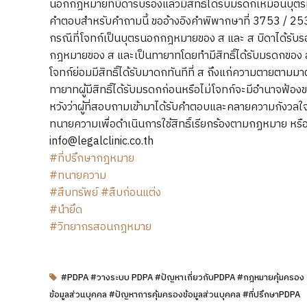
นอกกฎหมายที่บิดารับรองแล้วมีสิทธิ์ได้รับมรดกเหมือนบุต
คำตอบสำหรับคำถามนี้ ขออ้างอิงคำพิพากษาที่ 3753 / 2
กรณีที่โจทก์เป็นบุตรนอกกฎหมายของ ส และ ส บิดาได้รับรองแ
กฎหมายของ ส และเป็นทายาทโดยทำมีสิทธิ์ได้รับมรดกข
โจทก์ย่อมมีสิทธิ์ได้รับมาดกทันทีที่ ส ถึงแก่ความตายตามม
ทายาทผู้มีสิทธิ์ได้รับมรดกก่อนหรือไม่โจทก์จะมีอำนาจฟ้อง
หวังว่าผู้ที่สอบถามเข้ามาได้รับคำตอบและคลายความกังวล
ทนายความเพื่อดำเนินการใช้สิทธิ์เรียกร้องตามกฏหมาย หรือแ
info@legalclinic.co.th
#ที่ปรึกษากฎหมาย
#ทนายความ
#สืบทรัพย์
#สืบก่อนแต่ง
#นำยึด
#วิทยากรสอนกฎหมาย
#PDPA #วางระบบ PDPA #ปัญหาเกี่ยวกับPDPA #กฎหมายคุ้มครอง
ข้อมูลส่วนบุคคล #ปัญหาการคุ้มครองข้อมูลส่วนบุคคล #ที่ปรึกษาPDPA