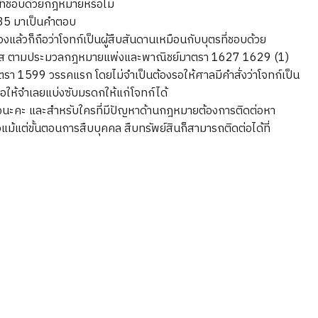
รที่ชอบด้วยกฎหมายหรือไม่
535 มาเป็นคำตอบ
ล้วก็ถือว่าโจทก์เป็นผู้สืบสันดานเหมือนกับบุตรที่ชอบด้วย
อง ส ตามประมวลกฎหมายแพ่งและพาณิชย์มาตรา 1627 1629 (1)
าตรา 1599 วรรคแรก โดยไม่จำเป็นต้องรอให้ศาลมีคำสั่งว่าโจทก์เป็น
ขอให้จำเลยแบ่งซับมรดกให้แก่โจทก์ได้
ใจนะคะ และสำหรับใครที่มีปัญหาด้านกฎหมายต้องการติดต่อหา
ม้แต่ขั้นตอนการสืบบุคคล สืบทรัพย์สินก็สามารถติดต่อได้ที่