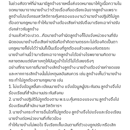
ในช่วงสัปดาห์ที่ผ่านมามีลูกจ้างรายหนึ่งส่งจดหมายมาให้ดูเนื้อความใน
จดหมายมาจากนายจ้างว่าด้วยเรื่องที่ขอเรียกเงินจากลูกจ้างเพราะ
ลูกจ้างไปแจ้งกรมสวัสดิการคุ้มครองแรงงานว่านายจ้างปฏิบัติไม่ถูก
ต้องตามกฏหมาย ทำให้นายจ้างต้องเสียค่าปรับจึงมาเรียกเอาค่าปรับ
ดังกล่าวกับลูกจ้าง
อ่านแล้วหัวจะปวด…คือนายจ้างทำผิดลูกจ้างก็ไปแจ้งหน่วยงานที่รับ
ผิดชอบนายจ้างจึงเสียค่าปรับคือถ้าคิดตามตรรกะไม่ต้องคิดเป็นตา
มกฏหมายก็ยังได้ว่ามันก็เป็นเรื่องที่ถูกต้องแล้วเลยงงกับตรรกะ
นายจ้างท่านนี้ว่ามาเรียกเอาจากลูกจ้างได้อย่างไรพยายามคิดตาม
หลายตลบแต่ยังหาเหตุให้มันดูเข้าใจได้ไม่ได้เลยจริงๆ
อย่างที่ทราบการที่นายจ้างเลิกจ้างลูกจ้าง นายจ้างต้องจ่ายค่าชดเชย
และหากการเลิกจ้างนั้นไม่เหตุผลอันสมควร เช่น ลูกจ้างเห็นว่านายจ้าง
กระทำไม่ถูกต้องตามกฎหมาย เช่น
1. ไม่แจ้งข้อมูลขึ้นทะเบียนนายจ้าง แจ้งข้อมูลผู้ประกันตน ลูกจ้างจึงไป
ร้องเรียนที่สำนักงานประกันสังคม
2. นายจ้างปฏิบัติไม่ถูกต้องตาม พ.ร.บ.คุ้มครองแรงงาน ลูกจ้างจึงไป
ร้องเรียนที่สำนักงานสวัสดิการฯ
3. นายจ้างกระทำการอื่นใดที่ไม่ถูกต้อง ลูกจ้างจึงไปแจ้งและร้องเรียน
นายจ้างต่อหน่วยงานที่เกี่ยวข้อง
ทำให้นายจ้างไม่พอใจ จึงเรียกเก็บเงินตามที่ตัวเองถูกปรับ หรือเลิก