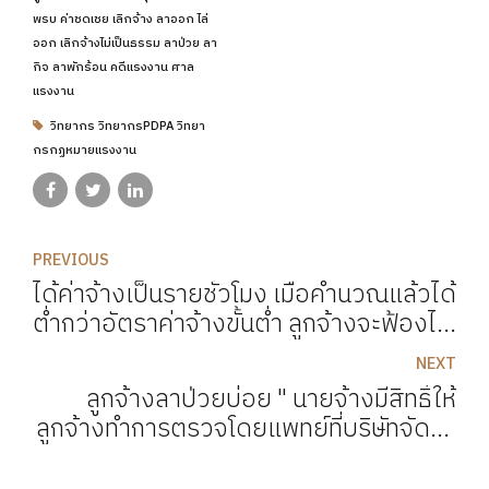
พรบ ค่าชดเชย เลิกจ้าง ลาออก ไล่
ออก เลิกจ้างไม่เป็นธรรม ลาป่วย ลา
กิจ ลาพักร้อน คดีแรงงาน ศาล
แรงงาน
วิทยากร วิทยากรPDPA วิทยา
กรกฏหมายแรงงาน
PREVIOUS
ได้ค่าจ้างเป็นรายชั่วโมง เมื่อคำนวณแล้วได้
ต่ำกว่าอัตราค่าจ้างขั้นต่ำ ลูกจ้างจะฟ้องได้
หรือไม่ ?
NEXT
ลูกจ้างลาป่วยบ่อย " นายจ้างมีสิทธิ์ให้
ลูกจ้างทำการตรวจโดยแพทย์ที่บริษัทจัดหา
"