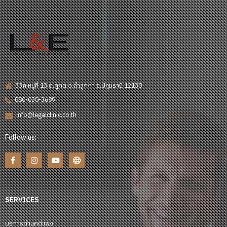
33ก หมู่ที่ 13 ต.คูคต อ.ลำลูกกา จ.ปทุมธานี 12130
080-030-3689
info@legalclinic.co.th
Follow us:
SERVICES
บริการด้านคดีแพ่ง