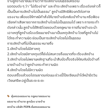
จ้างลูกจ้างรายนั้น ถามว่าการเลิกจ้างเป็นธรรมหรือไม่
ขอตอบดัง ๆ ว่า “ไม่ต้องจ่าย” และถ้าจะเลิกจ้างเพราะเรื่องดังกล่าวก็
เป็นเป็นการเลิกจ้างไม่เป็นธรรม” ลูกจ้างมีสิทธิฟ้องคดีต่อศาล
แรงงาน เพื่อขอให้ศาลมีคำสั่งให้นายจ้างรับกลับเข้าทำงาน หรือฟ้อง
เรียกค่าเสียหายจากการเลิกจ้างโดยไม่เป็นธรรมได้ เพราะการกระทำ
ดังกล่าวนั้น ลูกจ้างใช้สิทธิโดยชอบด้วยกฎหมาย การที่นายจ้างจะนำ
เอาเหตุที่ลูกจ้างร้องเรียนนายจ้างมาเป็นเหตุเลิกจ้าง โดยที่ลูกจ้างไม่
ได้กระทำความผิด ย่อมเป็นการเลิกจ้างโดยไม่เป็นธรรม
การเลิกจ้างที่ไม่เป็นธรรม หมายถึง
1.เลิกจ้างโดยไม่มีสาเหตุ
2.เลิกจ้างโดยมีสาเหตุแต่ก็ยังไม่สมควรถึงขนาดที่จะต้องเลิกจ้าง
3.เลิกจ้างโดยไม่พยานหลักฐานที่จะนำสืบข้อเท็จจริงให้สมกับข้ออ้างที่
นายจ้างอ้างว่าลูกจ้างกระทำความผิด
4.เลิกจ้างโดยไม่มีความผิด
ตอบเสร็จแล้วขอไปดมยาดมก่อนนะช่วงนี้โป๊ยเซียนเข้าได้หน้ามืดวิน
เวียนศรีษะอยู่เป็นระยะระยะ
คุ้มครองแรงงาน กฎหมายแรงงาน
แรงงาน เจ้านาย ลูกน้อง นายจ้าง
ลูกจ้าง บริษัท PDPA คุ้มครองแรงงาน