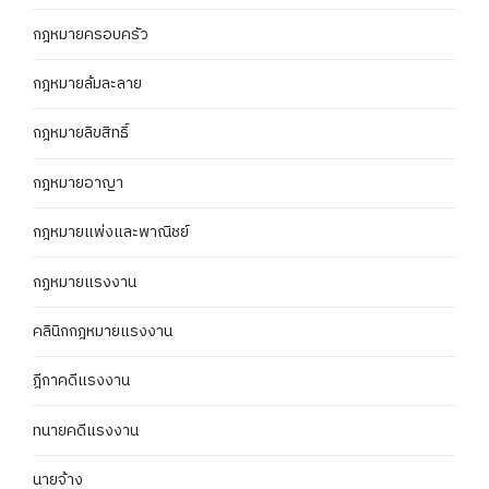
กฎหมายครอบครัว
กฎหมายล้มละลาย
กฎหมายลิขสิทธิ์
กฎหมายอาญา
กฎหมายแพ่งและพาณิชย์
กฏหมายแรงงาน
คลินิกกฎหมายแรงงาน
ฎีกาคดีแรงงาน
ทนายคดีแรงงาน
นายจ้าง