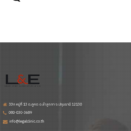
33ก หมู่ที่ 13 ต.คูคต อ.ลำลูกกา จ.ปทุมธานี 12130
080-030-3689
info@legalclinic.co.th