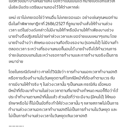
เปิดหัวข้อมา บางคนขำแห้ง บอกว่าเป็นไปไม่ได้ ที่นายเปิดโอทีแล้วให้
นั่งชิล มีแต่จะเตรียมงานกองไว้ให้ต่างหากล่ะ
แหม่ เราไม่เคยเจอใช่ว่าคนอื่น ไม่เคยเจอเนอะ อย่างเช่นคุณหมอท่าน
นึงในคำพิพากษาฎีกาที่ 2686/2527 ที่ถูกนายจ้างสั่งให้ทำงานล่วง
เวลา แต่ในช่วงดังกล่าวไม่มีงานให้ทำหรือมีงานให้ทำเพียงบางช่วง
นายจ้างจึงปฏิเสธไม่จ่ายค่าล่วงเวลาและขอจ่ายแบบเหมาๆแทน โดย
นายจ้างอ้างว่า ลักษณะของงานคือต้องรองาน (รอคนไข้) ไม่มีงานทำ
ตลอดเวลา ระหว่างที่รองานหมอก็นอนได้ นายจ้างจึงได้คำนวณการ
จ่ายเงินตอบแทนในระหว่างรอการทำงานและการทำงานจริงเป็นการ
เหมาจ่าย
โดยในกรณีดังกล่าว ศาลได้วินิฉัยว่า การทำงานนอกเวลาทำงานปกติ
หรือการต้องทำงานในวันหยุดตามที่โจทก์มีหน้าที่ต้องทำตามเวร กับ
การมีงานให้ทำจริง ๆ ในช่วงเวลานั้น ๆเป็นคนละกรณีกัน เมื่อหมอ
มีหน้าที่ต้องมาทำงานในช่วงเวลาตามที่นายจ้างกำหนด หมอก็ถือว่าได้
ประจำทำงานตามหน้าที่นั้นแล้ว ส่วนข้อที่ว่าจะมีงาน (มีคนไข้) ให้หมอ
รักษาหรือไม่ ก็ไม่เป็นข้อที่จะทำให้ช่วงเวลานั้น ๆ กลายสภาพไม่เป็นการ
ทำงานล่วงเวลานอกเวลาทำงานปกติไม่เป็นการทำงานในวันหยุด และ
ไม่เป็นการทำงานล่วงเวลาในวันหยุดเกินเวลาปกติ
————-