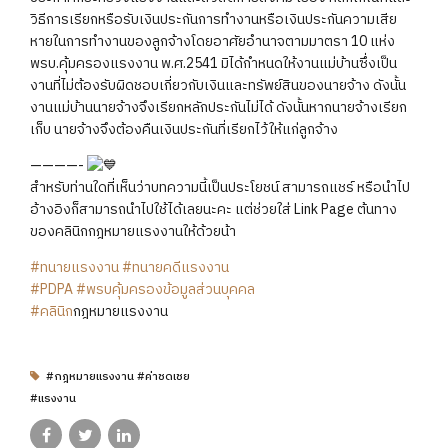
วิธีการเรียกหรือรับเงินประกันการทำงานหรือเงินประกันความเสีย
หายในการทำงานของลูกจ้างโดยอาศัยอำนาจตามมาตรา 10 แห่ง
พรบ.คุ้มครองแรงงาน พ.ศ.2541 มิได้กำหนดให้งานแม่บ้านซึ่งเป็น
งานที่ไม่ต้องรับผิดชอบเกี่ยวกับเงินและทรัพย์สินของนายจ้าง ดังนั้น
งานแม่บ้านนายจ้างจึงเรียกหลักประกันไม่ได้ ดังนั้นหากนายจ้างเรียก
เก็บ นายจ้างจึงต้องคืนเงินประกันที่เรียกไว้ให้แก่ลูกจ้าง
————-
สำหรับท่านใดที่เห็นว่าบทความนี้เป็นประโยชน์ สามารถแชร์ หรือนำไป
อ้างอิงก็สามารถนำไปใช้ได้เลยนะคะ แต่ช่วยใส่ Link Page ต้นทาง
ของคลินิกกฎหมายแรงงานให้ด้วยน้า
#ทนายแรงงาน
#ทนายคดีแรงงาน
#PDPA
#พรบคุ้มครองข้อมูลส่วนบุคคล
#คลินิก
​กฎหมาย​แรงงาน
#กฎหมายแรงงาน #ค่าชดเชย
#แรงงาน