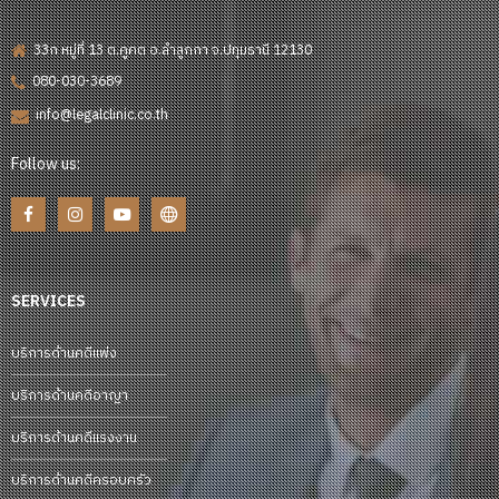
33ก หมู่ที่ 13 ต.คูคต อ.ลำลูกกา จ.ปทุมธานี 12130
080-030-3689
info@legalclinic.co.th
Follow us:
SERVICES
บริการด้านคดีแพ่ง
บริการด้านคดีอาญา
บริการด้านคดีแรงงาน
บริการด้านคดีครอบครัว