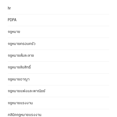
hr
PDPA
กฎหมาย
กฎหมายครอบครัว
กฎหมายล้มละลาย
กฎหมายลิขสิทธิ์
กฎหมายอาญา
กฎหมายแพ่งและพาณิชย์
กฏหมายแรงงาน
คลินิกกฎหมายแรงงาน