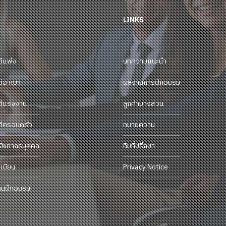
LINKS
ดีแพ่ง
บทความแนะนำ
ดีอาญา
ผลงานการฝึกอบรม
ดีแรงงาน
ลูกค้าบางส่วน
ดีครอบครัว
ทนายความ
รัพยากรบุคคล
ทีมที่ปรึกษา
เบียน
Privacy Notice
านฝึกอบรม