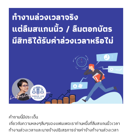
คำถามนี้มีประเด็น
เกี่ยวกับความหลงๆลืมๆของแฟนเพจเราท่านหนึ่งที่ลืมสแกนนิ้วเวลา
ทำงานล่วงเวลาและนายจ้างปฏิเสธการจ่ายค่าจ้างทำงานล่วงเวลา