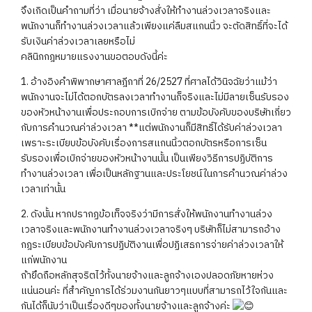
จึงเกิดเป็นคำถามที่ว่า เมื่อนายจ้างสั่งให้ทำงานล่วงเวลาจริงและ
พนักงานก็ทำงานล่วงเวลาแล้วเพียงแค่ลืมสแกนนิ้ว จะตัดสิทธิ์ที่จะได้
รับเงินค่าล่วงเวลาเลยหรือไม่
คลินิกกฎหมายแรงงานขอตอบดังนี้ค่ะ
1. อ้างอิงคำพิพากษาศาลฎีกาที่ 26/2527 ที่ศาลได้วินิจฉัยว่าแม้ว่า
พนักงานจะไม่ได้ตอกบัตรลงเวลาทำงานก็จริงและไม่มีลายเซ็นรับรอง
ของหัวหน้างานเพื่อประกอบการเบิกจ่าย ตามข้อบังคับของบริษัทเกี่ยว
กับการคำนวณค่าล่วงเวลา **แต่พนักงานก็มีสิทธิ์ได้รับค่าล่วงเวลา
เพราะระเบียบข้อบังคับเรื่องการสแกนนิ้วตอกบัตรหรือการเซ็น
รับรองเพื่อเบิกจ่ายของหัวหน้างานนั้น เป็นเพียงวิธีการปฏิบัติการ
ทำงานล่วงเวลา เพื่อเป็นหลักฐานและประโยชน์ในการคำนวณค่าล่วง
เวลาเท่านั้น
2. ดังนั้น หากปรากฏข้อเท็จจริงว่ามีการสั่งให้พนักงานทำงานล่วง
เวลาจริงและพนักงานทำงานล่วงเวลาจริงๆ บริษัทก็ไม่สามารถอ้าง
กฎระเบียบข้อบังคับการปฏิบัติงานเพื่อปฏิเสธการจ่ายค่าล่วงเวลาให้
แก่พนักงาน
ถ้ายึดถือหลักสุจริตไว้ทั้งนายจ้างและลูกจ้างเองปลอดภัยหายห่วง
แน่นอนค่ะ ที่สำคัญการได้ร่วมงานกันยาวๆแบบที่สามารถไว้ใจกันและ
กันได้ก็นับว่าเป็นเรื่องดีๆของทั้งนายจ้างและลูกจ้างค่ะ