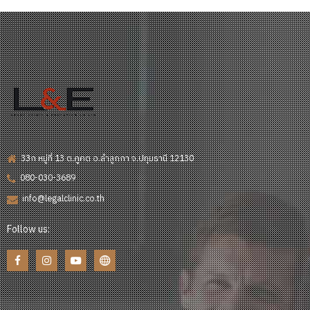
33ก หมู่ที่ 13 ต.คูคต อ.ลำลูกกา จ.ปทุมธานี 12130
080-030-3689
info@legalclinic.co.th
Follow us: