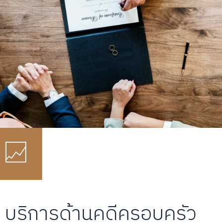
บริการด้านคดีครอบครัว