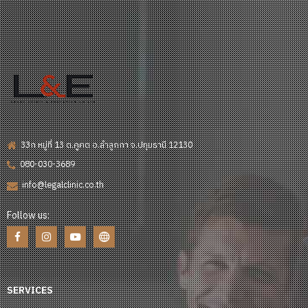
33ก หมู่ที่ 13 ต.คูคต อ.ลำลูกกา จ.ปทุมธานี 12130
080-030-3689
info@legalclinic.co.th
Follow us:
SERVICES